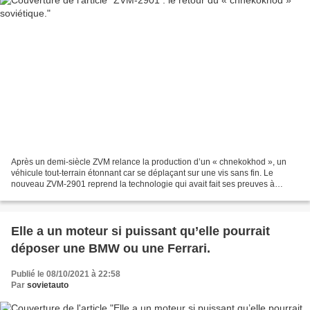
Après un demi-siècle ZVM relance la production d’un « chnekokhod », un
véhicule tout-terrain étonnant car se déplaçant sur une vis sans fin. Le
nouveau ZVM-2901 reprend la technologie qui avait fait ses preuves à
l’époque de l’URSS avec le ZiL-29061 (voir...
Elle a un moteur si puissant qu’elle pourrait
déposer une BMW ou une Ferrari.
Publié le 08/10/2021 à 22:58
Par
sovietauto