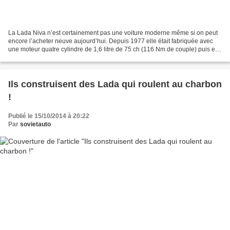
La Lada Niva n’est certainement pas une voiture moderne même si on peut
encore l’acheter neuve aujourd’hui. Depuis 1977 elle était fabriquée avec
une moteur quatre cylindre de 1,6 litre de 75 ch (116 Nm de couple) puis elle
a été modernisée en 1991 avec...
Ils construisent des Lada qui roulent au charbon
!
Publié le 15/10/2014 à 20:22
Par
sovietauto