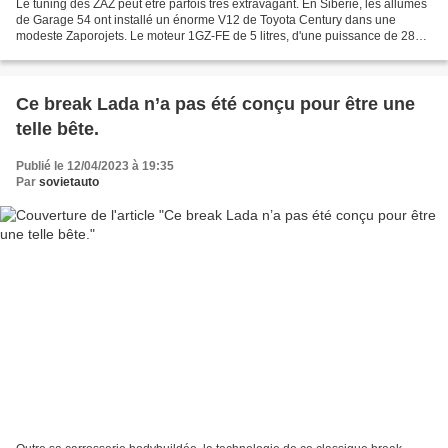
Le tuning des ZAZ peut être parfois très extravagant. En Sibérie, les allumés
de Garage 54 ont installé un énorme V12 de Toyota Century dans une
modeste Zaporojets. Le moteur 1GZ-FE de 5 litres, d'une puissance de 280
ch, a été emprunté à l'ancienne berline...
Ce break Lada n’a pas été conçu pour être une
telle bête.
Publié le 12/04/2023 à 19:35
Par
sovietauto