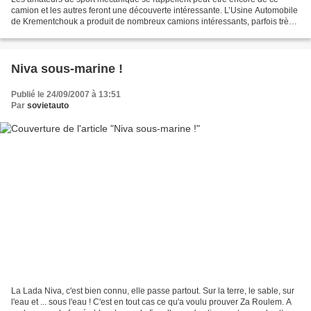
camion et les autres feront une découverte intéressante. L’Usine Automobile
de Krementchouk a produit de nombreux camions intéressants, parfois très
spécifiques, mais le KrAZ-5450 était...
Niva sous-marine !
Publié le 24/09/2007 à 13:51
Par
sovietauto
La Lada Niva, c'est bien connu, elle passe partout. Sur la terre, le sable, sur
l'eau et ... sous l'eau ! C'est en tout cas ce qu'a voulu prouver Za Roulem. A