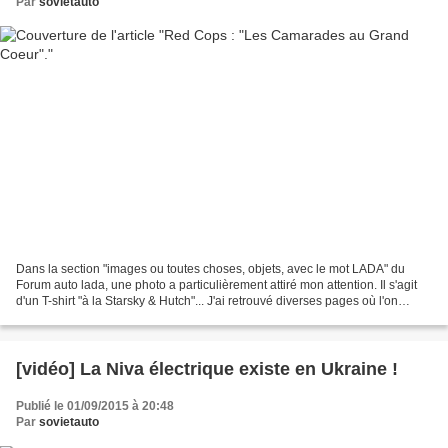
Par
sovietauto
Dans la section "images ou toutes choses, objets, avec le mot LADA" du
Forum auto lada, une photo a particulièrement attiré mon attention. Il s'agit
d'un T-shirt "à la Starsky & Hutch"... J'ai retrouvé diverses pages où l'on
trouve ce t-shirt en langue...
[vidéo] La Niva électrique existe en Ukraine !
Publié le 01/09/2015 à 20:48
Par
sovietauto