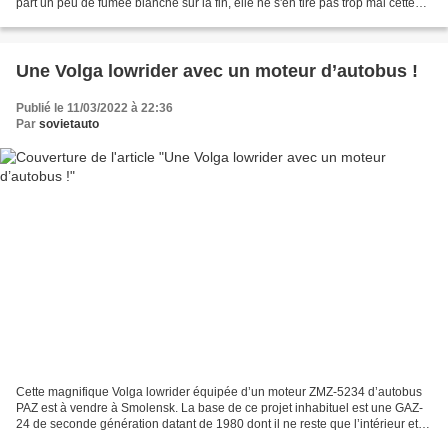
part un peu de fumée blanche sur la fin, elle ne s'en tire pas trop mal cette
Niva à peine modifiée...
Une Volga lowrider avec un moteur d’autobus !
Publié le 11/03/2022 à 22:36
Par
sovietauto
Cette magnifique Volga lowrider équipée d’un moteur ZMZ-5234 d’autobus
PAZ est à vendre à Smolensk. La base de ce projet inhabituel est une GAZ-
24 de seconde génération datant de 1980 dont il ne reste que l’intérieur et la
carrosserie. Sous son capot...