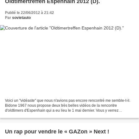
Oldtimertreffen Espenhain 2012 (D).
Publié le 22/06/2012 à 21:42
Par
sovietauto
Voici un "vidéaste" que nous n'avions pas encore rencontré me semble-t-il.
Bidone 1967 nous propose deux très belles vidéos de la rencontre
d'oldtimers d'Espenhain qui a eu lieu le 1 mai dernier. Vous y verrez
beaucoup de nos voitures préférées, tant...
Un rap pour vendre le « GAZon » Next !