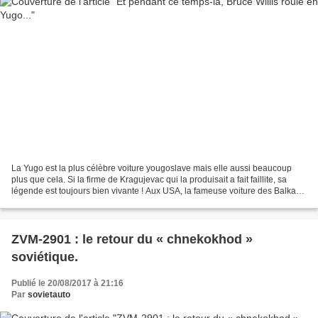
La Yugo est la plus célèbre voiture yougoslave mais elle aussi beaucoup
plus que cela. Si la firme de Kragujevac qui la produisait a fait faillite, sa
légende est toujours bien vivante ! Aux USA, la fameuse voiture des Balkans
a été déclaré pire voiture...
ZVM-2901 : le retour du « chnekokhod »
soviétique.
Publié le 20/08/2017 à 21:16
Par
sovietauto