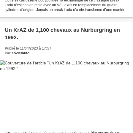
Outre sa carrosserie bodybuildée, la technologie de ce classique break
Lada n’est pas en reste avec un V8 Lexus en remplacement du quatre-
cylindres d’origine. Jamais un break Lada n’a été transformé d’une manière
aussi sauvage que celui-ci. Bien que les...
Un KrAZ de 1,100 chevaux au Nürburgring en
1992.
Publié le 11/04/2023 à 17:57
Par
sovietauto
Les amateurs de sport mécanique se rappellent peut-être encore de ce