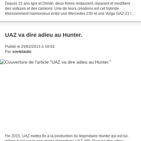
Depuis 15 ans Igor et Dimitri, deux frères restaurent, réparent et modifient
des voitures et des camions. Une de leurs créations est cet hybride
étonnamment harmonieux entre une Mercedes 230 et une Volga GAZ-21 !
Cette Volga a été construite à la demande...
UAZ va dire adieu au Hunter.
Publié le 25/02/2015 à 19:02
Par
sovietauto
Fin 2015, UAZ mettra fin à la production du légendaire Hunter qui est lui-
même basé sur le non moins légendaire UAZ-469. Pour lui dire adieu,