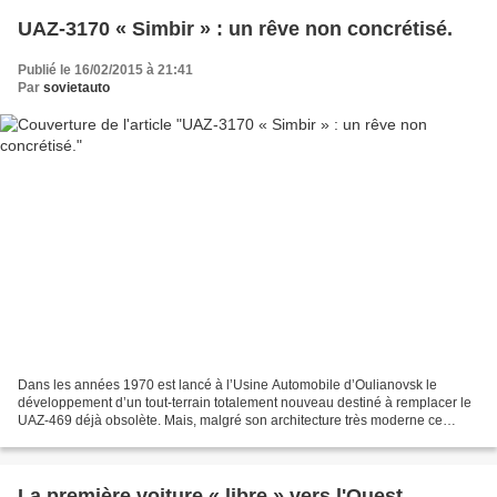
UAZ-3170 « Simbir » : un rêve non concrétisé.
Publié le 16/02/2015 à 21:41
Par
sovietauto
Dans les années 1970 est lancé à l’Usine Automobile d’Oulianovsk le
développement d’un tout-terrain totalement nouveau destiné à remplacer le
UAZ-469 déjà obsolète. Mais, malgré son architecture très moderne ce
modèle ne sera jamais produit en série......
La première voiture « libre » vers l'Ouest.