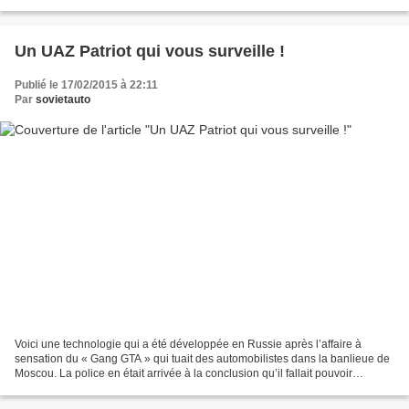
ouvrir auprès d’une banque un...
Un UAZ Patriot qui vous surveille !
Publié le 17/02/2015 à 22:11
Par
sovietauto
Voici une technologie qui a été développée en Russie après l’affaire à
sensation du « Gang GTA » qui tuait des automobilistes dans la banlieue de
Moscou. La police en était arrivée à la conclusion qu’il fallait pouvoir
surveiller le trafic en temps réel...