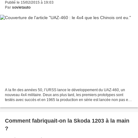
Publié le 15/02/2015 à 19:03
Par
sovietauto
A la fin des années 50, l’URSS lance le développement du UAZ-460, un
nouveau 4x4 militaire. Deux ans plus tard, les premiers prototypes sont
testés avec succès et en 1965 la production en série est lancée non pas en
Union Soviétique mais... en Chine !...
Comment fabriquait-on la Skoda 1203 à la main
?