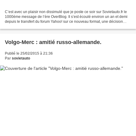
C’est avec un plaisir non dissimulé que je poste ce soir sur Sovietauto.fr le
1000ème message de l’ère OverBlog. Il s’est écoulé environ un an et demi
depuis le transfert du forum Yahoo! sur ce nouveau format, une décision
difficile à prendre et pourtant...
Volgo-Merc : amitié russo-allemande.
Publié le 25/02/2015 à 21:36
Par
sovietauto