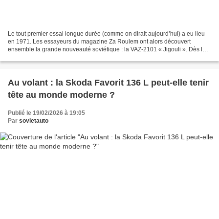
Le tout premier essai longue durée (comme on dirait aujourd’hui) a eu lieu
en 1971. Les essayeurs du magazine Za Roulem ont alors découvert
ensemble la grande nouveauté soviétique : la VAZ-2101 « Jigouli ». Dès le
premier numéro de 1971, Za Roulem a présenté...
Au volant : la Skoda Favorit 136 L peut-elle tenir
tête au monde moderne ?
Publié le 19/02/2026 à 19:05
Par
sovietauto