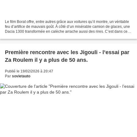
Le film Borat offre, entre autres grâce aux voitures qu’il montre, un véritable
feu d’artifice de mauvais goût. À côté d’un misérable camion de glaces, une
Dacia 1300 transformée en calèche arrache aussi des rires. C’est dans ce
véhicule que Borat quitte,...
Première rencontre avec les Jigouli - l’essai par
Za Roulem il y a plus de 50 ans.
Publié le 19/02/2026 à 20:47
Par
sovietauto