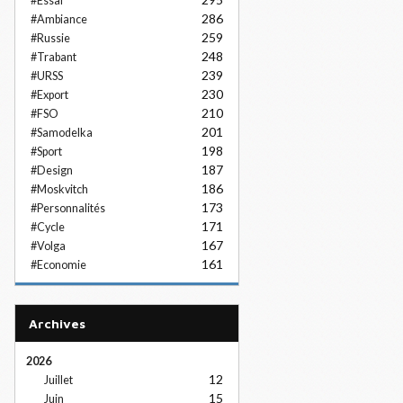
#Essai
286
#Ambiance
259
#Russie
248
#Trabant
239
#URSS
230
#Export
210
#FSO
201
#Samodelka
198
#Sport
187
#Design
186
#Moskvitch
173
#Personnalités
171
#Cycle
167
#Volga
161
#Economie
Archives
2026
12
Juillet
15
Juin