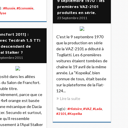
9 septembre 1970 : les
premières VAZ-2101
) :
#Russie
,
#Economie
,
produites en série.
lyse
23 Septembre 2011
ancfort 2011] :
C'est le 9 septembre 1970
vec Tecdrah 1,5 TTi
que la production en série
e descendant de
de la VAZ-2101 a débuté à
pal Stalker ?
Togliatti. Les 6 premières
eptembre 2011
voitures étaient tombées de
chaîne le 19 avril de la même
année. La "Kopeïka", bien
osité dans les allées
connue de tous, était basée
 du Salon de Francfort.
sur la plateforme de la Fiat-
uble titre.
124...
ièrement, parce que ce
Lire la suite
 4x4 orange est basée
une mécanique de Dacia
Tag(s) :
#Histoire
,
#VAZ
,
#Lada
,
er. Secundo et surtout,
#2101
,
#Kopeïka
e qu'il ressemble
eusement à l'Apal Stalker