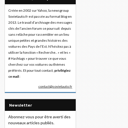
Créée en 2002 sur Yahoo, la newsgroup
Sovietauto.fr est passée au format blog en
2013. Le travail d’archivage des messages
clés de l’ancien forum se poursuit depuis
sans relâche pour rassembler en un lieu
unique petites et grandes histoires des
voitures des Pays de l’Est. N'hésitez pas à
utiliser la fonction « Recherche.. » et les «
# Hashtags » pour trouver ce que vous
cherchez sur vos voitures ou thèmes
préférés. Et pour tout contact,
privilégiez
ce mail
:
contact@sovietauto.fr
Newsletter
Abonnez-vous pour être averti des
nouveaux articles publiés.