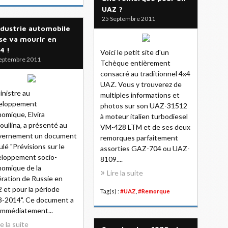
UAZ ?
25 Septembre 2011
ndustrie automobile
se va mourir en
4 !
Voici le petit site d'un
eptembre 2011
Tchèque entièrement
consacré au traditionnel 4x4
UAZ. Vous y trouverez de
inistre au
multiples informations et
eloppement
photos sur son UAZ-31512
omique, Elvira
à moteur italien turbodiesel
oullina, a présenté au
VM-428 LTM et de ses deux
vernement un document
remorques parfaitement
tulé "Prévisions sur le
assorties GAZ-704 ou UAZ-
loppement socio-
8109....
omique de la
Lire la suite
ration de Russie en
 et pour la période
Tag(s) :
#UAZ
,
#Remorque
-2014". Ce document a
immédiatement...
re la suite