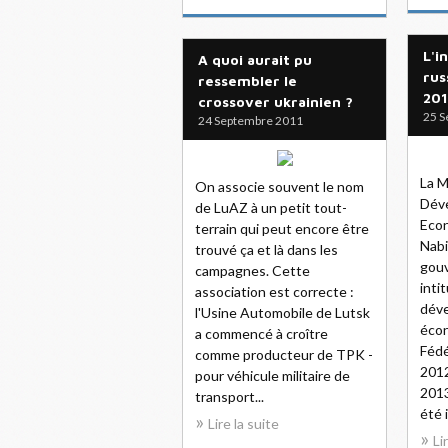
L'i
A quoi aurait pu
rus
ressembler le
201
crossover ukrainien ?
25 S
24 Septembre 2011
La M
On associe souvent le nom
Dév
de LuAZ à un petit tout-
Econ
terrain qui peut encore être
Nabi
trouvé ça et là dans les
gou
campagnes. Cette
inti
association est correcte :
déve
l'Usine Automobile de Lutsk
écon
a commencé à croître
Fédé
comme producteur de TPK -
2012
pour véhicule militaire de
2013
transport...
été 
Lire la suite
Li