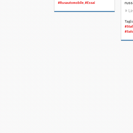
russ
#Rusautomobile
,
#Essai
Li
Tag(s
#Sta
#Sal