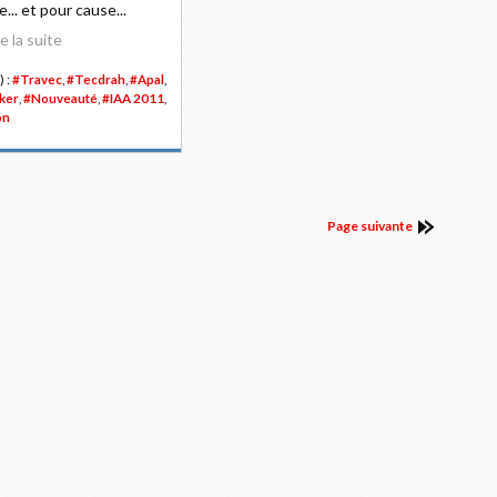
e... et pour cause...
re la suite
) :
#Travec
,
#Tecdrah
,
#Apal
,
lker
,
#Nouveauté
,
#IAA 2011
,
on
Page suivante