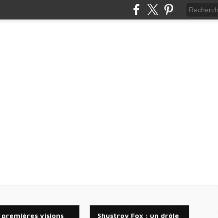
 premières visions
Shustrov Fox : un drôle