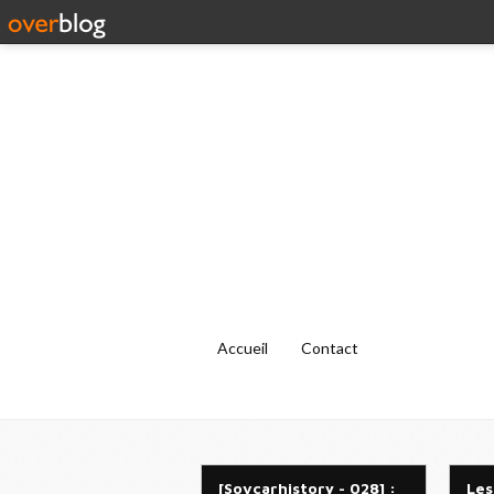
Accueil
Contact
[Sovcarhistory - 028] :
Les