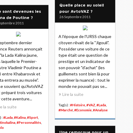
Quelle place au soleil
 sont devenues les
pour AvtoVAZ ?
26 Septembre 2011
ina de Poutine ?
eptembre 2011
A l'époque de l'URSS chaque
eptembre dernier
citoyen rêvait de la "Jigouli".
ence Reuters annonçait
Posséder une voiture de ce
"la Lada Kalina jaune,
type était une question de
 laquelle le Premier-
prestige et un indicateur de
stre Vladimir Poutine a
son pouvoir "d'achat" (les
é entre Khabarovsk et
guillemets sont bien là pour
ta entrera au musée".
exprimer la nuance) : tout le
e souvient qu'AvtoVAZ
monde ne pouvait pas se...
t préparé trois voitures
Lire la suite
 cette aventure...
Tag(s) :
#Histoire
,
#VAZ
,
#Lada
,
re la suite
#Marché
,
#Economie
,
#Analyse
) :
#Lada
,
#Kalina
,
#Sport
,
tinokalina
,
#Personnalités
,
olo
Une remorque pour un