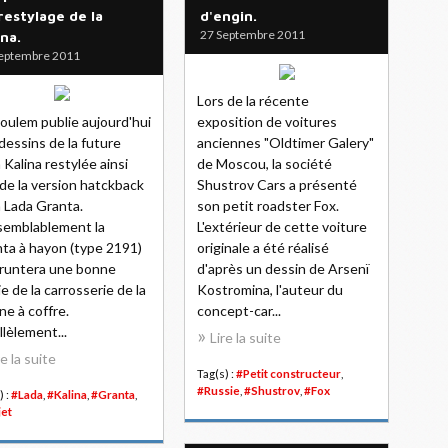
restylage de la
d'engin.
27 Septembre 2011
ina.
eptembre 2011
Lors de la récente
oulem publie aujourd'hui
exposition de voitures
dessins de la future
anciennes "Oldtimer Galery"
 Kalina restylée ainsi
de Moscou, la société
de la version hatckback
Shustrov Cars a présenté
a Lada Granta.
son petit roadster Fox.
semblablement la
L'extérieur de cette voiture
ta à hayon (type 2191)
originale a été réalisé
runtera une bonne
d'après un dessin de Arsenï
ie de la carrosserie de la
Kostromina, l'auteur du
ine à coffre.
concept-car...
llèlement...
Lire la suite
re la suite
Tag(s) :
#Petit constructeur
,
#Russie
,
#Shustrov
,
#Fox
) :
#Lada
,
#Kalina
,
#Granta
,
jet