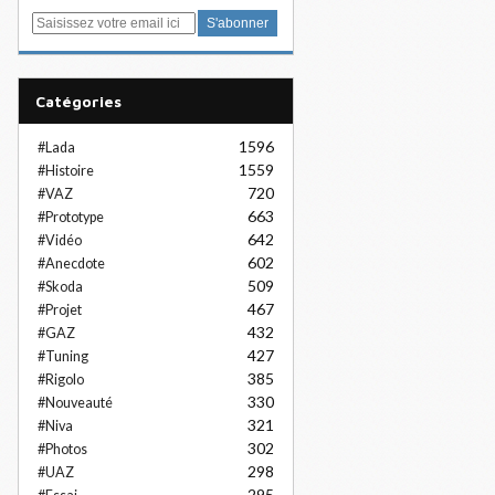
E
m
a
i
Catégories
l
1596
#Lada
1559
#Histoire
720
#VAZ
663
#Prototype
642
#Vidéo
602
#Anecdote
509
#Skoda
467
#Projet
432
#GAZ
427
#Tuning
385
#Rigolo
330
#Nouveauté
321
#Niva
302
#Photos
298
#UAZ
295