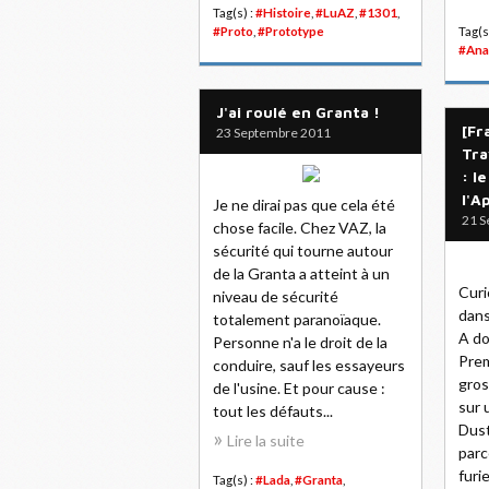
Tag(s) :
#Histoire
,
#LuAZ
,
#1301
,
#Proto
,
#Prototype
Tag(s
#Ana
J'ai roulé en Granta !
[Fr
23 Septembre 2011
Tra
: l
l'A
Je ne dirai pas que cela été
21 S
chose facile. Chez VAZ, la
sécurité qui tourne autour
de la Granta a atteint à un
Curi
niveau de sécurité
dans
totalement paranoïaque.
A do
Personne n'a le droit de la
Prem
conduire, sauf les essayeurs
gros
de l'usine. Et pour cause :
sur 
tout les défauts...
Dust
Lire la suite
parc
furi
Tag(s) :
#Lada
,
#Granta
,