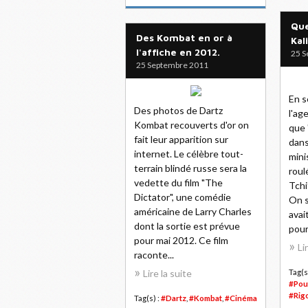
Que
Des Kombat en or à
Kal
l'affiche en 2012.
25 S
25 Septembre 2011
En s
Des photos de Dartz
l'ag
Kombat recouverts d'or on
que 
fait leur apparition sur
dans
internet. Le célèbre tout-
mini
terrain blindé russe sera la
roul
vedette du film "The
Tchi
Dictator", une comédie
On s
américaine de Larry Charles
avai
dont la sortie est prévue
pour
pour mai 2012. Ce film
Li
raconte...
Lire la suite
Tag(s
#Pou
#Rig
Tag(s) :
#Dartz
,
#Kombat
,
#Cinéma