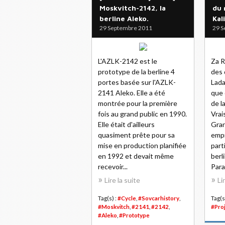
Moskvitch-2142, la
du 
berline Aleko.
Kal
29 Septembre 2011
29 S
L'AZLK-2142 est le
Za R
prototype de la berline 4
des 
portes basée sur l'AZLK-
Lada
2141 Aleko. Elle a été
que 
montrée pour la première
de l
fois au grand public en 1990.
Vrai
Elle était d'ailleurs
Gran
quasiment prête pour sa
emp
mise en production planifiée
part
en 1992 et devait même
berl
recevoir...
Para
Lire la suite
Li
Tag(s) :
#Cycle
,
#Sovcarhistory
,
Tag(s
#Moskvitch
,
#2141
,
#2142
,
#Pro
#Aleko
,
#Prototype