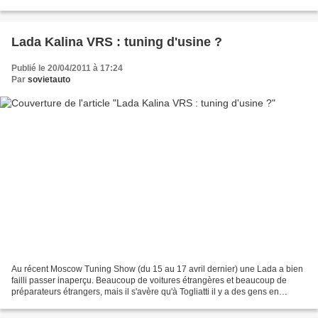
voiture appartenait à Vaclav...
Lada Kalina VRS : tuning d'usine ?
Publié le 20/04/2011 à 17:24
Par
sovietauto
Au récent Moscow Tuning Show (du 15 au 17 avril dernier) une Lada a bien
failli passer inaperçu. Beaucoup de voitures étrangères et beaucoup de
préparateurs étrangers, mais il s'avère qu'à Togliatti il y a des gens en
mesure de rendre leur rendre la pareille...