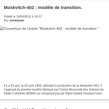
Moskvitch-402 : modèle de transition.
Publié le 19/04/2011 à 16:57
Par
sovietauto
Il y a 55 ans, le 20 avril 1956, débutait la production de la Moskvitch-402. Il
s'agissait du premier modèle fabriqué par l'Usine Moscovite des Voitures de
Petite Cylindrée (MZMA) ne s'inspirant pas de l'Opel Kadett. Pourtant l'usine
continuait à subir...