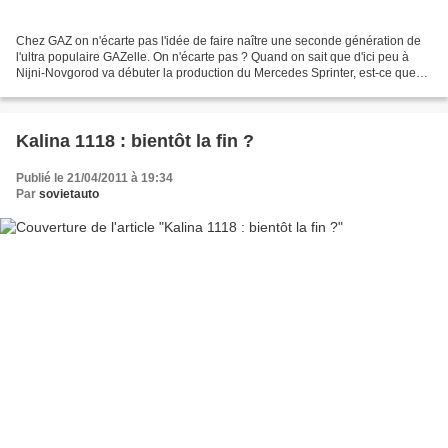
Chez GAZ on n'écarte pas l'idée de faire naître une seconde génération de
l'ultra populaire GAZelle. On n'écarte pas ? Quand on sait que d'ici peu à
Nijni-Novgorod va débuter la production du Mercedes Sprinter, est-ce que
GAZ aura encore l'envie de produire...
Kalina 1118 : bientôt la fin ?
Publié le 21/04/2011 à 19:34
Par
sovietauto