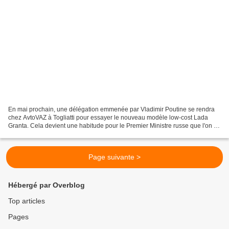
En mai prochain, une délégation emmenée par Vladimir Poutine se rendra
chez AvtoVAZ à Togliatti pour essayer le nouveau modèle low-cost Lada
Granta. Cela devient une habitude pour le Premier Ministre russe que l'on a
vu récemment au volant de la "ë",...
Page suivante >
Hébergé par Overblog
Top articles
Pages