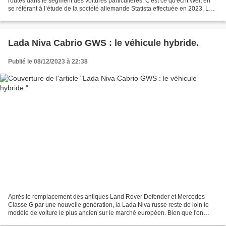
routes dans le segment des voitures particulières. C'est ce qu'écrit Welt en
se référant à l’étude de la société allemande Statista effectuée en 2023. La
première place de ce classement...
Lada Niva Cabrio GWS : le véhicule hybride.
Publié le 08/12/2023 à 22:38
Après le remplacement des antiques Land Rover Defender et Mercedes
Classe G par une nouvelle génération, la Lada Niva russe reste de loin le
modèle de voiture le plus ancien sur le marché européen. Bien que l'on
parle sérieusement de son successeur depuis...