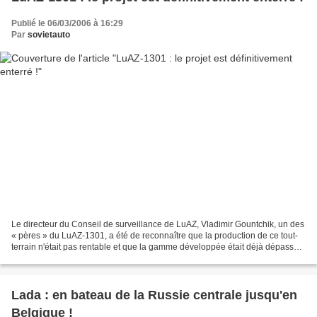
Publié le 06/03/2006 à 16:29
Par
sovietauto
Le directeur du Conseil de surveillance de LuAZ, Vladimir Gountchik, un des
« pères » du LuAZ-1301, a été de reconnaître que la production de ce tout-
terrain n'était pas rentable et que la gamme développée était déjà dépassée
depuis longtemps et n’aurait...
Lada : en bateau de la Russie centrale jusqu'en
Belgique !