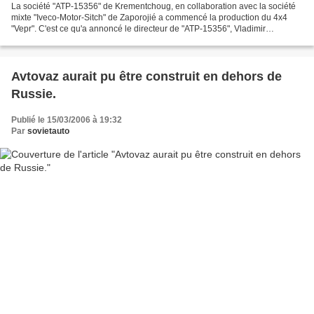
La société "ATP-15356" de Krementchoug, en collaboration avec la société
mixte "Iveco-Motor-Sitch" de Zaporojié a commencé la production du 4x4
"Vepr". C'est ce qu'a annoncé le directeur de "ATP-15356", Vladimir
Pilipenko. « Cette voiture est la mieux...
Avtovaz aurait pu être construit en dehors de
Russie.
Publié le 15/03/2006 à 19:32
Par
sovietauto