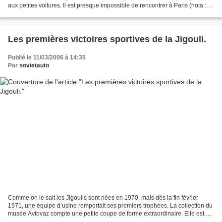
aux petites voitures. Il est presque impossible de rencontrer à Paris (nota :
ah bon ?) de monstrueux...
Les premières victoires sportives de la Jigouli.
Publié le 11/03/2006 à 14:35
Par
sovietauto
Comme on le sait les Jigoulis sont nées en 1970, mais dès la fin février
1971, une équipe d’usine remportait ses premiers trophées. La collection du
musée Avtovaz compte une petite coupe de forme extraordinaire. Elle est en
bois et se présente comme un...