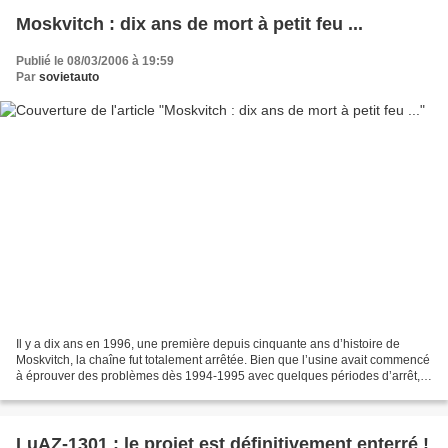
Moskvitch : dix ans de mort à petit feu ...
Publié le 08/03/2006 à 19:59
Par
sovietauto
Il y a dix ans en 1996, une première depuis cinquante ans d’histoire de
Moskvitch, la chaîne fut totalement arrêtée. Bien que l’usine avait commencé
à éprouver des problèmes dès 1994-1995 avec quelques périodes d’arrêt,
la production s’était maintenue...
LuAZ-1301 : le projet est définitivement enterré !