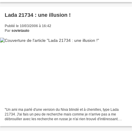
Lada 21734 : une illusion !
Publié le 10/03/2006 à 16:42
Par
sovietauto
"Un ami ma parlé d'une version du Niva blindé et à chenilles, type Lada
21734. J'ai fais un peu de recherche mais comme je n'arrive pas a me
débrouiller avec les recherche en russe je n'ai rien trouvé d'intéressant.
Quelqu'un sait quelque chose a propos...