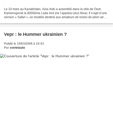
Le 10 mars au Kazakhstan, Azia-Avto a assemblé dans la ville de Oust-
Kamenogorsk la 8000ème Lada 4x4 (ne l’appelez plus Niva). Il s’agit d’une
version « Safari », un modèle destiné aux amateurs de loisirs de plein air.
Dans cette exécution la Lada 4x4...
Vepr : le Hummer ukrainien ?
Publié le 19/03/2006 à 10:43
Par
sovietauto