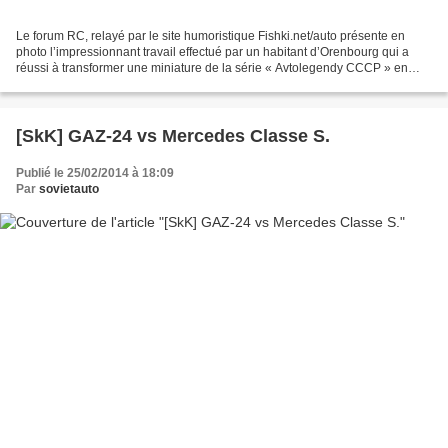
Le forum RC, relayé par le site humoristique Fishki.net/auto présente en
photo l’impressionnant travail effectué par un habitant d’Orenbourg qui a
réussi à transformer une miniature de la série « Avtolegendy CCCP » en
véritable chef d’œuvre. D’une simple...
[SkK] GAZ-24 vs Mercedes Classe S.
Publié le 25/02/2014 à 18:09
Par
sovietauto