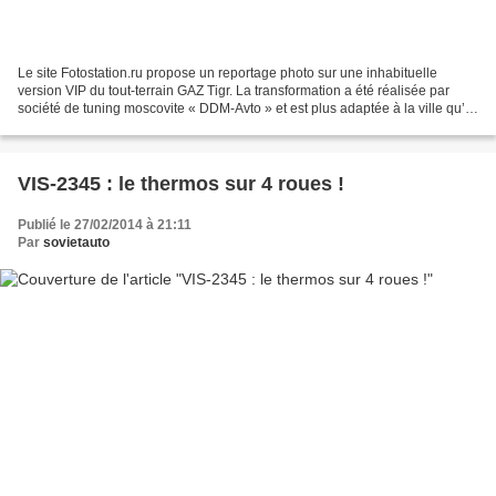
Le site Fotostation.ru propose un reportage photo sur une inhabituelle
version VIP du tout-terrain GAZ Tigr. La transformation a été réalisée par
société de tuning moscovite « DDM-Avto » et est plus adaptée à la ville qu’à
la boue. Pour transformer ce...
VIS-2345 : le thermos sur 4 roues !
Publié le 27/02/2014 à 21:11
Par
sovietauto