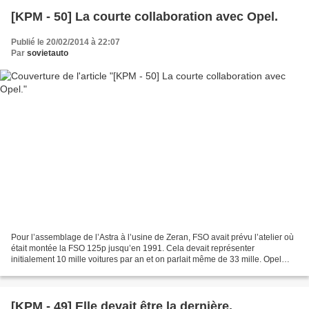
[KPM - 50] La courte collaboration avec Opel.
Publié le 20/02/2014 à 22:07
Par
sovietauto
Pour l’assemblage de l’Astra à l’usine de Zeran, FSO avait prévu l’atelier où
était montée la FSO 125p jusqu’en 1991. Cela devait représenter
initialement 10 mille voitures par an et on parlait même de 33 mille. Opel
s’était engagé à investir 35 millions...
[KPM - 49] Elle devait être la dernière.