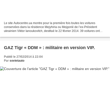
Le site Autocentre.ua montre pour la première fois toutes les voitures
conservées dans la résidence Mejyhiria ou Mejgorié de l’ex-Président
ukrainien Viktor Ianoukovitch, destitué le 22 février 2014. 39 voitures ont
survécu mais l’une d’entre elles, la...
GAZ Tigr « DDM » : militaire en version VIP.
Publié le 27/02/2014 à 22:04
Par
sovietauto