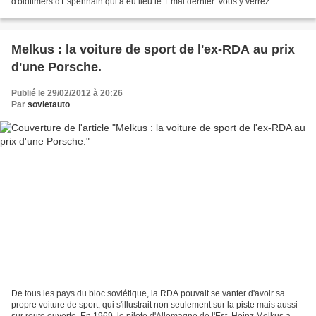
d'oldtimers d'Espenhain qui a eu lieu le 1 mai dernier. Vous y verrez
beaucoup de nos voitures préférées, tant...
Melkus : la voiture de sport de l'ex-RDA au prix
d'une Porsche.
Publié le 29/02/2012 à 20:26
Par
sovietauto
De tous les pays du bloc soviétique, la RDA pouvait se vanter d'avoir sa
propre voiture de sport, qui s'illustrait non seulement sur la piste mais aussi
sur route ouverte. En 1969, le pilote d'Allemagne de l'Est, Heinz Melkus a