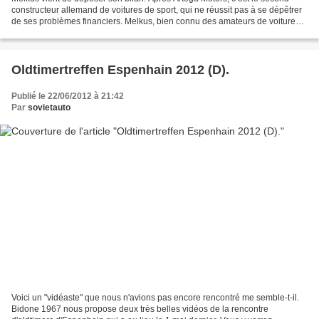
constructeur allemand de voitures de sport, qui ne réussit pas à se dépêtrer
de ses problèmes financiers. Melkus, bien connu des amateurs de voitures
de l’Est, avait été fondé en...
Oldtimertreffen Espenhain 2012 (D).
Publié le 22/06/2012 à 21:42
Par
sovietauto
Voici un "vidéaste" que nous n'avions pas encore rencontré me semble-t-il.
Bidone 1967 nous propose deux très belles vidéos de la rencontre