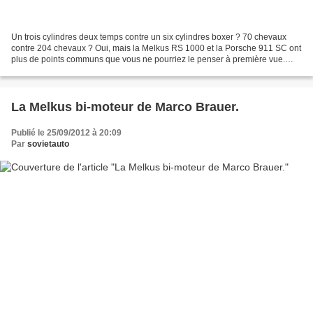
Un trois cylindres deux temps contre un six cylindres boxer ? 70 chevaux
contre 204 chevaux ? Oui, mais la Melkus RS 1000 et la Porsche 911 SC ont
plus de points communs que vous ne pourriez le penser à première vue.
Retour dans les années 1970 avec ces...
La Melkus bi-moteur de Marco Brauer.
Publié le 25/09/2012 à 20:09
Par
sovietauto