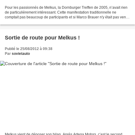
Pour les passionnés de Melkus, la Dornburger Treffen de 2005, n’avait rien
de particulièrement intéressant. Cette manifestation traditionnelle ne
comptait pas beaucoup de participants et si Marco Brauer n'y était pas venu
avec une belle promesse, tout...
Sortie de route pour Melkus !
Publié le 25/08/2012 à 09:38
Par
sovietauto
Melkus vient de déposer son bilan. Après Artega Motors, c’est le second