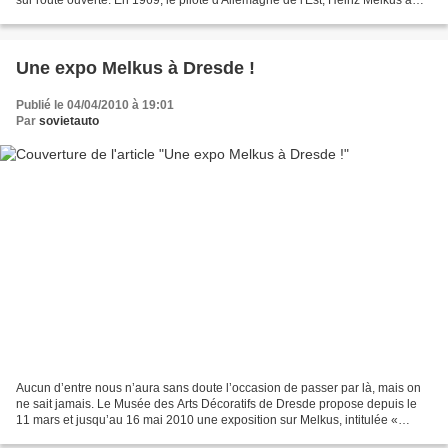
commencé à produire la...
Une expo Melkus à Dresde !
Publié le 04/04/2010 à 19:01
Par
sovietauto
Aucun d’entre nous n’aura sans doute l’occasion de passer par là, mais on
ne sait jamais. Le Musée des Arts Décoratifs de Dresde propose depuis le
11 mars et jusqu’au 16 mai 2010 une exposition sur Melkus, intitulée «
Melkus. La ligne idéale. ». A la...