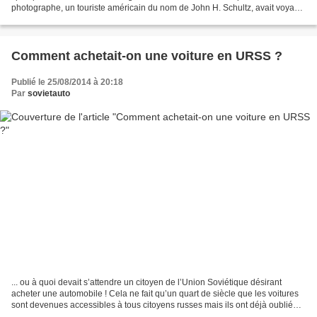
photographe, un touriste américain du nom de John H. Schultz, avait voyagé
en URSS en 1958. Au coin d'une rue...
Comment achetait-on une voiture en URSS ?
Publié le 25/08/2014 à 20:18
Par
sovietauto
... ou à quoi devait s’attendre un citoyen de l’Union Soviétique désirant
acheter une automobile ! Cela ne fait qu’un quart de siècle que les voitures
sont devenues accessibles à tous citoyens russes mais ils ont déjà oublié
tout ce qu’il fallait faire...