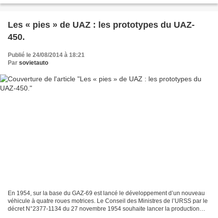
Les « pies » de UAZ : les prototypes du UAZ-
450.
Publié le 24/08/2014 à 18:21
Par
sovietauto
En 1954, sur la base du GAZ-69 est lancé le développement d’un nouveau
véhicule à quatre roues motrices. Le Conseil des Ministres de l’URSS par le
décret N°2377-1134 du 27 novembre 1954 souhaite lancer la production
d’une camionnette de 1 à 1,5 tonnes...