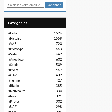
E
m
a
i
Catégories
l
1596
#Lada
1559
#Histoire
720
#VAZ
663
#Prototype
642
#Vidéo
602
#Anecdote
509
#Skoda
467
#Projet
432
#GAZ
427
#Tuning
385
#Rigolo
330
#Nouveauté
321
#Niva
302
#Photos
298
#UAZ
295