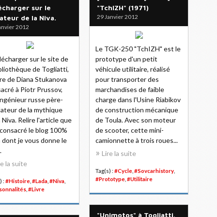
écharger sur le
"TchIZH" (1971)
29 Janvier 2012
ateur de la Niva.
anvier 2012
Le TGK-250 "TchIZH" est le
lécharger sur le site de
prototype d'un petit
ibliothèque de Togliatti,
véhicule utilitaire, réalisé
ivre de Diana Stukanova
pour transporter des
acré à Piotr Prussov,
marchandises de faible
ingénieur russe père-
charge dans l'Usine Riabikov
ateur de la mythique
de construction mécanique
 Niva. Relire l'article que
de Toula. Avec son moteur
a consacré le blog 100%
de scooter, cette mini-
 dont je vous donne le
camionnette à trois roues...
.
Lire la suite
re la suite
Tag(s) :
#Cycle
,
#Sovcarhistory
,
#Prototype
,
#Utilitaire
) :
#Histoire
,
#Lada
,
#Niva
,
sonnalités
,
#Livre
"Unimotos" à Togliatti.