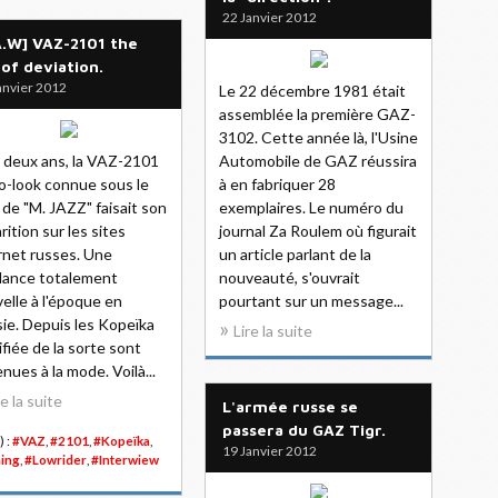
22 Janvier 2012
A.W] VAZ-2101 the
 of deviation.
anvier 2012
Le 22 décembre 1981 était
assemblée la première GAZ-
3102. Cette année là, l'Usine
 a deux ans, la VAZ-2101
Automobile de GAZ réussira
o-look connue sous le
à en fabriquer 28
de "M. JAZZ" faisait son
exemplaires. Le numéro du
rition sur les sites
journal Za Roulem où figurait
rnet russes. Une
un article parlant de la
dance totalement
nouveauté, s'ouvrait
elle à l'époque en
pourtant sur un message...
ie. Depuis les Kopeïka
Lire la suite
fiée de la sorte sont
nues à la mode. Voilà...
re la suite
L'armée russe se
passera du GAZ Tigr.
) :
#VAZ
,
#2101
,
#Kopeïka
,
19 Janvier 2012
ing
,
#Lowrider
,
#Interwiew