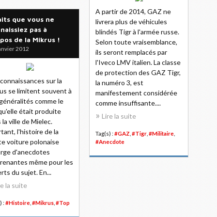
A partir de 2014, GAZ ne
aits que vous ne
livrera plus de véhicules
naissiez pas à
blindés Tigr à l'armée russe.
pos de la Mikrus !
Selon toute vraisemblance,
anvier 2012
ils seront remplacés par
l'Iveco LMV italien. La classe
de protection des GAZ Tigr,
connaissances sur la
la numéro 3, est
us se limitent souvent à
manifestement considérée
généralités comme le
comme insuffisante....
 qu'elle était produite
Lire la suite
 la ville de Mielec.
tant, l'histoire de la
Tag(s) :
#GAZ
,
#Tigr
,
#Militaire
,
te voiture polonaise
#Anecdote
rge d'anecdotes
renantes même pour les
rts du sujet. En...
re la suite
) :
#Histoire
,
#Mikrus
,
#Top