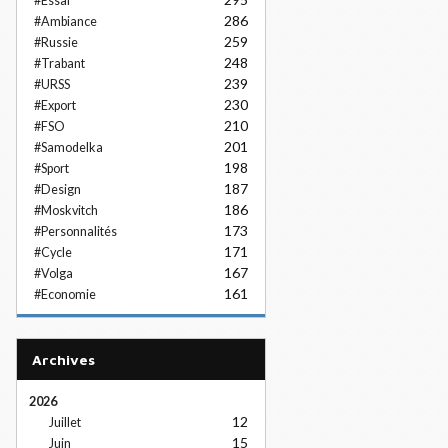
#Essai
286
#Ambiance
259
#Russie
248
#Trabant
239
#URSS
230
#Export
210
#FSO
201
#Samodelka
198
#Sport
187
#Design
186
#Moskvitch
173
#Personnalités
171
#Cycle
167
#Volga
161
#Economie
Archives
2026
12
Juillet
15
Juin