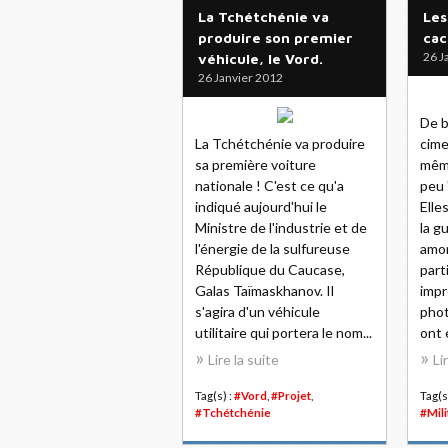
La Tchétchénie va
Les
produire son premier
cac
26 J
véhicule, le Vord.
26 Janvier 2012
De b
La Tchétchénie va produire
cime
sa première voiture
même
nationale ! C'est ce qu'a
peu 
indiqué aujourd'hui le
Elle
Ministre de l'industrie et de
la g
l'énergie de la sulfureuse
amo
République du Caucase,
part
Galas Taïmaskhanov. Il
impr
s'agira d'un véhicule
phot
utilitaire qui portera le nom...
ont 
Lire la suite
Li
Tag(s) :
#Vord
,
#Projet
,
Tag(s
#Tchétchénie
#Mili