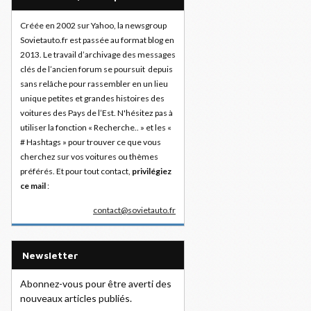
Créée en 2002 sur Yahoo, la newsgroup
Sovietauto.fr est passée au format blog en
2013. Le travail d’archivage des messages
clés de l’ancien forum se poursuit depuis
sans relâche pour rassembler en un lieu
unique petites et grandes histoires des
voitures des Pays de l’Est. N'hésitez pas à
utiliser la fonction « Recherche.. » et les «
# Hashtags » pour trouver ce que vous
cherchez sur vos voitures ou thèmes
préférés. Et pour tout contact,
privilégiez
ce mail
:
contact@sovietauto.fr
Newsletter
Abonnez-vous pour être averti des
nouveaux articles publiés.