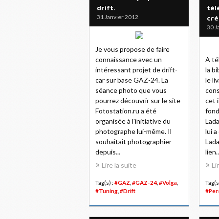
drift.
tél
31 Janvier 2012
cré
30 J
Je vous propose de faire
connaissance avec un
A té
intéressant projet de drift-
la b
car sur base GAZ-24. La
le l
séance photo que vous
cons
pourrez découvrir sur le site
cet 
Fotostation.ru a été
fond
organisée à l'initiative du
Lada
photographe lui-même. Il
lui 
souhaitait photographier
Lada
depuis...
lien..
Lire la suite
Li
Tag(s) :
#GAZ
,
#GAZ-24
,
#Volga
,
Tag(s
#Tuning
,
#Drift
#Per