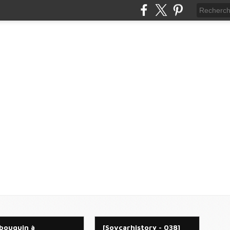
bouquin à
[Sovcarhistory - 038]