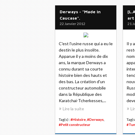
Derways - "Made in
[L.
Caucase".
art
22 Janvier 2012
21 J
C'est l'usine russe qui a eu le
Il y
destin le plus insolite.
rest
Apparue il y a moins de dix
nom 
ans, la marque Derways a
appa
connu durant sa courte
inte
histoire bien des hauts et
ten
des bas. La création d'un
nouv
constructeur automobile
Russ
dans la République des
modi
Karatchaï-Tcherkesses,...
deve
Lire la suite
Li
Tag(s) :
#Histoire
,
#Derways
,
Tag(s
#Petit constructeur
#Tun