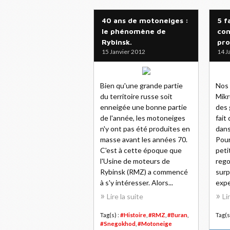
40 ans de motoneiges :
5 f
le phénomène de
con
Rybinsk.
pro
15 Janvier 2012
14 J
Bien qu'une grande partie
Nos 
du territoire russe soit
Mikr
enneigée une bonne partie
des 
de l'année, les motoneiges
fait
n'y ont pas été produites en
dans
masse avant les années 70.
Pour
C'est à cette époque que
peti
l'Usine de moteurs de
rego
Rybinsk (RMZ) a commencé
surp
à s'y intéresser. Alors...
expe
Lire la suite
Li
Tag(s) :
#Histoire
,
#RMZ
,
#Buran
,
Tag(s
#Snegokhod
,
#Motoneige