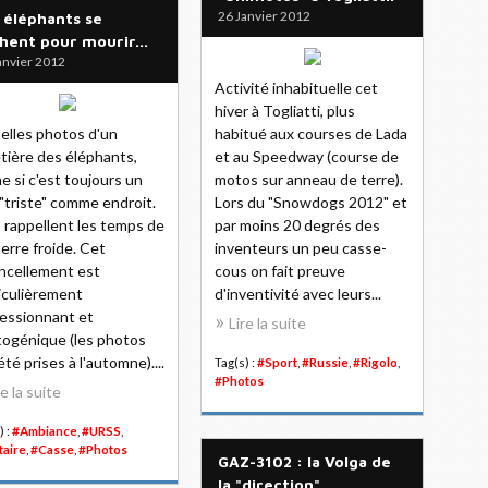
26 Janvier 2012
 éléphants se
hent pour mourir...
anvier 2012
Activité inhabituelle cet
hiver à Togliatti, plus
elles photos d'un
habitué aux courses de Lada
tière des éléphants,
et au Speedway (course de
 si c'est toujours un
motos sur anneau de terre).
"triste" comme endroit.
Lors du "Snowdogs 2012" et
s rappellent les temps de
par moins 20 degrés des
uerre froide. Cet
inventeurs un peu casse-
ncellement est
cous on fait preuve
iculièrement
d'inventivité avec leurs...
essionnant et
Lire la suite
ogénique (les photos
été prises à l'automne)....
Tag(s) :
#Sport
,
#Russie
,
#Rigolo
,
#Photos
re la suite
) :
#Ambiance
,
#URSS
,
taire
,
#Casse
,
#Photos
GAZ-3102 : la Volga de
la "direction".