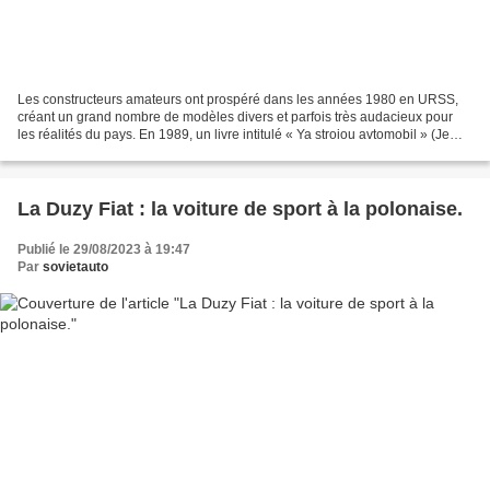
Les constructeurs amateurs ont prospéré dans les années 1980 en URSS,
créant un grand nombre de modèles divers et parfois très audacieux pour
les réalités du pays. En 1989, un livre intitulé « Ya stroiou avtomobil » (Je
construis une voiture) a même été...
La Duzy Fiat : la voiture de sport à la polonaise.
Publié le 29/08/2023 à 19:47
Par
sovietauto