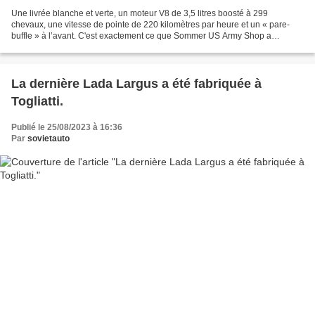
Une livrée blanche et verte, un moteur V8 de 3,5 litres boosté à 299
chevaux, une vitesse de pointe de 220 kilomètres par heure et un « pare-
buffle » à l’avant. C'est exactement ce que Sommer US Army Shop a
proposé aux représentants du Ministère de l'Intérieur...
La dernière Lada Largus a été fabriquée à
Togliatti.
Publié le 25/08/2023 à 16:36
Par
sovietauto