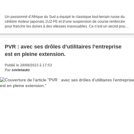
Un passionné d’Afrique du Sud a équipé le classique tout-terrain russe du
célèbre moteur japonais 1UZ-FE et d’une suspension de course renforcée
pour franchir les dunes à des vitesses inavouables. Ce n’est un secret pour
personne que la Lada Niva est...
PVR : avec ses drôles d’utilitaires l’entreprise
est en pleine extension.
Publié le 28/08/2023 à 17:53
Par
sovietauto