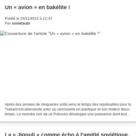
Un « avion » en bakélite !
Publié le 24/11/2015 à 21:47
Par
sovietauto
Après des années de moqueries voilà venu le temps des représailles pour la
Trabant est-allemande avec sa carrosserie en plastique et son moteur deux-
temps. Le monstre noir de ce Polonais développe une puissance dont toutes
les voitures modernes ne peuvent...
La « Jigouli » comme écho à l’amitié soviétique.