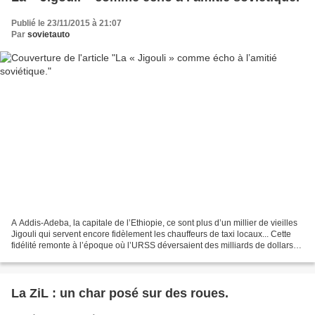
Publié le 23/11/2015 à 21:07
Par
sovietauto
A Addis-Adeba, la capitale de l’Ethiopie, ce sont plus d’un millier de vieilles
Jigouli qui servent encore fidèlement les chauffeurs de taxi locaux... Cette
fidélité remonte à l’époque où l’URSS déversaient des milliards de dollars
pour ses « pays-frères...
La ZiL : un char posé sur des roues.