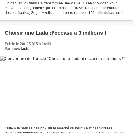
Un habitant d’Odessa a transformée une vieille IZH en show-car. Pour
convertir la fourgonnette qui du temps de l’URSS transportait le courrier et
des confiseries, Grigor Avetisian a dépensé plus de 100 mille dollars en 11
ans. Il parait que cette IZH-2715...
Choisir une Lada d’occase à 3 millions !
Publié le 28/11/2015 à 16:00
Par
sovietauto
Suite à la hausse des prix sur le marché du neuf, ceux des voitures
d’occasion connaissent aussi une forte augmentation. Les Lada ne font pas