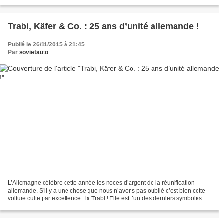
point de passage « Temir-bab...
Trabi, Käfer & Co. : 25 ans d’unité allemande !
Publié le 26/11/2015 à 21:45
Par
sovietauto
L’Allemagne célèbre cette année les noces d’argent de la réunification
allemande. S’il y a une chose que nous n’avons pas oublié c’est bien cette
voiture culte par excellence : la Trabi ! Elle est l’un des derniers symboles
restant (et roulant) de l’Allemagne...