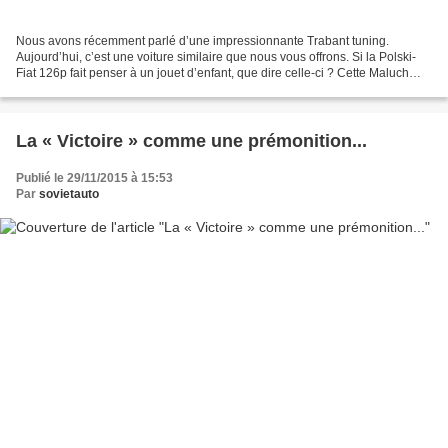
Nous avons récemment parlé d’une impressionnante Trabant tuning.
Aujourd’hui, c’est une voiture similaire que nous vous offrons. Si la Polski-
Fiat 126p fait penser à un jouet d’enfant, que dire celle-ci ? Cette Maluch
tuning réalisée par Tomas Nenartovic...
La « Victoire » comme une prémonition...
Publié le 29/11/2015 à 15:53
Par
sovietauto