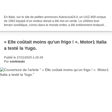
En Italie, sur le site de petites annonces Autoscout24.it, un UAZ-469 unique
de 1983 équipé d’un moteur diesel a été mis en vente. Le célèbre tout-
terrain soviétique, connu dans le monde entier, a été entièrement restauré
par sa propriétaire attentionnée...
« Elle coûtait moins qu’un frigo ! ». Motor1 Italia
a testé la Yugo.
Publié le 27/11/2025 à 20:45
Par
sovietauto