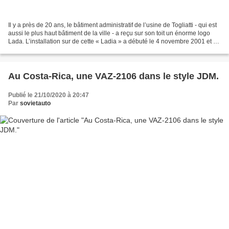
Il y a près de 20 ans, le bâtiment administratif de l’usine de Togliatti - qui est
aussi le plus haut bâtiment de la ville - a reçu sur son toit un énorme logo
Lada. L’installation sur de cette « Ladia » a débuté le 4 novembre 2001 et a
duré environ une...
Au Costa-Rica, une VAZ-2106 dans le style JDM.
Publié le 21/10/2020 à 20:47
Par
sovietauto