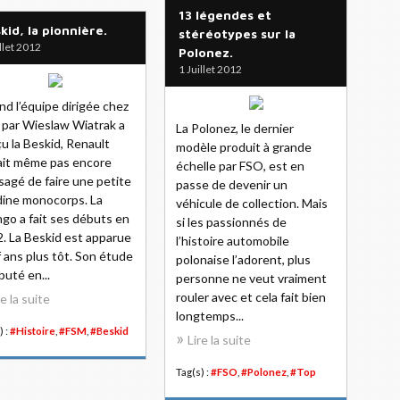
13 légendes et
kid, la pionnière.
stéréotypes sur la
illet 2012
Polonez.
1 Juillet 2012
d l’équipe dirigée chez
par Wieslaw Wiatrak a
La Polonez, le dernier
u la Beskid, Renault
modèle produit à grande
ait même pas encore
échelle par FSO, est en
sagé de faire une petite
passe de devenir un
dine monocorps. La
véhicule de collection. Mais
go a fait ses débuts en
si les passionnés de
. La Beskid est apparue
l’histoire automobile
 ans plus tôt. Son étude
polonaise l’adorent, plus
buté en...
personne ne veut vraiment
rouler avec et cela fait bien
re la suite
longtemps...
) :
#Histoire
,
#FSM
,
#Beskid
Lire la suite
Tag(s) :
#FSO
,
#Polonez
,
#Top