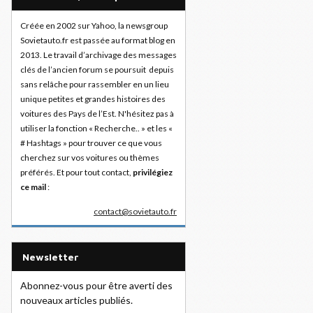
Créée en 2002 sur Yahoo, la newsgroup
Sovietauto.fr est passée au format blog en
2013. Le travail d’archivage des messages
clés de l’ancien forum se poursuit depuis
sans relâche pour rassembler en un lieu
unique petites et grandes histoires des
voitures des Pays de l’Est. N'hésitez pas à
utiliser la fonction « Recherche.. » et les «
# Hashtags » pour trouver ce que vous
cherchez sur vos voitures ou thèmes
préférés. Et pour tout contact,
privilégiez
ce mail
:
contact@sovietauto.fr
Newsletter
Abonnez-vous pour être averti des
nouveaux articles publiés.