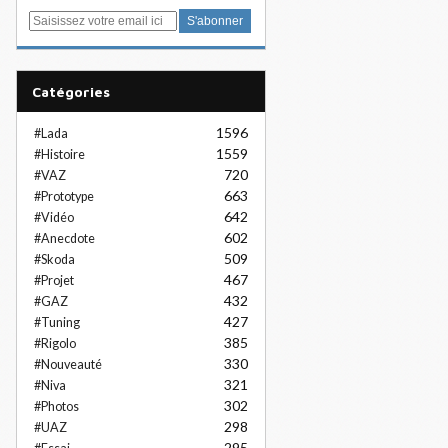
E
m
a
i
Catégories
l
1596
#Lada
1559
#Histoire
720
#VAZ
663
#Prototype
642
#Vidéo
602
#Anecdote
509
#Skoda
467
#Projet
432
#GAZ
427
#Tuning
385
#Rigolo
330
#Nouveauté
321
#Niva
302
#Photos
298
#UAZ
295