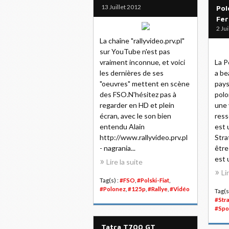
13 Juillet 2012
Pol
Fer
2 Ju
La chaîne "rallyvideo.prv.pl"
sur YouTube n'est pas
vraiment inconnue, et voici
La P
les dernières de ses
a be
"oeuvres" mettent en scène
pays
des FSO.N'hésitez pas à
polo
regarder en HD et plein
une 
écran, avec le son bien
ress
entendu Alain
est 
http://www.rallyvideo.prv.pl
Stra
- nagrania...
être
est 
Lire la suite
Li
Tag(s) :
#FSO
,
#Polski-Fiat
,
#Polonez
,
#125p
,
#Rallye
,
#Vidéo
Tag(s
#Str
#Spo
Tatra T700 GT