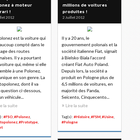
onez à moteur
millions de voitures
rari !
produites !
illet 2012
2 Juillet 2012
olonez est la voiture qui
Il y a 20 ans, le
aucoup compté dans le
gouvernement polonais et la
age des routes
société italienne Fiat, signait
naises. Il y a pourtant
à Bielsko-Biala l’accord
voiture qui, même si elle
créant Fiat Auto Poland.
emble à une Polonez,
Depuis lors, la société a
unique en son genre. La
produit en Pologne plus de
topolonez, dont il va
6,5 millions de voitures, en
 question ci-dessous,
majorité des Panda,
un véhicule...
Seicento, Cinquecento...
re la suite
Lire la suite
) :
#FSO
,
#Polonez
,
Tag(s) :
#Histoire
,
#FSM
,
#Usine
,
atopolonez
,
#Prototype
,
#Pologne
rt