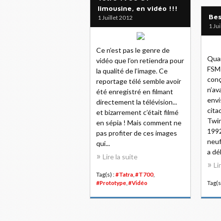
limousine, en vidéo !!!
Bes
1 Juillet 2012
1 Ju
Ce n’est pas le genre de
Quan
vidéo que l’on retiendra pour
FSM 
la qualité de l’image. Ce
conç
reportage télé semble avoir
n’av
été enregistré en filmant
envi
directement la télévision...
cita
et bizarrement c’était filmé
Twin
en sépia ! Mais comment ne
1992
pas profiter de ces images
neuf
qui...
a dé
Lire la suite
Li
Tag(s) :
#Tatra
,
#T700
,
#Prototype
,
#Vidéo
Tag(s