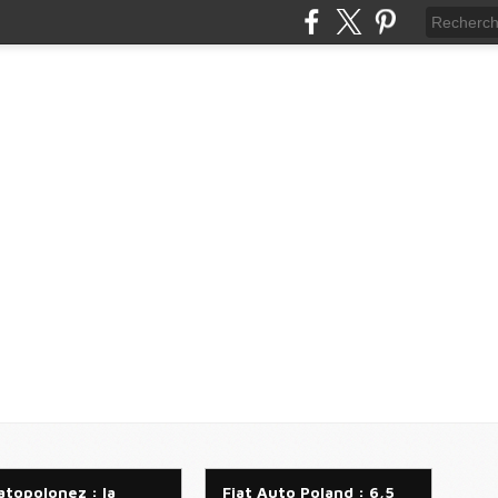
atopolonez : la
Fiat Auto Poland : 6,5