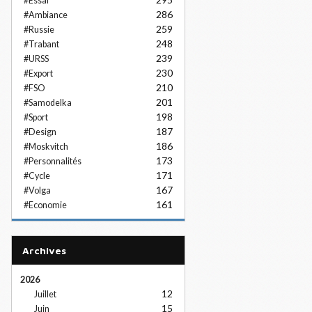
#Essai
286
#Ambiance
259
#Russie
248
#Trabant
239
#URSS
230
#Export
210
#FSO
201
#Samodelka
198
#Sport
187
#Design
186
#Moskvitch
173
#Personnalités
171
#Cycle
167
#Volga
161
#Economie
Archives
2026
12
Juillet
15
Juin