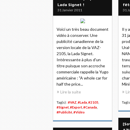
Lada Signet !
fêt
31 Janvier 2011
31 J
Voici un très beau document
Il y
vidéo à conserver. Une
31 j
publicité canadienne de la
prod
version locale de la VAZ-
Ural
2105, la Lada Signet.
NAM
Intéressante à plus d'un
trav
titre puisque son accroche
terr
commerciale rappelle la Yugo
suiv
américaine : "A whole car for
char
half the price...
Mini
Lire la suite
Li
Tag(s) :
#VAZ
,
#Lada
,
#2105
,
Tag(s
#Signet
,
#Export
,
#Canada
,
#Publicité
,
#Vidéo
[So
AZL