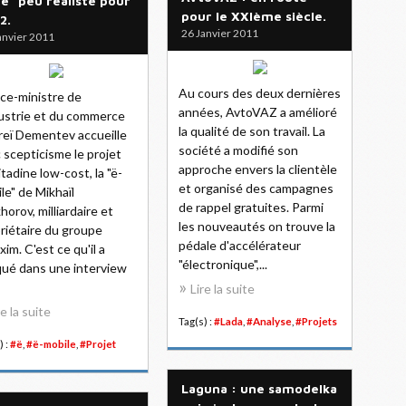
"ë" peu réaliste pour
pour le XXIème siècle.
2.
26 Janvier 2011
anvier 2011
Au cours des deux dernières
ice-ministre de
années, AvtoVAZ a amélioré
dustrie et du commerce
la qualité de son travail. La
eï Dementev accueille
société a modifié son
 scepticisme le projet
approche envers la clientèle
itadine low-cost, la "ë-
et organisé des campagnes
le" de Mikhaïl
de rappel gratuites. Parmi
horov, milliardaire et
les nouveautés on trouve la
riétaire du groupe
pédale d'accélérateur
im. C'est ce qu'il a
"électronique",...
qué dans une interview
Lire la suite
re la suite
Tag(s) :
#Lada
,
#Analyse
,
#Projets
) :
#ë
,
#ë-mobile
,
#Projet
Laguna : une samodelka