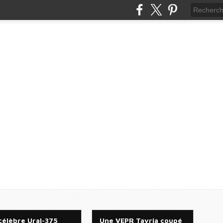
célèbre Ural-375
Une VEPR Tavria coupé