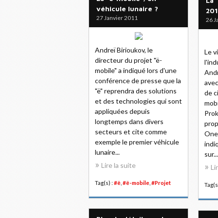
La 
véhicule lunaire ?
201
27 Janvier 2011
26 J
Andreï Birioukov, le
Le v
directeur du projet "ë-
l'in
mobile" a indiqué lors d'une
Andr
conférence de presse que la
avec
"ë" reprendra des solutions
de c
et des technologies qui sont
mobi
appliquées depuis
Prok
longtemps dans divers
prop
secteurs et cite comme
Onex
exemple le premier véhicule
indi
lunaire...
sur...
Lire la suite
Li
Tag(s) :
#ë
,
#ë-mobile
,
#Projet
Tag(s