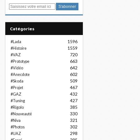
E
m
a
i
Catégories
l
1596
#Lada
1559
#Histoire
720
#VAZ
663
#Prototype
642
#Vidéo
602
#Anecdote
509
#Skoda
467
#Projet
432
#GAZ
427
#Tuning
385
#Rigolo
330
#Nouveauté
321
#Niva
302
#Photos
298
#UAZ
295