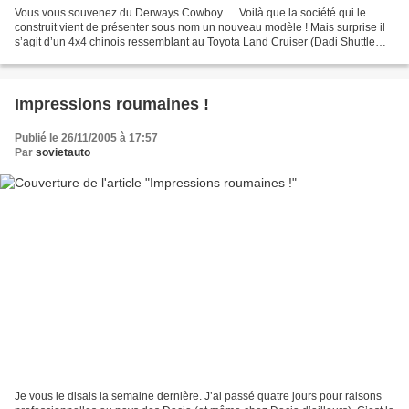
Vous vous souvenez du Derways Cowboy … Voilà que la société qui le
construit vient de présenter sous nom un nouveau modèle ! Mais surprise il
s’agit d’un 4x4 chinois ressemblant au Toyota Land Cruiser (Dadi Shuttle
Prado) et équipé d’un moteur 2,3l de...
Impressions roumaines !
Publié le 26/11/2005 à 17:57
Par
sovietauto
Je vous le disais la semaine dernière. J’ai passé quatre jours pour raisons