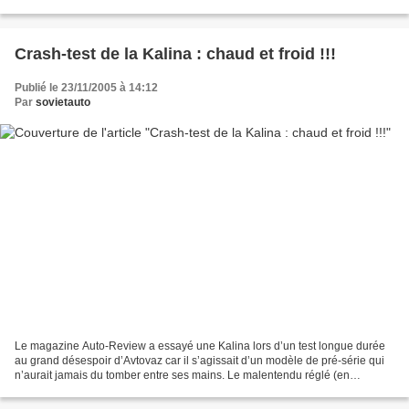
sièges du conseil d’administration...
Crash-test de la Kalina : chaud et froid !!!
Publié le 23/11/2005 à 14:12
Par
sovietauto
Le magazine Auto-Review a essayé une Kalina lors d’un test longue durée
au grand désespoir d’Avtovaz car il s’agissait d’un modèle de pré-série qui
n’aurait jamais du tomber entre ses mains. Le malentendu réglé (en
particulier sur les remarques faites...