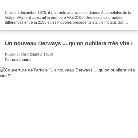
C’est en décembre 1975, il y a trente ans, que les Usines Automobiles de la
Volga (VAZ) ont construit la première VAZ-2106. Une des plus grandes
différences entre la 2106 et les modèles précédents était le moteur. Son
1600 cm3 en faisait le modèle le...
Un nouveau Derways ... qu'on oubliera très vite !
Publié le 29/11/2005 à 18:12
Par
sovietauto