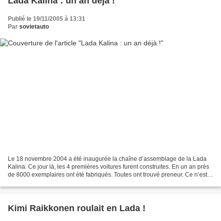
Lada Kalina : un an déjà !
Publié le 19/11/2005 à 13:31
Par
sovietauto
Le 18 novembre 2004 a été inaugurée la chaîne d’assemblage de la Lada
Kalina. Ce jour là, les 4 premières voitures furent construites. En un an près
de 8000 exemplaires ont été fabriqués. Toutes ont trouvé preneur. Ce n’est
pas un secret que les premières...
Kimi Raikkonen roulait en Lada !