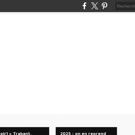
voir] « Trabant,
2025 : on en reprend