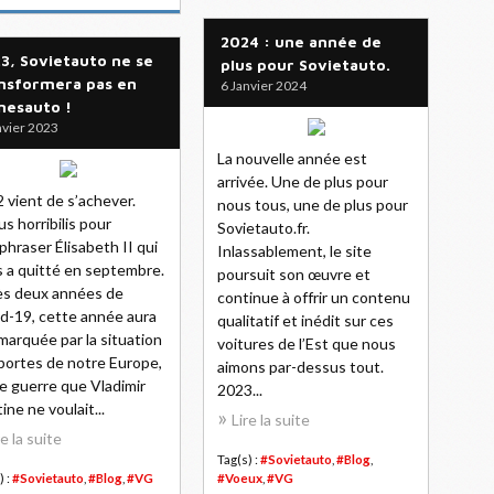
2024 : une année de
3, Sovietauto ne se
plus pour Sovietauto.
nsformera pas en
6 Janvier 2024
nesauto !
nvier 2023
La nouvelle année est
arrivée. Une de plus pour
 vient de s’achever.
nous tous, une de plus pour
s horribilis pour
Sovietauto.fr.
phraser Élisabeth II qui
Inlassablement, le site
 a quitté en septembre.
poursuit son œuvre et
s deux années de
continue à offrir un contenu
d-19, cette année aura
qualitatif et inédit sur ces
marquée par la situation
voitures de l’Est que nous
portes de notre Europe,
aimons par-dessus tout.
e guerre que Vladimir
2023...
ine ne voulait...
Lire la suite
re la suite
Tag(s) :
#Sovietauto
,
#Blog
,
) :
#Sovietauto
,
#Blog
,
#VG
#Voeux
,
#VG