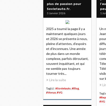
plus de passion pour
l’a
Sovietauto.fr.
peu
3 Janvier 2026
1 Ju
2025 a tourné la page il y a
Un n
maintenant quelques jours
Jean
et 2026 se présente à nous,
pour
pleine d’attentes, d’espoirs
diff
et d’inconnues. Une année
jour
de plus dans un monde
télé
complexe, parfois déroutant,
com
souvent inquiétant, et qui
Téle
ne semble pas toujours
Télé
tourner très...
visi
sur i
Lire la suite
Li
Tag(s) :
#Sovietauto
,
#Blog
,
#Voeux
,
#VG
Tag(s
#Rep
#VG