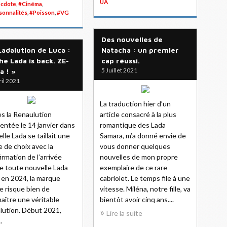
UA
cdote
,
#Cinéma
,
sonnalités
,
#Poisson
,
#VG
Des nouvelles de
Ladalution de Luca :
Natacha : un premier
he Lada is back. ZE-
cap réussi.
5 Juillet 2021
a ! »
ril 2021
La traduction hier d’un
s la Renaulution
article consacré à la plus
entée le 14 janvier dans
romantique des Lada
elle Lada se taillait une
Samara, m’a donné envie de
e de choix avec la
vous donner quelques
irmation de l’arrivée
nouvelles de mon propre
e toute nouvelle Lada
exemplaire de ce rare
 en 2024, la marque
cabriolet. Le temps file à une
e risque bien de
vitesse. Miléna, notre fille, va
aître une véritable
bientôt avoir cinq ans....
lution. Début 2021,
Lire la suite
.