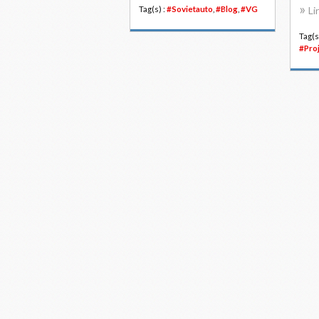
Tag(s) :
#Sovietauto
,
#Blog
,
#VG
Li
Tag(s
#Pro