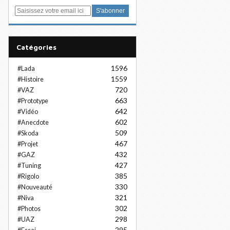
E
m
a
i
Catégories
l
1596
#Lada
1559
#Histoire
720
#VAZ
663
#Prototype
642
#Vidéo
602
#Anecdote
509
#Skoda
467
#Projet
432
#GAZ
427
#Tuning
385
#Rigolo
330
#Nouveauté
321
#Niva
302
#Photos
298
#UAZ
295