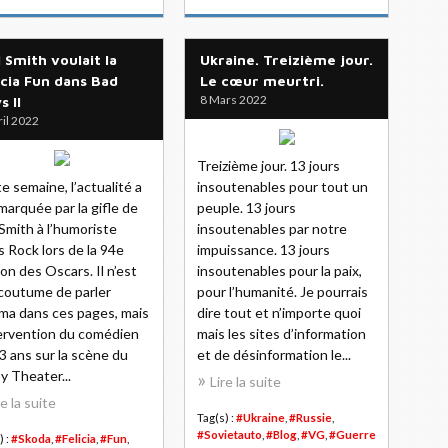
l Smith voulait la
Ukraine. Treizième jour.
icia Fun dans Bad
Le cœur meurtri.
8 Mars 2022
s II
ril 2022
Treizième jour. 13 jours
e semaine, l’actualité a
insoutenables pour tout un
marquée par la gifle de
peuple. 13 jours
 Smith à l’humoriste
insoutenables par notre
s Rock lors de la 94e
impuissance. 13 jours
ion des Oscars. Il n’est
insoutenables pour la paix,
coutume de parler
pour l’humanité. Je pourrais
ma dans ces pages, mais
dire tout et n’importe quoi
tervention du comédien
mais les sites d’information
3 ans sur la scène du
et de désinformation le...
y Theater...
Lire la suite
re la suite
Tag(s) :
#Ukraine
,
#Russie
,
#Sovietauto
,
#Blog
,
#VG
,
#Guerre
) :
#Skoda
,
#Felicia
,
#Fun
,