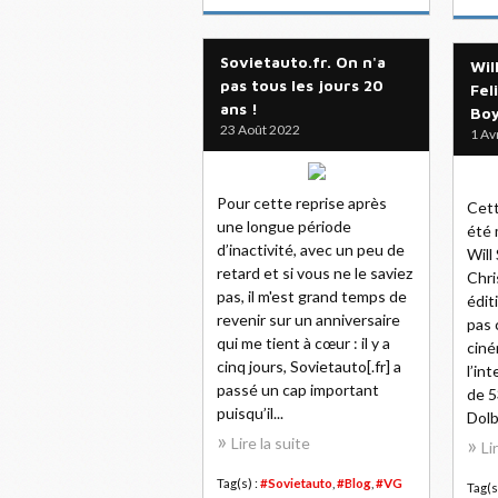
Sovietauto.fr. On n'a
Wil
pas tous les jours 20
Fel
ans !
Boy
23 Août 2022
1 Av
Pour cette reprise après
Cett
une longue période
été 
d’inactivité, avec un peu de
Will
retard et si vous ne le saviez
Chri
pas, il m'est grand temps de
édit
revenir sur un anniversaire
pas 
qui me tient à cœur : il y a
ciné
cinq jours, Sovietauto[.fr] a
l’in
passé un cap important
de 5
puisqu’il...
Dolb
Lire la suite
Li
Tag(s) :
#Sovietauto
,
#Blog
,
#VG
Tag(s