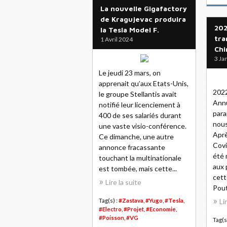
La nouvelle Gigafactory
de Kragujevac produira
202
la Tesla Model F.
tra
1 Avril 2024
Chi
3 Ja
Le jeudi 23 mars, on
apprenait qu’aux Etats-Unis,
2022
le groupe Stellantis avait
Annu
notifié leur licenciement à
para
400 de ses salariés durant
nous
une vaste visio-conférence.
Aprè
Ce dimanche, une autre
Covi
annonce fracassante
été 
touchant la multinationale
aux 
est tombée, mais cette...
cett
Lire la suite
Pout
Tag(s) :
#Zastava
,
#Yugo
,
#Tesla
,
Li
#Electro
,
#Projet
,
#Economie
,
#Poisson
,
#VG
Tag(s