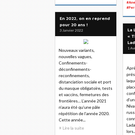
#Ane
#Per
En 2022, on en reprend
pour 20 ans !
La 
3 Janvier 2022
« T
Lad
1 Av
Nouveaux variants,
nouvelles vagues,
Confinements-
Aprè
déconfinements-
prés
reconfinements,
laqu
distanciation sociale et port
plac
du masque obligatoire, tests
conf
et vaccins, fermetures des
d’un
frontières… L’année 2021
Niva
n’aura été qu’une pâle
russ
répétition de l’année 2020.
conn
Cette année...
Lada
Lire la suite
lors..