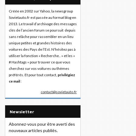
Créée en 2002 sur Yahoo, la newsgroup
Sovietauto.fr est passée au format blog en
2013. Le travail d’archivage des messages
clés de l’ancien forum se poursuit depuis
sans relâche pour rassembler en un lieu
unique petites et grandes histoires des
voitures des Pays de l’Est. N'hésitez pas à
utiliser la fonction « Recherche.. » et les «
# Hashtags » pour trouver ce que vous
cherchez sur vos voitures ou thèmes
préférés. Et pour tout contact,
privilégiez
ce mail
:
contact@sovietauto.fr
Newsletter
Abonnez-vous pour être averti des
nouveaux articles publiés.