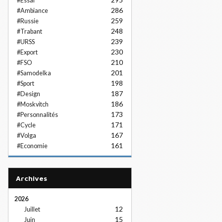
#Essai
286
#Ambiance
259
#Russie
248
#Trabant
239
#URSS
230
#Export
210
#FSO
201
#Samodelka
198
#Sport
187
#Design
186
#Moskvitch
173
#Personnalités
171
#Cycle
167
#Volga
161
#Economie
Archives
2026
12
Juillet
15
Juin