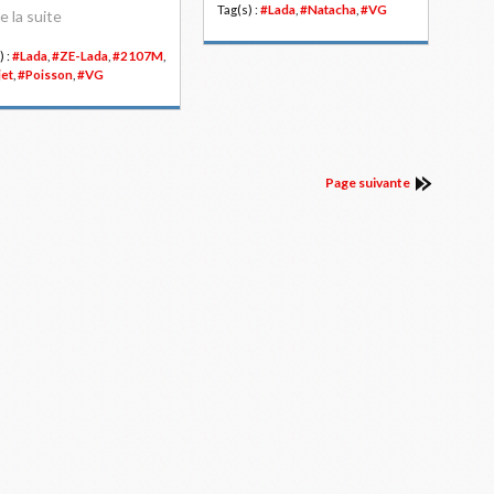
Tag(s) :
#Lada
,
#Natacha
,
#VG
re la suite
) :
#Lada
,
#ZE-Lada
,
#2107M
,
jet
,
#Poisson
,
#VG
Page suivante