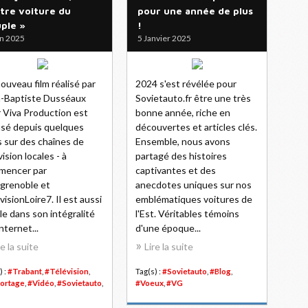
utre voiture du
pour une année de plus
ple »
!
in 2025
5 Janvier 2025
ouveau film réalisé par
2024 s'est révélée pour
-Baptiste Dusséaux
Sovietauto.fr être une très
 Viva Production est
bonne année, riche en
usé depuis quelques
découvertes et articles clés.
s sur des chaînes de
Ensemble, nous avons
vision locales - à
partagé des histoires
mencer par
captivantes et des
grenoble et
anecdotes uniques sur nos
visionLoire7. Il est aussi
emblématiques voitures de
ble dans son intégralité
l'Est. Véritables témoins
nternet...
d'une époque...
re la suite
Lire la suite
) :
#Trabant
,
#Télévision
,
Tag(s) :
#Sovietauto
,
#Blog
,
ortage
,
#Vidéo
,
#Sovietauto
,
#Voeux
,
#VG