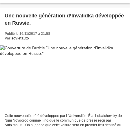
anniversaire de la chute...
Une nouvelle génération d’Invalidka développée
en Russie.
Publié le 16/11/2017 à 21:58
Par
sovietauto
Cette nouveauté a été développée par L’Université d'État Lobatchevsky de
Nijni Novgorod comme l’indique le communiqué de presse reçu par
Auto.mail.ru. On suppose que cette voiture sera en premier lieu destiné aux
personnes à mobilité réduite. A ce jour,...