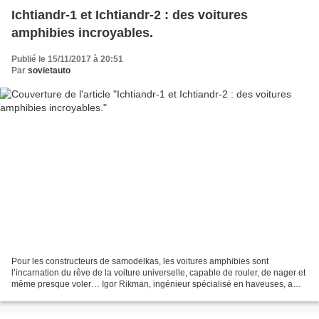
Ichtiandr-1 et Ichtiandr-2 : des voitures
amphibies incroyables.
Publié le 15/11/2017 à 20:51
Par
sovietauto
Pour les constructeurs de samodelkas, les voitures amphibies sont
l’incarnation du rêve de la voiture universelle, capable de rouler, de nager et
même presque voler… Igor Rikman, ingénieur spécialisé en haveuses, a
construit à l’époque de l’URSS un véhicule...