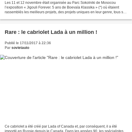
Les 11 et 12 novembre était organisée au Parc Sokolniki de Mosocou
l’exposition « Jigouli Forever. 5 ans de Boevaïa Klassika » (*) où étaient
rassemblés les meilleurs projets, des projets uniques en leur genre, tous sur
base de Jigouli. Auto.mail.ru a...
Rare : le cabriolet Lada à un million !
Publié le 17/11/2017 à 22:36
Par
sovietauto
Ce cabriolet a été créé par Lada of Canada et, par conséquent, il a été
importé en Russie depuis le Canada. Dans les années 90, les spécialistes