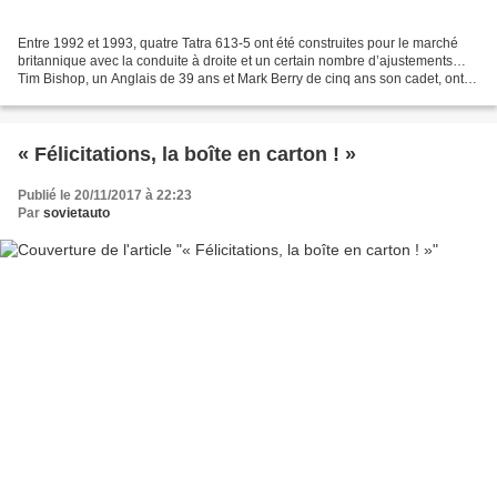
Entre 1992 et 1993, quatre Tatra 613-5 ont été construites pour le marché
britannique avec la conduite à droite et un certain nombre d’ajustements…
Tim Bishop, un Anglais de 39 ans et Mark Berry de cinq ans son cadet, ont
eu l’ambitieux projet de vendre...
« Félicitations, la boîte en carton ! »
Publié le 20/11/2017 à 22:23
Par
sovietauto