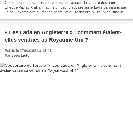
Quelques années après la révolution de velours, le célèbre designer
tchèque Vaclav Kral, a imaginé un cabriolet basé sur la Lada Samara russe.
Le seul exemplaire au monde se trouve au Technicke Muzeum de Brno mais
en mai 2020, il s’est permis une petite...
« Les Lada en Angleterre » : comment étaient-
elles vendues au Royaume-Uni ?
Publié le 27/03/2021 à 15:41
Par
sovietauto