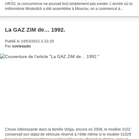
URSS, la concurrence ne pouvait tout simplement pas exister. L’année où la
millionième Moskvitch a été assemblée à Moscou, on a commencé à
construire une usine dans la ville baptisée...
La GAZ ZiM de… 1992.
Publié le 24/03/2021 à 22:29
Par
sovietauto
Chose intéressante dans la famille Volga, encore en 2008, le modèle 3102
conservait son statut de véhicule réservé à l’élite même si le modèle 31029