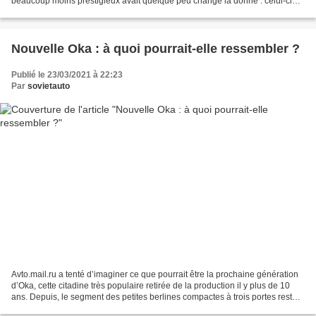
beaucoup moins prestigieux avait quelque peu changé la donne : celui-ci
est à jamais associé au moujik...
Nouvelle Oka : à quoi pourrait-elle ressembler ?
Publié le 23/03/2021 à 22:23
Par
sovietauto
Avto.mail.ru a tenté d’imaginer ce que pourrait être la prochaine génération
d’Oka, cette citadine très populaire retirée de la production il y plus de 10
ans. Depuis, le segment des petites berlines compactes à trois portes reste
inoccupé. Le segment...