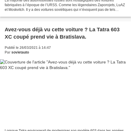
La majorité des automobilistes russes sont nostalgiques des voitures
fabriquées à l’époque de l’URSS. Comme les légendaires Zaporojets, LuAZ
et Moskvitch. Il y a des voitures soviétiques qui n’évoquent pas de tels
sentiments… pour l’instant. Elles sont...
Avez-vous déjà vu cette voiture ? La Tatra 603
XC coupé prend vie à Bratislava.
Publié le 26/03/2021 à 14:47
Par
sovietauto
Lorsque Tatra envisageait de moderniser son modèle 603 dans les années