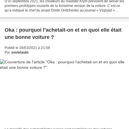
D’ici septembre 2021, les créateurs du roadster Krym prévoient de lancer les
premiers prototypes roulants de la troisième version de la voiture. C’est ce
qu’a indiqué le chef du projet Dmitri Onitchenko au journal « Vzglyad ».
Selon lui, le projet prend...
Oka : pourquoi l’achetait-on et en quoi elle était
une bonne voiture ?
Publié le 26/03/2021 à 21:58
Par
sovietauto