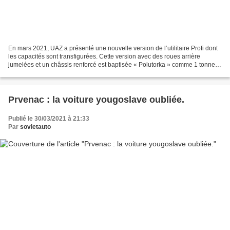
En mars 2021, UAZ a présenté une nouvelle version de l’utilitaire Profi dont
les capacités sont transfigurées. Cette version avec des roues arrière
jumelées et un châssis renforcé est baptisée « Polutorka » comme 1 tonne et
demi. Conformément à ce nom,...
Prvenac : la voiture yougoslave oubliée.
Publié le 30/03/2021 à 21:33
Par
sovietauto