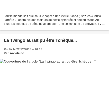
Tout le monde sait que sous le capot d’une vieille Skoda (lisez les « tout à
l’arrière ») on trouve des moteurs de petite cylindrée et peu puissant. Au
plus, les modèles de série développaient une soixantaine de chevaux. Il y a
pourtant des gens qui ne...
La Twingo aurait pu être Tchèque...
Publié le 22/12/2013 à 16:13
Par
sovietauto