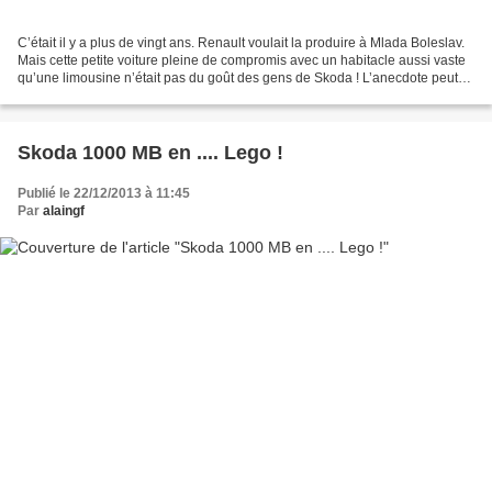
C’était il y a plus de vingt ans. Renault voulait la produire à Mlada Boleslav.
Mais cette petite voiture pleine de compromis avec un habitacle aussi vaste
qu’une limousine n’était pas du goût des gens de Skoda ! L’anecdote peut
paraître incroyable mais,...
Skoda 1000 MB en .... Lego !
Publié le 22/12/2013 à 11:45
Par
alaingf