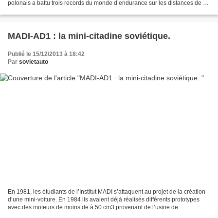
polonais a battu trois records du monde d’endurance sur les distances de 25
mille km, 25 mille miles...
MADI-AD1 : la mini-citadine soviétique.
Publié le 15/12/2013 à 18:42
Par
sovietauto
En 1981, les étudiants de l’Institut MADI s’attaquent au projet de la création
d’une mini-voiture. En 1984 ils avaient déjà réalisés différents prototypes
avec des moteurs de moins de à 50 cm3 provenant de l’usine de
cyclomoteurs RMZ (de Riga), LMZ (de...