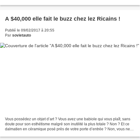
Le vendeur revendique l’originalité...
A $40,000 elle fait le buzz chez lez Ricains !
Publié le 09/02/2017 à 20:55
Par
sovietauto
Vous possédez un objet d’art ? Vous avez une babiole qui vous plaît, sans
doute pour son esthétisme malgré son inutilité la plus totale ? Non ? Et ce
dalmatien en céramique posé près de votre porte d’entrée ? Non, vous ne
voyez toujours pas ? Sauf si...