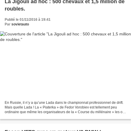
La Jigouli ad hoc : 500 chevaux et 1,5 million de
roubles.
Publié le 01/11/2016 à 19:41
Par
sovietauto
En Russie, il n’y a qu’une Lada dans le championnat professionnel de drift.
Mais quelle Lada ! La « Piaterka » de Fedor Vorobiev est tellement peu
ordinaire que même les organisateurs de la « Course du millénaire » les ont
invités, lui et sa voiture....