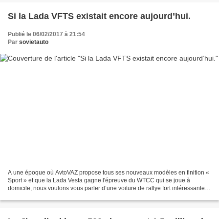
Si la Lada VFTS existait encore aujourd’hui.
Publié le 06/02/2017 à 21:54
Par
sovietauto
A une époque où AvtoVAZ propose tous ses nouveaux modèles en finition «
Sport » et que la Lada Vesta gagne l'épreuve du WTCC qui se joue à
domicile, nous voulons vous parler d’une voiture de rallye fort intéressante.
Mais commençons tout d’abord par un...