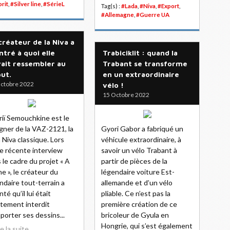
rit
,
#Silver line
,
#SérieL
Tag(s) :
#Lada
,
#Niva
,
#Export
,
#Allemagne
,
#Guerre UA
créateur de la Niva a
tré à quoi elle
Trabiciklit : quand la
ait ressembler au
Trabant se transforme
ut.
en un extraordinaire
ctobre 2022
vélo !
15 Octobre 2022
riï Semouchkine est le
gner de la VAZ-2121, la
Gyori Gabor a fabriqué un
 Niva classique. Lors
véhicule extraordinaire, à
e récente interview
savoir un vélo Trabant à
 le cadre du projet « A
partir de pièces de la
ine », le créateur du
légendaire voiture Est-
ndaire tout-terrain a
allemande et d’un vélo
té qu’il lui était
pliable. Ce n’est pas la
ctement interdit
première création de ce
porter ses dessins...
bricoleur de Gyula en
Hongrie, qui s’est également
re la suite