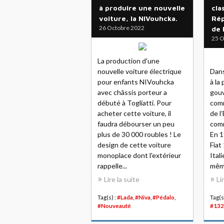
à produire une nouvelle
cla
voiture, la NIVouhcka.
Rép
26 Octobre 2022
de 
25 O
La production d'une
nouvelle voiture électrique
Dans
pour enfants NIVouhcka
à la
avec châssis porteur a
gouv
débuté à Togliatti. Pour
comm
acheter cette voiture, il
de l
faudra débourser un peu
comm
plus de 30 000 roubles ! Le
En 1
design de cette voiture
Fiat
monoplace dont l'extérieur
Ital
rappelle...
même
Lire la suite
Li
Tag(s) :
#Lada
,
#Niva
,
#Pédalo
,
Tag(s
#Nouveauté
#132