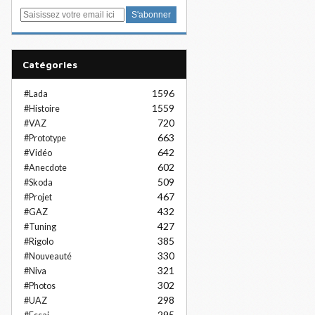
E
m
a
i
Catégories
l
1596
#Lada
1559
#Histoire
720
#VAZ
663
#Prototype
642
#Vidéo
602
#Anecdote
509
#Skoda
467
#Projet
432
#GAZ
427
#Tuning
385
#Rigolo
330
#Nouveauté
321
#Niva
302
#Photos
298
#UAZ
295