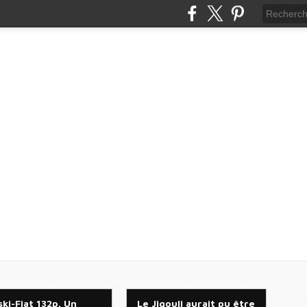
ski-Fiat 132p. Un
Le Jigouli aurait pu être