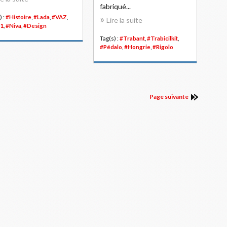
fabriqué...
) :
#Histoire
,
#Lada
,
#VAZ
,
Lire la suite
1
,
#Niva
,
#Design
Tag(s) :
#Trabant
,
#Trabicilkit
,
#Pédalo
,
#Hongrie
,
#Rigolo
Page suivante