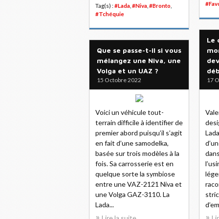
#Favo
Tag(s) :
#Lada
,
#Niva
,
#Bronto
,
#Tchéquie
Le 
Que se passe-t-il si vous
mon
mélangez une Niva, une
dev
Volga et un UAZ ?
déb
15 Octobre 2022
17 O
Voici un véhicule tout-
Vale
terrain difficile à identifier de
desi
premier abord puisqu’il s’agit
Lada
en fait d’une samodelka,
d’un
basée sur trois modèles à la
dans
fois. Sa carrosserie est en
l’us
quelque sorte la symbiose
lége
entre une VAZ-2121 Niva et
racon
une Volga GAZ-3110. La
stri
Lada...
d’em
Lire la suite
Li