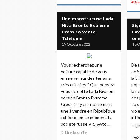
#Dra
Une monstrueuse Lada
Niva Bronto Extreme
Sig
Cross en vente
Fav
Tchéquie.
une
19 Octobre 2022
18 O
Vous recherchez une
De t
voiture capable de vous
de S
emmener sur des terrains
la Si
très difficiles ? Que pensez-
popu
vous de cette Lada Niva en
la p
version Bronto Extreme
des 
Cross ? Il y en a justement
du s
une à vendre en République
viol
tchèque en ce moment. La
inté
société russe VIS-Avto,...
Li
Lire la suite
Tag(s