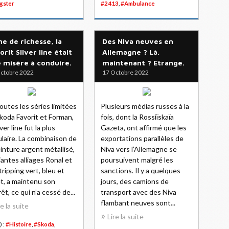
gster
#2413
,
#Ambulance
ne de richesse, la
Des Niva neuves en
orit Silver line était
Allemagne ? Là,
 misère à conduire.
maintenant ? Etrange.
ctobre 2022
17 Octobre 2022
outes les séries limitées
Plusieurs médias russes à la
koda Favorit et Forman,
fois, dont la Rossiïskaïa
lver line fut la plus
Gazeta, ont affirmé que les
laire. La combinaison de
exportations parallèles de
einture argent métallisé,
Niva vers l’Allemagne se
jantes alliages Ronal et
poursuivent malgré les
tripping vert, bleu et
sanctions. Il y a quelques
et, a maintenu son
jours, des camions de
rêt, ce qui n’a cessé de...
transport avec des Niva
flambant neuves sont...
re la suite
Lire la suite
) :
#Histoire
,
#Skoda
,