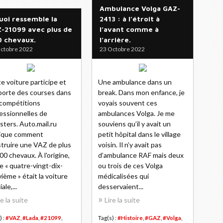
Ambulance Volga GAZ-
uoi ressemble la
2413 : à l’étroit à
-21099 avec plus de
l’avant comme à
 chevaux.
l’arrière.
ctobre 2022
23 Octobre 2022
e voiture participe et
Une ambulance dans un
orte des courses dans
break. Dans mon enfance, je
compétitions
voyais souvent ces
essionnelles de
ambulances Volga. Je me
sters. Auto.mail.ru
souviens qu’il y avait un
lique comment
petit hôpital dans le village
truire une VAZ de plus
voisin. Il n’y avait pas
00 chevaux. À l'origine,
d’ambulance RAF mais deux
e « quatre-vingt-dix-
ou trois de ces Volga
ième » était la voiture
médicalisées qui
iale,...
desservaient...
re la suite
Lire la suite
) :
#VAZ
,
#Lada
,
#21099
,
Tag(s) :
#Histoire
,
#GAZ
,
#Volga
,