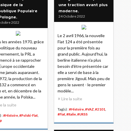
ssique de la
une traction avant plus
ublique Populaire
moderne.
24 Octobre 2022
Pologne.
ctobre 2022
Le 2 avril 1966, la nouvelle
 les années 1970, grâce
Fiat 124 a été présentée
 politique du nouveau
pour la première fois au
ernement, la PRL a
grand public. Aujourd'hui, la
encé à se rapprocher
berline italienne n'a plus
’Europe occidentale
besoin d'être présentée car
e jamais auparavant.
elle a servi de base à la
972, la production de la
première Jigouli. Mais peu de
 132 a commencé en
gens le savent - le premier
ie et, en décembre de la
modèle...
 année, la Polska...
Lire la suite
re la suite
Tag(s) :
#Histoire
,
#VAZ
,
#2101
,
#Fiat
,
#Italie
,
#URSS
) :
#Histoire
,
#Polski-Fiat
,
p