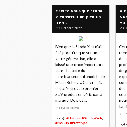
Saviez-vous que Skoda
A q
a construit un pick-up
VAZ
Yeti ?
500
23 Octobre 2022
23 O
Bien que la Skoda Yeti n’ait
Cett
été produite que sur une
remp
seule génération, elle a
des 
laissé une trace importante
prof
dans l’histoire du
drag
constructeur automobile de
exp
Mlada Boleslav. Car en fait,
cons
cette Yeti est le premier
de 5
SUV produit en série par la
cett
marque. De plus,...
neuv
famil
Lire la suite
Li
Tag(s) :
#Histoire
,
#Skoda
,
#Yeti
,
#Pick-up
,
#Prototype
Tag(s