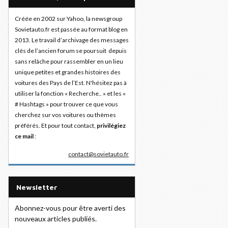
Créée en 2002 sur Yahoo, la newsgroup
Sovietauto.fr est passée au format blog en
2013. Le travail d’archivage des messages
clés de l’ancien forum se poursuit depuis
sans relâche pour rassembler en un lieu
unique petites et grandes histoires des
voitures des Pays de l’Est. N'hésitez pas à
utiliser la fonction « Recherche.. » et les «
# Hashtags » pour trouver ce que vous
cherchez sur vos voitures ou thèmes
préférés. Et pour tout contact,
privilégiez
ce mail
:
contact@sovietauto.fr
Newsletter
Abonnez-vous pour être averti des
nouveaux articles publiés.