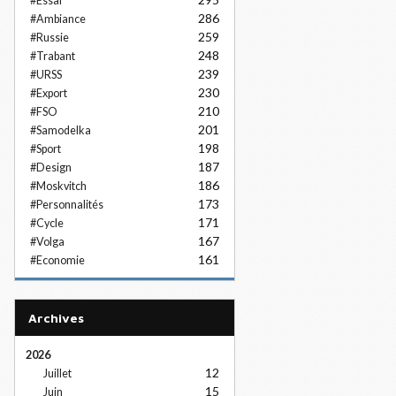
#Essai
286
#Ambiance
259
#Russie
248
#Trabant
239
#URSS
230
#Export
210
#FSO
201
#Samodelka
198
#Sport
187
#Design
186
#Moskvitch
173
#Personnalités
171
#Cycle
167
#Volga
161
#Economie
Archives
2026
12
Juillet
15
Juin