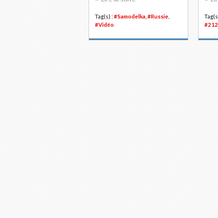
Tag(s) :
#Samodelka
,
#Russie
,
Tag(s
#Vidéo
#212