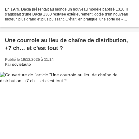
En 1979, Dacia présentait au monde un nouveau modèle baptisé 1310. Il
s’agissait d’une Dacia 1300 restylée extérieurement, dotée d’un nouveau
moteur, plus grand et plus puissant. C’était, en pratique, une sorte de «
facelift » de l’époque, accompagné...
Une courroie au lieu de chaîne de distribution,
+7 ch… et c’est tout ?
Publié le 19/12/2025 à 11:14
Par
sovietauto