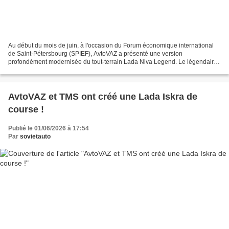
Au début du mois de juin, à l'occasion du Forum économique international
de Saint-Pétersbourg (SPIEF), AvtoVAZ a présenté une version
profondément modernisée du tout-terrain Lada Niva Legend. Le légendaire
tout-terrain reçoit notamment un tout nouveau...
AvtoVAZ et TMS ont créé une Lada Iskra de
course !
Publié le 01/06/2026 à 17:54
Par
sovietauto