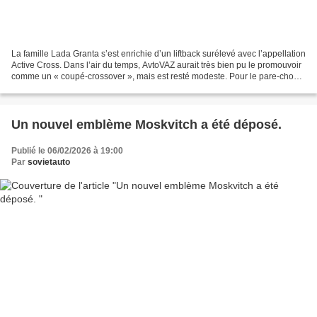
La famille Lada Granta s’est enrichie d’un liftback surélevé avec l’appellation
Active Cross. Dans l’air du temps, AvtoVAZ aurait très bien pu le promouvoir
comme un « coupé-crossover », mais est resté modeste. Pour le pare-chocs
arrière, Il a fallu investir...
Un nouvel emblème Moskvitch a été déposé.
Publié le 06/02/2026 à 19:00
Par
sovietauto