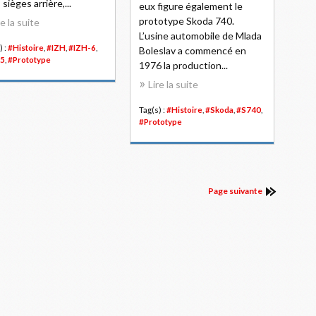
 sièges arrière,...
eux figure également le
prototype Skoda 740.
re la suite
L’usine automobile de Mlada
) :
#Histoire
,
#IZH
,
#IZH-6
,
Boleslav a commencé en
5
,
#Prototype
1976 la production...
Lire la suite
Tag(s) :
#Histoire
,
#Skoda
,
#S740
,
#Prototype
Page suivante