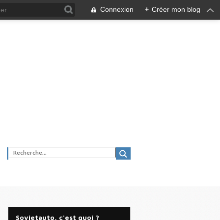
Connexion
+
Créer mon blog
Sovietauto, c'est quoi ?