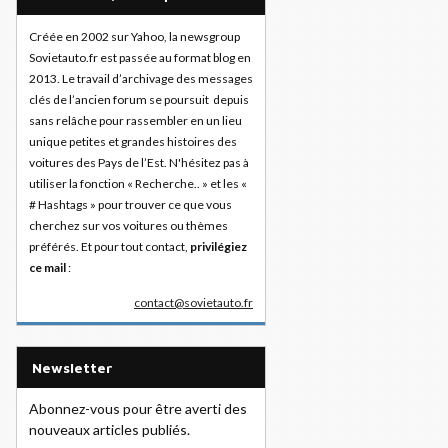
Créée en 2002 sur Yahoo, la newsgroup
Sovietauto.fr est passée au format blog en
2013. Le travail d’archivage des messages
clés de l’ancien forum se poursuit depuis
sans relâche pour rassembler en un lieu
unique petites et grandes histoires des
voitures des Pays de l’Est. N'hésitez pas à
utiliser la fonction « Recherche.. » et les «
# Hashtags » pour trouver ce que vous
cherchez sur vos voitures ou thèmes
préférés. Et pour tout contact,
privilégiez
ce mail
:
contact@sovietauto.fr
Newsletter
Abonnez-vous pour être averti des
nouveaux articles publiés.