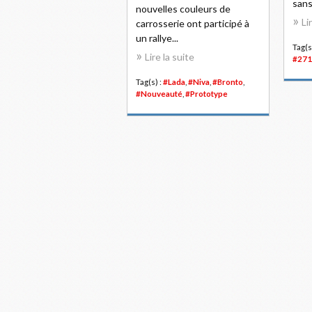
sans
nouvelles couleurs de
Li
carrosserie ont participé à
un rallye...
Tag(s
Lire la suite
#271
Tag(s) :
#Lada
,
#Niva
,
#Bronto
,
#Nouveauté
,
#Prototype