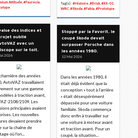
mium Attitude
,
#Faurecia
,
Tag(s) :
#Histoire
,
#Brisk
,
#RS-01
totype
WRC
,
#Skoda
,
#Fabia
,
#Prototype
valse des indices et
Stoppé par la Favorit, le
projet oublié
coupé Skoda devait
vtoVAZ avec un
surpasser Porsche dans
iscope sur le toit.
les années 1980.
ai 2026
12 Mai 2026
 charnière des années
Dans les années 1980, il
, AvtoVAZ travaillaient
était déjà évident que la
ivement sur une gamme
conception « tout à l’arrière
odèles à traction avant,
» était désespérément
VAZ-2108/2109. Les
dépassée pour une voiture
sions principales avaient
familiale. Skoda commença
prises. Les nouvelles
donc enfin à travailler sur
ures devaient prendre
une voiture à moteur avant
e sur la chaîne de
et traction avant. Pour un
age où l’on...
coupé, la situation...