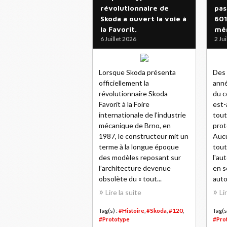
révolutionnaire de
pas
Skoda a ouvert la voie à
601
la Favorit.
mê
6 Juillet 2026
2 Ju
Lorsque Skoda présenta
Des
officiellement la
anné
révolutionnaire Skoda
du c
Favorit à la Foire
est-
internationale de l'industrie
tout
mécanique de Brno, en
prot
1987, le constructeur mit un
Aucu
terme à la longue époque
tout
des modèles reposant sur
l'au
l’architecture devenue
en s
obsolète du « tout...
auto
Lire la suite
Li
Tag(s) :
#Histoire
,
#Skoda
,
#120
,
Tag(s
#Prototype
#Pro