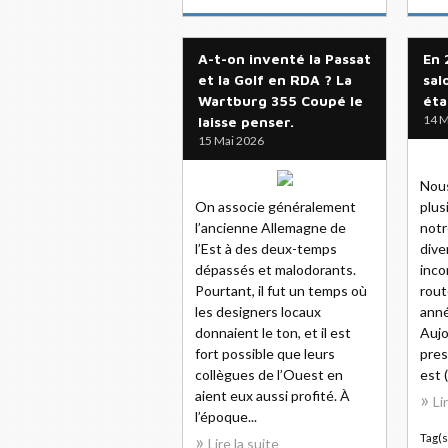
A-t-on inventé la Passat
En 
et la Golf en RDA ? La
sal
Wartburg 355 Coupé le
éta
14 M
laisse penser.
15 Mai 2026
Nous
On associe généralement
plus
l’ancienne Allemagne de
notr
l’Est à des deux-temps
dive
dépassés et malodorants.
inco
Pourtant, il fut un temps où
rout
les designers locaux
anné
donnaient le ton, et il est
Aujo
fort possible que leurs
pres
collègues de l’Ouest en
est (
aient eux aussi profité. À
Li
l’époque...
Tag(s
Lire la suite