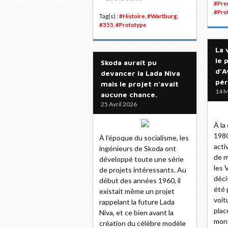
#Pre
#Pro
Tag(s) :
#Histoire
,
#Wartburg
,
#355
,
#Prototype
La 
le 
Skoda aurait pu
d’A
devancer la Lada Niva
pér
mais le projet n’avait
14 M
aucune chance.
25 Avril 2026
À la
1980
À l’époque du socialisme, les
act
ingénieurs de Skoda ont
de m
développé toute une série
les 
de projets intéressants. Au
déci
début des années 1960, il
été 
existait même un projet
voit
rappelant la future Lada
plac
Niva, et ce bien avant la
mont
création du célèbre modèle