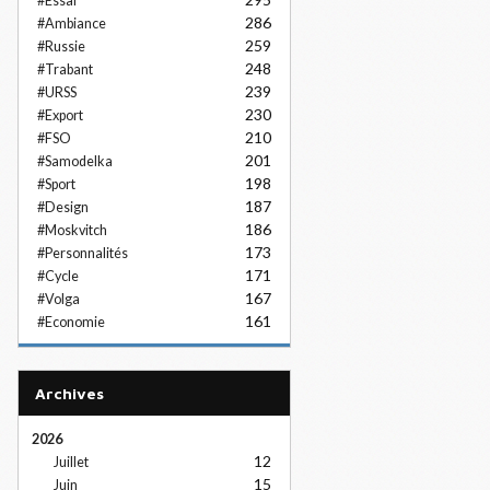
#Essai
286
#Ambiance
259
#Russie
248
#Trabant
239
#URSS
230
#Export
210
#FSO
201
#Samodelka
198
#Sport
187
#Design
186
#Moskvitch
173
#Personnalités
171
#Cycle
167
#Volga
161
#Economie
Archives
2026
12
Juillet
15
Juin