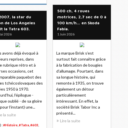
500 ch, 4 roues
2007, la star du
motrices, 2,7 sec de 0 à
on de Los Angeles
100 km/h… en Skoda
it la Tatra 603.
Fabia.
ai 2026
1 Juin 2026
 avons déjà évoqué à
La marque Brisk s’est
ieurs reprises, dans
surtout fait connaître grâce
e rubrique rétro et à
à la fabrication de bougies
rses occasions, cet
d’allumage. Pourtant, dans
mparable paquebot des
sa longue histoire, qui
es tchécoslovaques des
remonte à 1935, on trouve
es 1950 à 1970.
également un détour
urd’hui, l’épilogue -
particulièrement
que oublié - de sa gloire
intéressant. En effet, la
pour l’instant) une...
société Brisk Tabor Inc a
présenté...
re la suite
Lire la suite
) :
#Histoire
,
#Tatra
,
#603
,