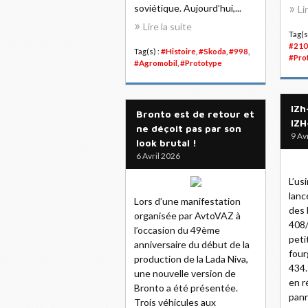
soviétique. Aujourd’hui,...
Li
Lire la suite
Tag(s
#210
Tag(s) :
#Histoire
,
#Skoda
,
#998
,
#Pro
#Agromobil
,
#Prototype
IZh
Bronto est de retour et
IZH
ne déçoit pas par son
9 Av
look brutal !
6 Avril 2026
L’us
lanc
Lors d’une manifestation
des 
organisée par AvtoVAZ à
408/
l’occasion du 49ème
peti
anniversaire du début de la
four
production de la Lada Niva,
434.
une nouvelle version de
en r
Bronto a été présentée.
pann
Trois véhicules aux