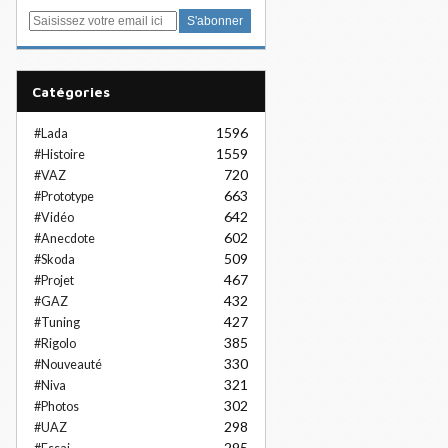
E
m
a
i
Catégories
l
1596
#Lada
1559
#Histoire
720
#VAZ
663
#Prototype
642
#Vidéo
602
#Anecdote
509
#Skoda
467
#Projet
432
#GAZ
427
#Tuning
385
#Rigolo
330
#Nouveauté
321
#Niva
302
#Photos
298
#UAZ
295