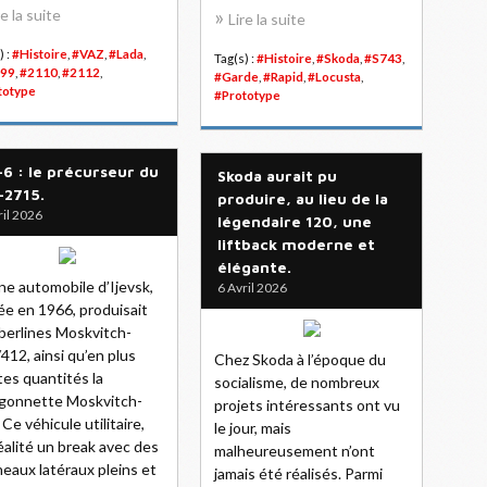
re la suite
Lire la suite
) :
#Histoire
,
#VAZ
,
#Lada
,
Tag(s) :
#Histoire
,
#Skoda
,
#S743
,
99
,
#2110
,
#2112
,
#Garde
,
#Rapid
,
#Locusta
,
totype
#Prototype
-6 : le précurseur du
Skoda aurait pu
-2715.
produire, au lieu de la
ril 2026
légendaire 120, une
liftback moderne et
élégante.
ine automobile d’Ijevsk,
6 Avril 2026
ée en 1966, produisait
berlines Moskvitch-
412, ainsi qu’en plus
Chez Skoda à l’époque du
tes quantités la
socialisme, de nombreux
gonnette Moskvitch-
projets intéressants ont vu
 Ce véhicule utilitaire,
le jour, mais
éalité un break avec des
malheureusement n’ont
eaux latéraux pleins et
jamais été réalisés. Parmi