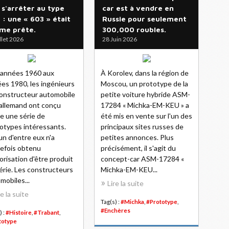
 s'arrêter au type
car est à vendre en
 : une « 603 » était
Russie pour seulement
me prête.
300,000 roubles.
illet 2026
28 Juin 2026
 années 1960 aux
À Korolev, dans la région de
es 1980, les ingénieurs
Moscou, un prototype de la
onstructeur automobile
petite voiture hybride ASM-
allemand ont conçu
17284 « Michka-EM-KEU » a
e une série de
été mis en vente sur l'un des
otypes intéressants.
principaux sites russes de
n d'entre eux n'a
petites annonces. Plus
efois obtenu
précisément, il s'agit du
torisation d'être produit
concept-car ASM-17284 «
érie. Les constructeurs
Michka-EM-KEU...
mobiles...
Lire la suite
re la suite
Tag(s) :
#Michka
,
#Prototype
,
#Enchères
) :
#Histoire
,
#Trabant
,
totype