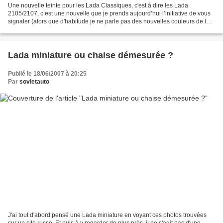
Une nouvelle teinte pour les Lada Classiques, c'est à dire les Lada
2105/2107, c’est une nouvelle que je prends aujourd’hui l’initiative de vous
signaler (alors que d'habitude je ne parle pas des nouvelles couleurs de la
gamme !). En effet, AvtoVAZ décide...
Lada miniature ou chaise démesurée ?
Publié le 18/06/2007 à 20:25
Par
sovietauto
J'ai tout d'abord pensé une Lada miniature en voyant ces photos trouvées
sur un site russe. Et puis à y regarder de plus près, il ne s'agit pas d'une