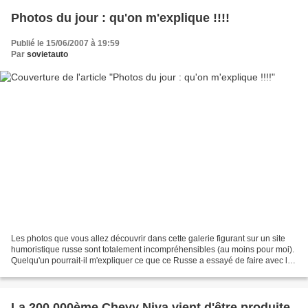
Photos du jour : qu'on m'explique !!!!
Publié le 15/06/2007 à 19:59
Par
sovietauto
Les photos que vous allez découvrir dans cette galerie figurant sur un site
humoristique russe sont totalement incompréhensibles (au moins pour moi).
Quelqu'un pourrait-il m'expliquer ce que ce Russe a essayé de faire avec la
peinture de sa Lada Samara...
La 200,000ème Chevy Niva vient d'être produite.