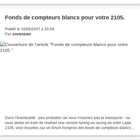
les pages intérieures n'ont...
Fonds de compteurs blancs pour votre 2105.
Publié le 16/06/2007 à 20:04
Par
sovietauto
Dans l'éventualité - peu probable car vous n'oseriez pas la massacrer - où
vous seriez en train de réaliser une version tuning ou racing de votre Lada
2105, voici trouvées sur un forum hongrois des fonds de compteurs blancs.
A découvrir ci-dessous ! Bon...