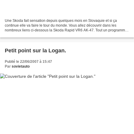
Une Skoda fait sensation depuis quelques mois en Slovaquie et si ça
continue elle va faire le tour du monde. Vous allez découvrir dans les
nombreux liens ci-dessous la Skoda Rapid VR6 AK-47. Tout un programme
pour une projet tuning parfaitement réalisé...
Petit point sur la Logan.
Publié le 22/06/2007 à 15:47
Par
sovietauto