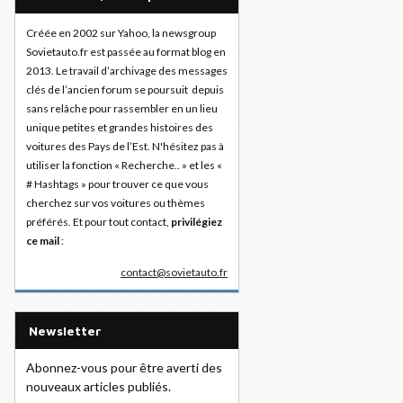
Créée en 2002 sur Yahoo, la newsgroup
Sovietauto.fr est passée au format blog en
2013. Le travail d’archivage des messages
clés de l’ancien forum se poursuit depuis
sans relâche pour rassembler en un lieu
unique petites et grandes histoires des
voitures des Pays de l’Est. N'hésitez pas à
utiliser la fonction « Recherche.. » et les «
# Hashtags » pour trouver ce que vous
cherchez sur vos voitures ou thèmes
préférés. Et pour tout contact,
privilégiez
ce mail
:
contact@sovietauto.fr
Newsletter
Abonnez-vous pour être averti des
nouveaux articles publiés.