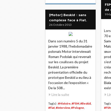
FSM
de 
9 Ma
[Motor] Beskid : sans
complexe face à Fiat.
26 Octobre 2013
Lors
70 e
Dans son numéro 5 du 31
Sam
janvier 1988, l’hebdomadaire
Malo
polonais Motor interviewait
œuvr
Roman Podolak qui revenait
prod
sur les coulisses du projet
s’es
Beskid. La première
créa
présentation officielle du
rech
prototype Beskid a eu lieu à
déve
l’occasion de l’exposition «
Bial
De la 508...
exis
Lire la suite
Li
Tag(s) :
#Histoire
,
#FSM
,
#Beskid
,
Tag(s
#Fiat
,
#Interview
,
#Pologne
,
#FS