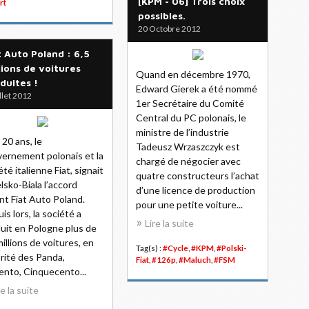
[KPM - 06] Trois choix
rt
possibles.
20 Octobre 2012
t Auto Poland : 6,5
lions de voitures
Quand en décembre 1970,
duites !
Edward Gierek a été nommé
illet 2012
1er Secrétaire du Comité
Central du PC polonais, le
ministre de l’industrie
a 20 ans, le
Tadeusz Wrzaszczyk est
ernement polonais et la
chargé de négocier avec
été italienne Fiat, signait
quatre constructeurs l’achat
elsko-Biala l’accord
d’une licence de production
nt Fiat Auto Poland.
pour une petite voiture...
is lors, la société a
Lire la suite
uit en Pologne plus de
millions de voitures, en
Tag(s) :
#Cycle
,
#KPM
,
#Polski-
rité des Panda,
Fiat
,
#126p
,
#Maluch
,
#FSM
ento, Cinquecento...
re la suite