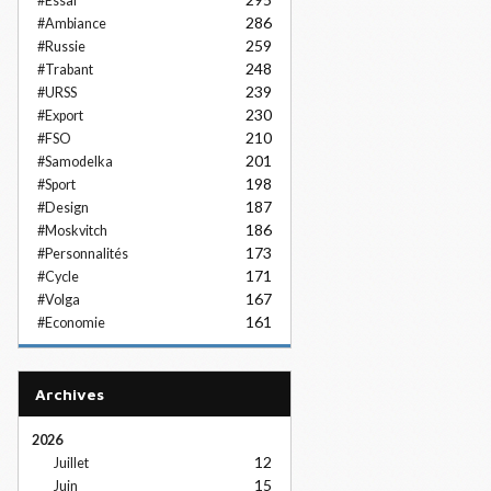
#Essai
286
#Ambiance
259
#Russie
248
#Trabant
239
#URSS
230
#Export
210
#FSO
201
#Samodelka
198
#Sport
187
#Design
186
#Moskvitch
173
#Personnalités
171
#Cycle
167
#Volga
161
#Economie
Archives
2026
12
Juillet
15
Juin