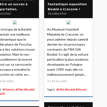
être un succès à
Fantastique exposition
xportation.
Beskid à Cracovie !
vril 2023
18 Juillet 2016
rototype de la Beskid
Au Muzeum Inzynierii
entait une meilleure
Miejskiej de Cracovie, on
dynamique que le
peut admirer depuis samedi
le phare de Porsche,
dernier les six prototypes
e à des solutions issues
survivants de FSM 106
'aviation. Mais le non-
Beskid. Il s’agit de la voiture
uvellement du brevet
particulière la plus moderne,
sé sur sa carrosserie
développée en Pologne
coque a entraîné la
avant 1989, mais elle n’a
uction en série, en...
malheureusement jamais...
re la suite
Lire la suite
) :
#Histoire
,
#FSM
,
#Beskid
,
Tag(s) :
#FSM
,
#Beskid
,
#Musée
ault