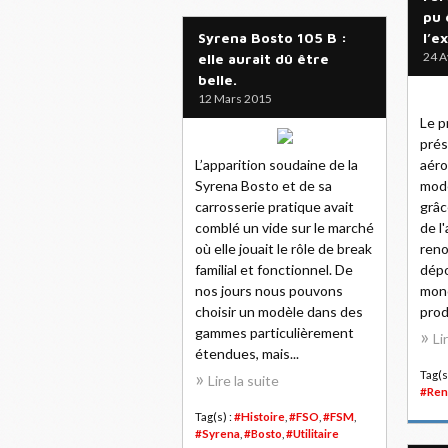
pu 
Syrena Bosto 105 B :
l’e
24 A
elle aurait dû être
belle.
12 Mars 2015
Le p
prés
L’apparition soudaine de la
aéro
Syrena Bosto et de sa
modè
carrosserie pratique avait
grâc
comblé un vide sur le marché
de l
où elle jouait le rôle de break
reno
familial et fonctionnel. De
dépo
nos jours nous pouvons
mono
choisir un modèle dans des
prod
gammes particulièrement
Li
étendues, mais...
Tag(s
Lire la suite
#Ren
Tag(s) :
#Histoire
,
#FSO
,
#FSM
,
#Syrena
,
#Bosto
,
#Utilitaire