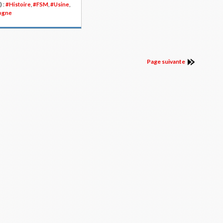
) :
#Histoire
,
#FSM
,
#Usine
,
ogne
Page suivante