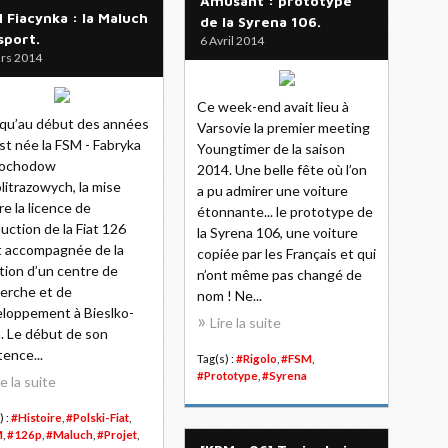
Amusant : prototype
 Fiacynka : la Maluch
de la Syrena 106.
sport.
6 Avril 2014
rs 2014
Ce week-end avait lieu à
qu’au début des années
Varsovie la premier meeting
st née la FSM - Fabryka
Youngtimer de la saison
ochodow
2014. Une belle fête où l’on
litrazowych, la mise
a pu admirer une voiture
e la licence de
étonnante... le prototype de
uction de la Fiat 126
la Syrena 106, une voiture
t accompagnée de la
copiée par les Français et qui
tion d’un centre de
n’ont même pas changé de
erche et de
nom ! Ne...
loppement à Bieslko-
Lire la suite
a. Le début de son
tence...
Tag(s) :
#Rigolo
,
#FSM
,
#Prototype
,
#Syrena
re la suite
) :
#Histoire
,
#Polski-Fiat
,
M
,
#126p
,
#Maluch
,
#Projet
,