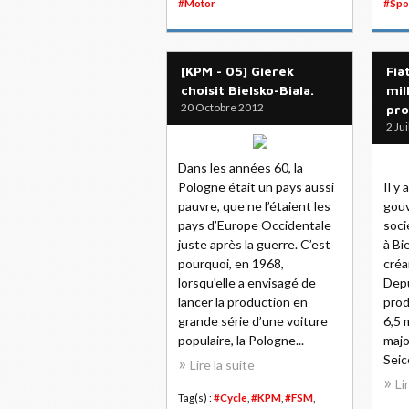
#Motor
#Spo
[KPM - 05] Gierek
Fia
choisit Bielsko-Biala.
mil
20 Octobre 2012
pro
2 Ju
Dans les années 60, la
Pologne était un pays aussi
Il y 
pauvre, que ne l’étaient les
gouv
pays d’Europe Occidentale
soci
juste après la guerre. C’est
à Bi
pourquoi, en 1968,
créa
lorsqu'elle a envisagé de
Depu
lancer la production en
prod
grande série d’une voiture
6,5 
populaire, la Pologne...
majo
Seic
Lire la suite
Li
Tag(s) :
#Cycle
,
#KPM
,
#FSM
,