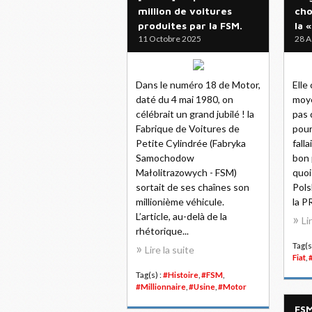
million de voitures
cho
produites par la FSM.
la 
11 Octobre 2025
28 A
Dans le numéro 18 de Motor,
Elle
daté du 4 mai 1980, on
moye
célébrait un grand jubilé ! la
pas 
Fabrique de Voitures de
pour
Petite Cylindrée (Fabryka
fall
Samochodow
bon 
Małolitrazowych - FSM)
quoi
sortait de ses chaînes son
Pols
millionième véhicule.
la PR
L’article, au-delà de la
Li
rhétorique...
Tag(s
Lire la suite
Fiat
,
Tag(s) :
#Histoire
,
#FSM
,
#Millionnaire
,
#Usine
,
#Motor
FSM