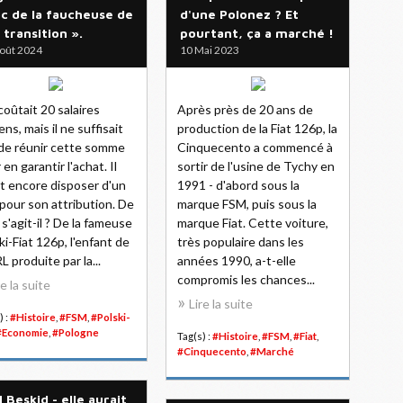
c de la faucheuse de
d'une Polonez ? Et
« transition ».
pourtant, ça a marché !
oût 2024
10 Mai 2023
 coûtait 20 salaires
Après près de 20 ans de
ns, mais il ne suffisait
production de la Fiat 126p, la
de réunir cette somme
Cinquecento a commencé à
 en garantir l'achat. Il
sortir de l'usine de Tychy en
ait encore disposer d'un
1991 - d'abord sous la
pour son attribution. De
marque FSM, puis sous la
 s'agit-il ? De la fameuse
marque Fiat. Cette voiture,
ki-Fiat 126p, l'enfant de
très populaire dans les
L produite par la...
années 1990, a-t-elle
compromis les chances...
re la suite
Lire la suite
) :
#Histoire
,
#FSM
,
#Polski-
#Economie
,
#Pologne
Tag(s) :
#Histoire
,
#FSM
,
#Fiat
,
#Cinquecento
,
#Marché
 Beskid - elle aurait