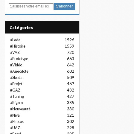
E
m
a
i
Catégories
l
1596
#Lada
1559
#Histoire
720
#VAZ
663
#Prototype
642
#Vidéo
602
#Anecdote
509
#Skoda
467
#Projet
432
#GAZ
427
#Tuning
385
#Rigolo
330
#Nouveauté
321
#Niva
302
#Photos
298
#UAZ
295