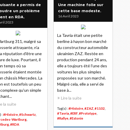
uisante a permis de
Une machine folle sur
oudre un problème
cette base modeste.
16 Avril 2023
ent en RDA.
vril 2023
La Tavria était une petite
artburg 311, malgré sa
berline à hayon bon marché
osserie attrayante, n'a
du constructeur automobile
la réputation d'être une
ukrainien ZAZ. Restée en
ure de luxe. Pourtant, il
production pendant 24 ans,
un temps où sa
elle a toujours été l'une des
osserie étaient montée
voitures les plus simples
un châssis Mercedes. La
proposées sur son marché.
on est toutefois un peu
Malgré cela, elle a servi de
 complexe qu'un simple
base à...
hant...
Lire la suite
re la suite
Tag(s) :
#Histoire
,
#ZAZ
,
#1102
,
#Tavria
,
#ERF
,
#Prototype
,
) :
#Histoire
,
#Schwartz
,
#Rallye
,
#Estonie
cedes-Wartburg
,
tburg
,
#RDA