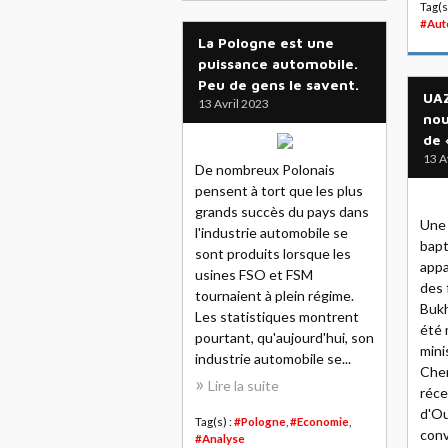
Tag(s
#Aut
La Pologne est une
puissance automobile.
Peu de gens le savent.
UAZ
13 Avril 2023
nou
de 
13 A
De nombreux Polonais
pensent à tort que les plus
grands succès du pays dans
Une 
l'industrie automobile se
bapt
sont produits lorsque les
appa
usines FSO et FSM
des 
tournaient à plein régime.
Bukh
Les statistiques montrent
été 
pourtant, qu'aujourd'hui, son
mini
industrie automobile se...
Cher
Lire la suite
réce
d'Ou
Tag(s) :
#Pologne
,
#Economie
,
conv
#Analyse