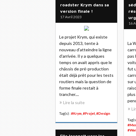
roadster Krym dans sa
séd
version finale !
rés
17 Avril 2023
urg
16 A
Le projet Krym, qui existe
depuis 2013, tente à
La W
nouveau d'atteindre la ligne
carr
d'arrivée. Il y a quelques
pas 
temps on avait appris que le
voit
châssis de pré-production
fut 
était déjà prêt pour les tests
carr
routiers mais la question de
sur 
forme finale restait à
rais
trancher....
plus
penc
Lire la suite
Li
Tag(s) :
#Krym
,
#Projet
,
#Design
Tag(s
#Mer
#War
Elle lorgnait vers les