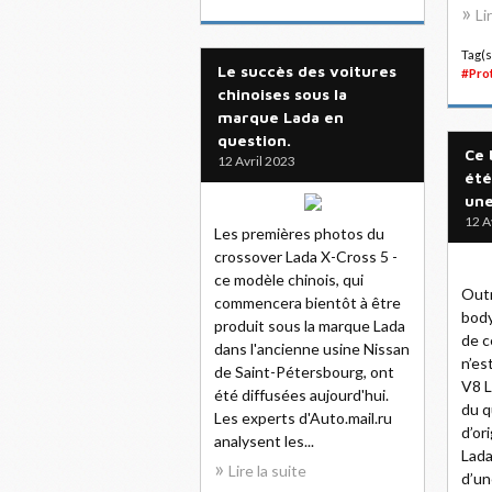
Li
Tag(s
Le succès des voitures
#Pro
chinoises sous la
marque Lada en
question.
Ce 
12 Avril 2023
été
une
12 A
Les premières photos du
crossover Lada X-Cross 5 -
ce modèle chinois, qui
Outr
commencera bientôt à être
body
produit sous la marque Lada
de c
dans l'ancienne usine Nissan
n’es
de Saint-Pétersbourg, ont
V8 
été diffusées aujourd'hui.
du q
Les experts d'Auto.mail.ru
d’or
analysent les...
Lada
Lire la suite
d’un