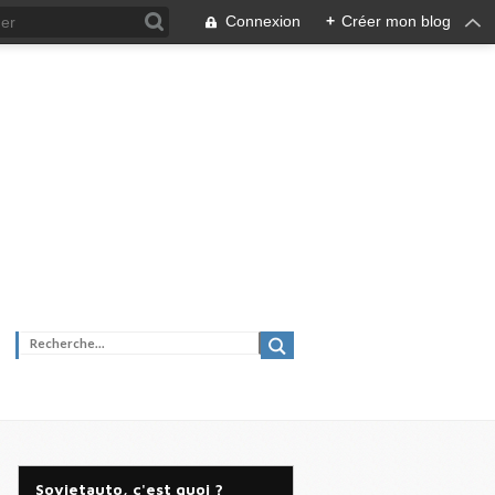
Connexion
+
Créer mon blog
Sovietauto, c'est quoi ?