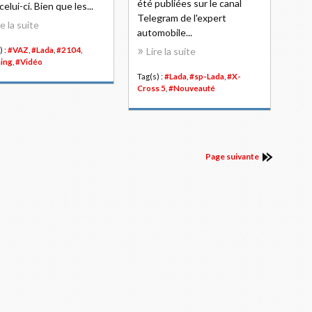
été publiées sur le canal
elui-ci. Bien que les...
Telegram de l'expert
re la suite
automobile...
) :
#VAZ
,
#Lada
,
#2104
,
Lire la suite
ing
,
#Vidéo
Tag(s) :
#Lada
,
#sp-Lada
,
#X-
Cross 5
,
#Nouveauté
Page suivante