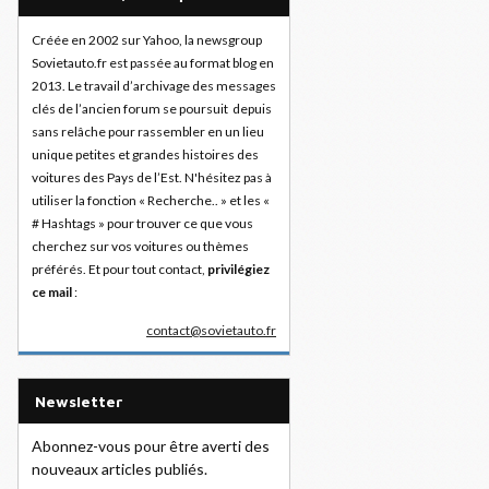
Créée en 2002 sur Yahoo, la newsgroup
Sovietauto.fr est passée au format blog en
2013. Le travail d’archivage des messages
clés de l’ancien forum se poursuit depuis
sans relâche pour rassembler en un lieu
unique petites et grandes histoires des
voitures des Pays de l’Est. N'hésitez pas à
utiliser la fonction « Recherche.. » et les «
# Hashtags » pour trouver ce que vous
cherchez sur vos voitures ou thèmes
préférés. Et pour tout contact,
privilégiez
ce mail
:
contact@sovietauto.fr
Newsletter
Abonnez-vous pour être averti des
nouveaux articles publiés.