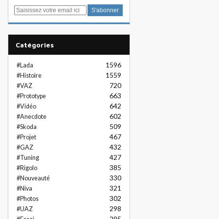
E
m
a
i
Catégories
l
1596
#Lada
1559
#Histoire
720
#VAZ
663
#Prototype
642
#Vidéo
602
#Anecdote
509
#Skoda
467
#Projet
432
#GAZ
427
#Tuning
385
#Rigolo
330
#Nouveauté
321
#Niva
302
#Photos
298
#UAZ
295