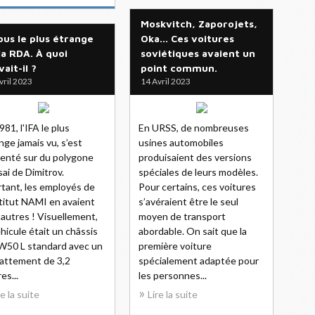
Moskvitch, Zaporojets,
bus le plus étrange
Oka... Ces voitures
la RDA. À quoi
soviétiques avaient un
vait-il ?
point commun.
vril 2023
14 Avril 2023
981, l'IFA le plus
En URSS, de nombreuses
nge jamais vu, s’est
usines automobiles
enté sur du polygone
produisaient des versions
sai de Dimitrov.
spéciales de leurs modèles.
tant, les employés de
Pour certains, ces voitures
stitut NAMI en avaient
s’avéraient être le seul
’autres ! Visuellement,
moyen de transport
éhicule était un châssis
abordable. On sait que la
W50 L standard avec un
première voiture
attement de 3,2
spécialement adaptée pour
es...
les personnes...
re la suite
Lire la suite