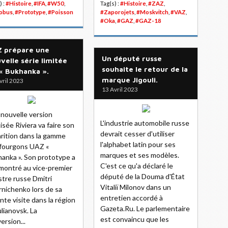
) :
#Histoire
,
#IFA
,
#W50
,
Tag(s) :
#Histoire
,
#ZAZ
,
obus
,
#Prototype
,
#Poisson
#Zaporojets
,
#Moskvitch
,
#VAZ
,
#Oka
,
#GAZ
,
#GAZ-18
 prépare une
Un député russe
velle série limitée
souhaite le retour de la
« Bukhanka ».
marque Jigouli.
vril 2023
13 Avril 2023
nouvelle version
L'industrie automobile russe
isée Riviera va faire son
devrait cesser d'utiliser
rition dans la gamme
l'alphabet latin pour ses
fourgons UAZ «
marques et ses modèles.
anka ». Son prototype a
C'est ce qu'a déclaré le
montré au vice-premier
député de la Douma d'État
stre russe Dmitri
Vitaliï Milonov dans un
nichenko lors de sa
entretien accordé à
nte visite dans la région
Gazeta.Ru. Le parlementaire
lianovsk. La
est convaincu que les
ersion...