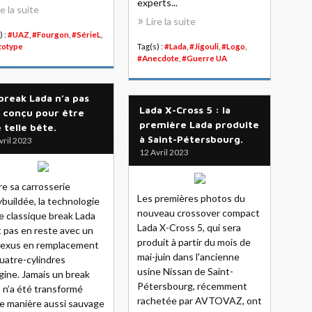
experts...
re la suite
Lire la suite
) :
#UAZ
,
#Fourgon
,
#SérieL
,
totype
Tag(s) :
#Lada
,
#Jigouli
,
#Logo
,
#Anecdote
,
#Guerre UA
break Lada n’a pas
Lada X-Cross 5 : la
 conçu pour être
première Lada produite
 telle bête.
à Saint-Pétersbourg.
vril 2023
12 Avril 2023
e sa carrosserie
Les premières photos du
buildée, la technologie
nouveau crossover compact
e classique break Lada
Lada X-Cross 5, qui sera
t pas en reste avec un
produit à partir du mois de
Lexus en remplacement
mai-juin dans l'ancienne
uatre-cylindres
usine Nissan de Saint-
igine. Jamais un break
Pétersbourg, récemment
 n’a été transformé
rachetée par AVTOVAZ, ont
e manière aussi sauvage