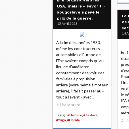
USA, mais la « Favorit »
yougoslave a payé le
Le 
prix de la guerre.
de 
15 Avril 2023
ser
14 A
À la fin des années 1980,
même les constructeurs
En 1
automobiles d'Europe de
étra
l'Est avaient compris qu'au
prés
lieu de d'améliorer
d’es
constamment des voitures
Pour
familiales à propulsion
l’In
arrière (voire même à moteur
vu d
arrière), il fallait passer au «
le v
tout à l’avant » avec...
IFA 
Lire la suite
emp
mètr
Tag(s) :
#Histoire
,
#Zastava
,
#Yugo
,
#Florida
Li