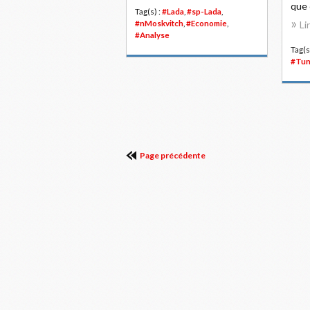
que c
Tag(s) :
#Lada
,
#sp-Lada
,
#nMoskvitch
,
#Economie
,
Li
#Analyse
Tag(s
#Tun
Page précédente