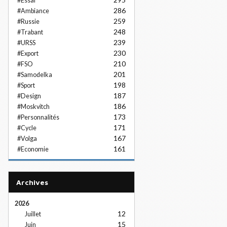
#Essai
286
#Ambiance
259
#Russie
248
#Trabant
239
#URSS
230
#Export
210
#FSO
201
#Samodelka
198
#Sport
187
#Design
186
#Moskvitch
173
#Personnalités
171
#Cycle
167
#Volga
161
#Economie
Archives
2026
12
Juillet
15
Juin