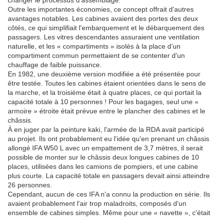
changer le processus d'assemblage.
Outre les importantes économies, ce concept offrait d'autres
avantages notables. Les cabines avaient des portes des deux
côtés, ce qui simplifiait l'embarquement et le débarquement des
passagers. Les vitres descendantes assuraient une ventilation
naturelle, et les « compartiments » isolés à la place d’un
compartiment commun permettaient de se contenter d'un
chauffage de faible puissance.
En 1982, une deuxième version modifiée a été présentée pour
être testée. Toutes les cabines étaient orientées dans le sens de
la marche, et la troisième était à quatre places, ce qui portait la
capacité totale à 10 personnes ! Pour les bagages, seul une «
armoire » étroite était prévue entre le plancher des cabines et le
châssis.
À en juger par la peinture kaki, l'armée de la RDA avait participé
au projet. Ils ont probablement eu l'idée qu'en prenant un châssis
allongé IFA W50 L avec un empattement de 3,7 mètres, il serait
possible de monter sur le châssis deux longues cabines de 10
places, utilisées dans les camions de pompiers, et une cabine
plus courte. La capacité totale en passagers devait ainsi atteindre
26 personnes.
Cependant, aucun de ces IFA n'a connu la production en série. Ils
avaient probablement l'air trop maladroits, composés d'un
ensemble de cabines simples. Même pour une « navette », c'était