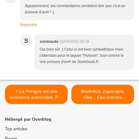
Apparemment, les commentaires semblent dire que c'est un
poisson d'avril ! :)
Répondre
S
sovietauto
16/04/2023 00:39
Oui bien sûr :) Celui-ci est bien sympathique mais
j'attendais pour le taguer "Poisson", tout comme le
vrai poisson d'avril de Sovietauto.fr.
< La Pologne est une
Moskvitch, Zaporojets,
puissance automobile. Peu
Oka... Ces voitures
de gens le savent.
soviétiques avaient un point
commun. >
Hébergé par Overblog
Top articles
Pages