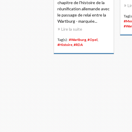
chapitre de l'histoire de la
Li
réunification allemande avec
le passage de relai entre la
Tag(s
Wartburg - marquée...
#Mer
#War
Lire la suite
Tag(s) :
#Wartburg
,
#Opel
,
#Histoire
,
#RDA