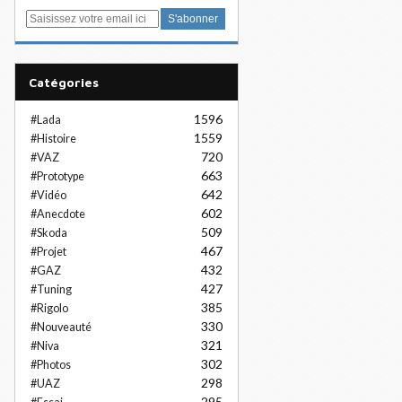
E
m
a
i
Catégories
l
1596
#Lada
1559
#Histoire
720
#VAZ
663
#Prototype
642
#Vidéo
602
#Anecdote
509
#Skoda
467
#Projet
432
#GAZ
427
#Tuning
385
#Rigolo
330
#Nouveauté
321
#Niva
302
#Photos
298
#UAZ
295