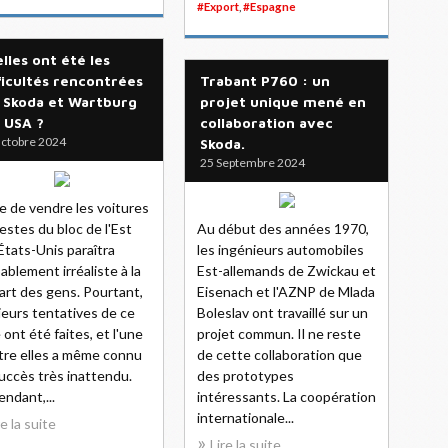
#Export
,
#Espagne
lles ont été les
ficultés rencontrées
Trabant P760 : un
 Skoda et Wartburg
projet unique mené en
 USA ?
collaboration avec
ctobre 2024
Skoda.
25 Septembre 2024
ée de vendre les voitures
stes du bloc de l'Est
Au début des années 1970,
États-Unis paraîtra
les ingénieurs automobiles
ablement irréaliste à la
Est-allemands de Zwickau et
art des gens. Pourtant,
Eisenach et l'AZNP de Mlada
ieurs tentatives de ce
Boleslav ont travaillé sur un
 ont été faites, et l'une
projet commun. Il ne reste
tre elles a même connu
de cette collaboration que
uccès très inattendu.
des prototypes
ndant,...
intéressants. La coopération
internationale...
re la suite
Lire la suite