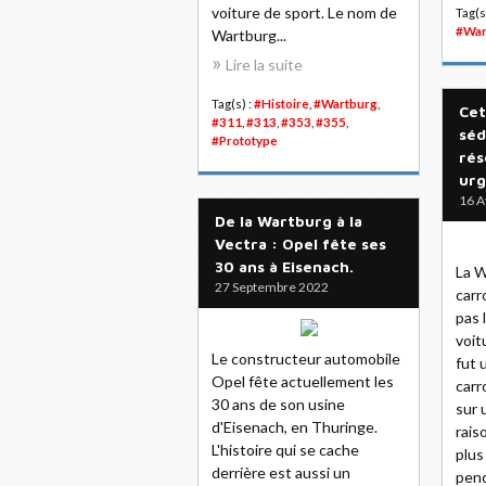
voiture de sport. Le nom de
Tag(s
#War
Wartburg...
Lire la suite
Tag(s) :
#Histoire
,
#Wartburg
,
Cet
#311
,
#313
,
#353
,
#355
,
séd
#Prototype
rés
urg
16 A
De la Wartburg à la
Vectra : Opel fête ses
30 ans à Eisenach.
La W
27 Septembre 2022
carr
pas 
voit
Le constructeur automobile
fut 
Opel fête actuellement les
carr
30 ans de son usine
sur 
d'Eisenach, en Thuringe.
rais
L'histoire qui se cache
plus
derrière est aussi un
penc