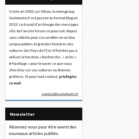
Créée en 2002 sur Yahoo, la newsgroup
Sovietauto.fr est passée au format blog en
2013. Le travail d’archivage des messages
clés de l’ancien forum se poursuit depuis
sans relâche pour rassembler en un lieu
unique petites et grandes histoires des
voitures des Pays de l’Est. N'hésitez pas à
utiliser la fonction « Recherche.. » et les «
# Hashtags » pour trouver ce que vous
cherchez sur vos voitures ou thèmes
préférés. Et pour tout contact,
privilégiez
ce mail
:
contact@sovietauto.fr
Newsletter
Abonnez-vous pour être averti des
nouveaux articles publiés.