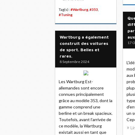
Tag(s) :
#Wartburg
,
#353
,
#Tuning
Que
dif
par
Wartburg a également
aux
17 O
construit des voitures
de sport. Belles et
rares.
8 Septembre 2024
L'id
mode
aux 
Les Wartburg Est-
prob
allemandes sont encore
plup
connues principalement
plus
grâce au modèle 353, dont la
type
gamme comprend une
d'en
berline et un break spacieux.
un s
Toutefois, avant l’arrivée de
Cepe
ce modèle, la Wartburg
Li
existait aussi en tant que