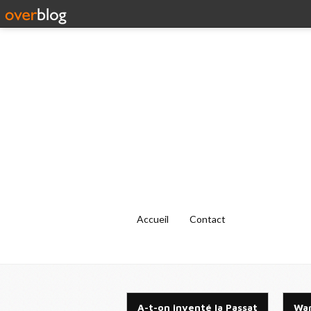
Accueil
Contact
A-t-on inventé la Passat
War