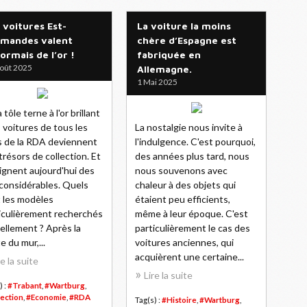
 voitures Est-
La voiture la moins
emandes valent
chère d’Espagne est
ormais de l’or !
fabriquée en
oût 2025
Allemagne.
1 Mai 2025
 tôle terne à l'or brillant
s voitures de tous les
La nostalgie nous invite à
s de la RDA deviennent
l'indulgence. C'est pourquoi,
trésors de collection. Et
des années plus tard, nous
ignent aujourd'hui des
nous souvenons avec
 considérables. Quels
chaleur à des objets qui
 les modèles
étaient peu efficients,
iculièrement recherchés
même à leur époque. C'est
ellement ? Après la
particulièrement le cas des
e du mur,...
voitures anciennes, qui
acquièrent une certaine...
re la suite
Lire la suite
) :
#Trabant
,
#Wartburg
,
lection
,
#Economie
,
#RDA
Tag(s) :
#Histoire
,
#Wartburg
,