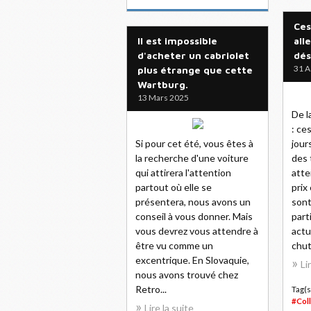
Ces
Il est impossible
all
d'acheter un cabriolet
dés
31 A
plus étrange que cette
Wartburg.
13 Mars 2025
De la
: ce
Si pour cet été, vous êtes à
jour
la recherche d'une voiture
des 
qui attirera l'attention
atte
partout où elle se
prix
présentera, nous avons un
sont
conseil à vous donner. Mais
part
vous devrez vous attendre à
actu
être vu comme un
chut
excentrique. En Slovaquie,
Li
nous avons trouvé chez
Retro...
Tag(s
#Col
Lire la suite