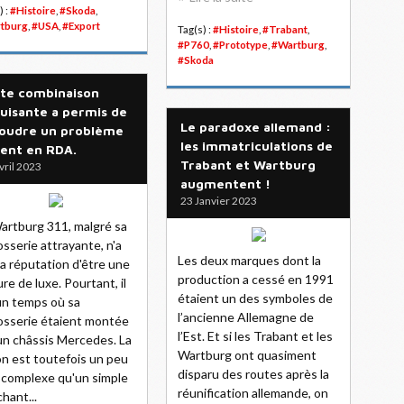
) :
#Histoire
,
#Skoda
,
tburg
,
#USA
,
#Export
Tag(s) :
#Histoire
,
#Trabant
,
#P760
,
#Prototype
,
#Wartburg
,
#Skoda
te combinaison
uisante a permis de
Le paradoxe allemand :
oudre un problème
les immatriculations de
ent en RDA.
Trabant et Wartburg
vril 2023
augmentent !
23 Janvier 2023
artburg 311, malgré sa
osserie attrayante, n'a
Les deux marques dont la
la réputation d'être une
production a cessé en 1991
ure de luxe. Pourtant, il
étaient un des symboles de
un temps où sa
l’ancienne Allemagne de
osserie étaient montée
l’Est. Et si les Trabant et les
un châssis Mercedes. La
Wartburg ont quasiment
on est toutefois un peu
disparu des routes après la
 complexe qu'un simple
réunification allemande, on
hant...