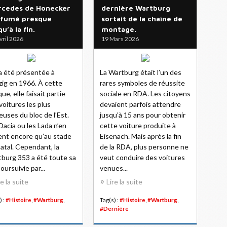
cedes de Honecker
dernière Wartburg
 fumé presque
sortait de la chaîne de
qu’à la fin.
montage.
vril 2026
19 Mars 2026
 a été présentée à
La Wartburg était l’un des
zig en 1966. À cette
rares symboles de réussite
ue, elle faisait partie
sociale en RDA. Les citoyens
voitures les plus
devaient parfois attendre
euses du bloc de l’Est.
jusqu’à 15 ans pour obtenir
Dacia ou les Lada n’en
cette voiture produite à
ent encore qu’au stade
Eisenach. Mais après la fin
atal. Cependant, la
de la RDA, plus personne ne
burg 353 a été toute sa
veut conduire des voitures
oursuivie par...
venues...
re la suite
Lire la suite
) :
#Histoire
,
#Wartburg
,
Tag(s) :
#Histoire
,
#Wartburg
,
#Dernière