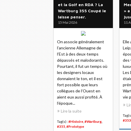
et la Golf en RDA ? La
Mer
Wartburg 355 Coupé le
» a
laisse penser.
jus
15 Mai 2026
11 A
On associe généralement
Elle
l’ancienne Allemagne de
Leip
l’Est à des deux-temps
époq
dépassés et malodorants.
des 
Pourtant, il fut un temps où
luxu
les designers locaux
Les 
donnaient le ton, et il est
étai
fort possible que leurs
prén
collègues de l’Ouest en
Wart
aient eux aussi profité. À
vie p
l’époque...
Li
Lire la suite
Tag(s
#353
Tag(s) :
#Histoire
,
#Wartburg
,
#355
,
#Prototype