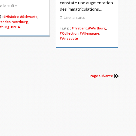
constate une augmentation
re la suite
des immatriculations...
) :
#Histoire
,
#Schwartz
,
Lire la suite
cedes-Wartburg
,
tburg
,
#RDA
Tag(s) :
#Trabant
,
#Wartburg
,
#Collection
,
#Allemagne
,
#Anecdote
Page suivante