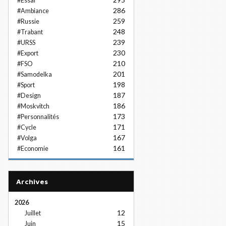
#Essai
286
#Ambiance
259
#Russie
248
#Trabant
239
#URSS
230
#Export
210
#FSO
201
#Samodelka
198
#Sport
187
#Design
186
#Moskvitch
173
#Personnalités
171
#Cycle
167
#Volga
161
#Economie
Archives
2026
12
Juillet
15
Juin