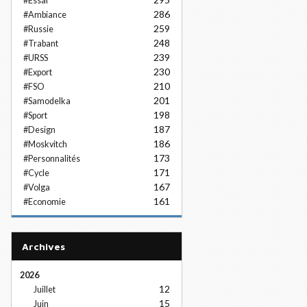
#Essai
286
#Ambiance
259
#Russie
248
#Trabant
239
#URSS
230
#Export
210
#FSO
201
#Samodelka
198
#Sport
187
#Design
186
#Moskvitch
173
#Personnalités
171
#Cycle
167
#Volga
161
#Economie
Archives
2026
12
Juillet
15
Juin