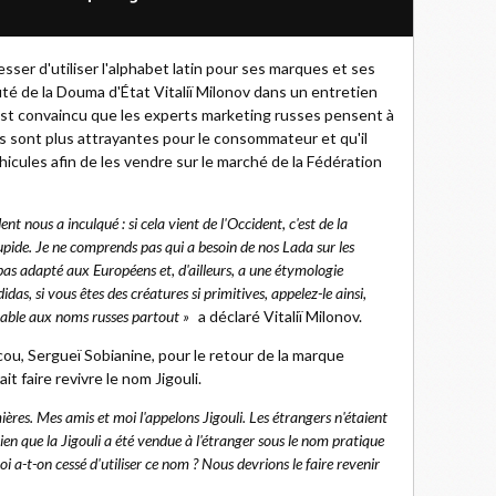
esser d'utiliser l'alphabet latin pour ses marques et ses
uté de la Douma d'État Vitaliï Milonov dans un entretien
est convaincu que les experts marketing russes pensent à
ns sont plus attrayantes pour le consommateur et qu'il
hicules afin de les vendre sur le marché de la Fédération
ent nous a inculqué : si cela vient de l'Occident, c'est de la
stupide. Je ne comprends pas qui a besoin de nos Lada sur les
 pas adapté aux Européens et, d'ailleurs, a une étymologie
idas, si vous êtes des créatures si primitives, appelez-le ainsi,
orable aux noms russes partout »
a déclaré Vitaliï Milonov.
ou, Sergueï Sobianine, pour le retour de la marque
 faire revivre le nom Jigouli.
ières. Mes amis et moi l'appelons Jigouli. Les étrangers n'étaient
bien que la Jigouli a été vendue à l'étranger sous le nom pratique
i a-t-on cessé d'utiliser ce nom ? Nous devrions le faire revenir