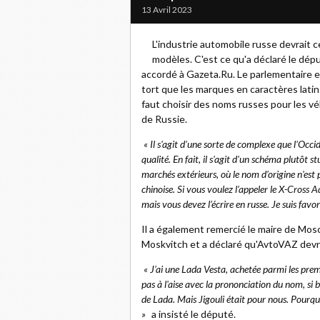
13 Avril 2023
L'industrie automobile russe devrait c
modèles. C'est ce qu'a déclaré le dép
accordé à Gazeta.Ru. Le parlementaire 
tort que les marques en caractères lati
faut choisir des noms russes pour les vé
de Russie.
« Il s'agit d'une sorte de complexe que l'Occid
qualité. En fait, il s'agit d'un schéma plutôt 
marchés extérieurs, où le nom d’origine n'est
chinoise. Si vous voulez l’appeler le X-Cross Ad
mais vous devez l’écrire en russe. Je suis fav
Il a également remercié le maire de Mosc
Moskvitch et a déclaré qu'AvtoVAZ devrait
« J'ai une Lada Vesta, achetée parmi les prem
pas à l'aise avec la prononciation du nom, si 
de Lada. Mais Jigouli était pour nous. Pourquo
»
a insisté le député.