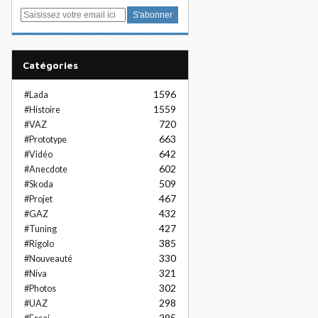
E
m
a
i
Catégories
l
1596
#Lada
1559
#Histoire
720
#VAZ
663
#Prototype
642
#Vidéo
602
#Anecdote
509
#Skoda
467
#Projet
432
#GAZ
427
#Tuning
385
#Rigolo
330
#Nouveauté
321
#Niva
302
#Photos
298
#UAZ
295