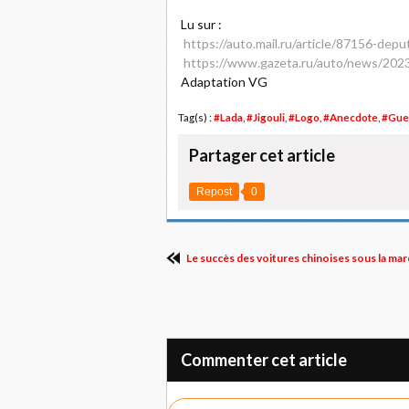
Lu sur :
https://auto.mail.ru/article/87156-deput
https://www.gazeta.ru/auto/news/202
Adaptation VG
Tag(s) :
#Lada
,
#Jigouli
,
#Logo
,
#Anecdote
,
#Gue
Partager cet article
Repost
0
Le succès des voitures chinoises sous la mar
Commenter cet article