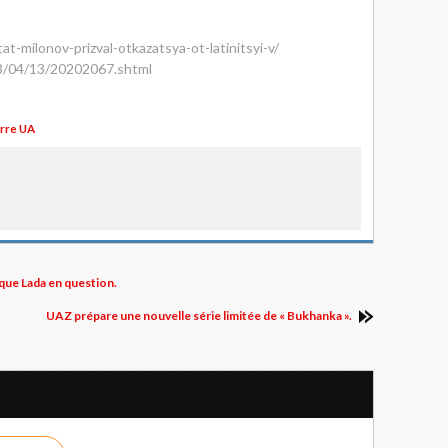
at-milonov-prizval-otkazatsya-ot-latinitsyi-v/
3/04/13/20202067.shtml
rre UA
que Lada en question.
UAZ prépare une nouvelle série limitée de « Bukhanka ».