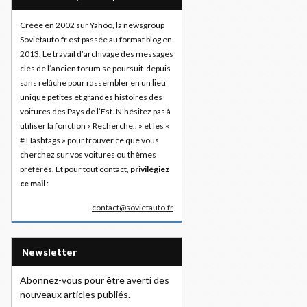
Créée en 2002 sur Yahoo, la newsgroup
Sovietauto.fr est passée au format blog en
2013. Le travail d’archivage des messages
clés de l’ancien forum se poursuit depuis
sans relâche pour rassembler en un lieu
unique petites et grandes histoires des
voitures des Pays de l’Est. N'hésitez pas à
utiliser la fonction « Recherche.. » et les «
# Hashtags » pour trouver ce que vous
cherchez sur vos voitures ou thèmes
préférés. Et pour tout contact,
privilégiez
ce mail
:
contact@sovietauto.fr
Newsletter
Abonnez-vous pour être averti des
nouveaux articles publiés.