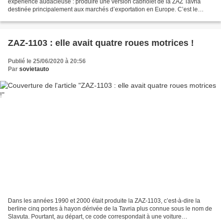
expérience audacieuse : produire une version cabriolet de la ZAZ Tavria
destinée principalement aux marchés d’exportation en Europe. C’est le
centre scientifique et technique ZAZ-Avtotekhnika...
ZAZ-1103 : elle avait quatre roues motrices !
Publié le 25/06/2020 à 20:56
Par
sovietauto
Dans les années 1990 et 2000 était produite la ZAZ-1103, c’est-à-dire la
berline cinq portes à hayon dérivée de la Tavria plus connue sous le nom de
Slavuta. Pourtant, au départ, ce code correspondait à une voiture