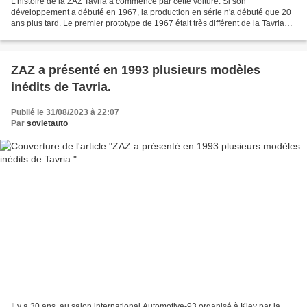
L’histoire de la ZAZ Tavria a commencé par cette voiture. Si son
développement a débuté en 1967, la production en série n'a débuté que 20
ans plus tard. Le premier prototype de 1967 était très différent de la Tavria
que les citoyens de l'URSS ont pu connaître...
ZAZ a présenté en 1993 plusieurs modèles
inédits de Tavria.
Publié le 31/08/2023 à 22:07
Par
sovietauto
Il y a 30 ans, au salon international Automotive-93 organisé à Kiev par la