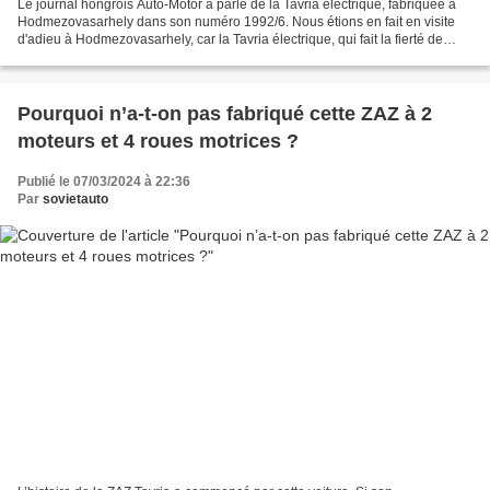
Le journal hongrois Auto-Motor a parlé de la Tavria électrique, fabriquée à
Hodmezovasarhely dans son numéro 1992/6. Nous étions en fait en visite
d'adieu à Hodmezovasarhely, car la Tavria électrique, qui fait la fierté de
Pingvin Kft, a déménagé en Suisse....
Pourquoi n’a-t-on pas fabriqué cette ZAZ à 2
moteurs et 4 roues motrices ?
Publié le 07/03/2024 à 22:36
Par
sovietauto