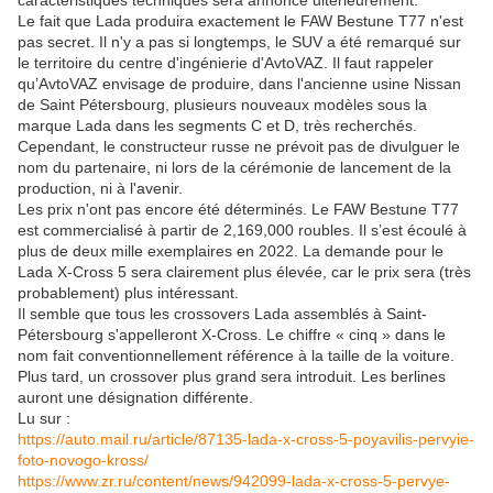
caractéristiques techniques sera annoncé ultérieurement.
Le fait que Lada produira exactement le FAW Bestune T77 n'est
pas secret. Il n'y a pas si longtemps, le SUV a été remarqué sur
le territoire du centre d'ingénierie d'AvtoVAZ. Il faut rappeler
qu’AvtoVAZ envisage de produire, dans l'ancienne usine Nissan
de Saint Pétersbourg, plusieurs nouveaux modèles sous la
marque Lada dans les segments C et D, très recherchés.
Cependant, le constructeur russe ne prévoit pas de divulguer le
nom du partenaire, ni lors de la cérémonie de lancement de la
production, ni à l'avenir.
Les prix n'ont pas encore été déterminés. Le FAW Bestune T77
est commercialisé à partir de 2,169,000 roubles. Il s’est écoulé à
plus de deux mille exemplaires en 2022. La demande pour le
Lada X-Cross 5 sera clairement plus élevée, car le prix sera (très
probablement) plus intéressant.
Il semble que tous les crossovers Lada assemblés à Saint-
Pétersbourg s'appelleront X-Cross. Le chiffre « cinq » dans le
nom fait conventionnellement référence à la taille de la voiture.
Plus tard, un crossover plus grand sera introduit. Les berlines
auront une désignation différente.
Lu sur :
https://auto.mail.ru/article/87135-lada-x-cross-5-poyavilis-pervyie-
foto-novogo-kross/
https://www.zr.ru/content/news/942099-lada-x-cross-5-pervye-