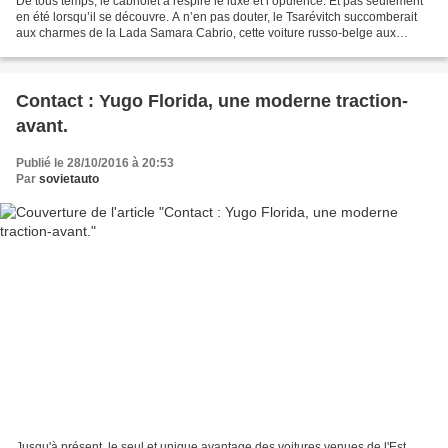
De tous temps, le cabriolet a respiré le luxe et l’opulence. Et pas seulement
en été lorsqu’il se découvre. A n’en pas douter, le Tsarévitch succomberait
aux charmes de la Lada Samara Cabrio, cette voiture russo-belge aux
manières mondaines. C’est peut-être...
Contact : Yugo Florida, une moderne traction-
avant.
Publié le 28/10/2016 à 20:53
Par
sovietauto
Jusqu'à présent, le seul et unique avantage des voitures venues de l'Est,