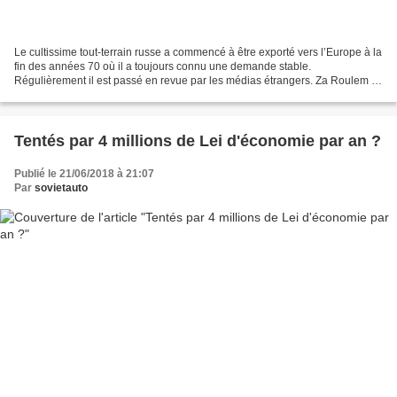
Le cultissime tout-terrain russe a commencé à être exporté vers l’Europe à la
fin des années 70 où il a toujours connu une demande stable.
Régulièrement il est passé en revue par les médias étrangers. Za Roulem a
dressé un petit florilège de ce qu’on...
Tentés par 4 millions de Lei d'économie par an ?
Publié le 21/06/2018 à 21:07
Par
sovietauto