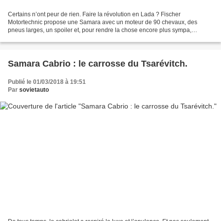
Certains n’ont peur de rien. Faire la révolution en Lada ? Fischer
Motortechnic propose une Samara avec un moteur de 90 chevaux, des
pneus larges, un spoiler et, pour rendre la chose encore plus sympa,
recouverte d’un magnifique rouge vif. Quiconque possède...
Samara Cabrio : le carrosse du Tsarévitch.
Publié le 01/03/2018 à 19:51
Par
sovietauto