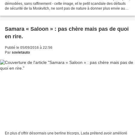
démodées, sans raffinement - cette image, et le petit scandale des défauts
de sécurité de la Moskvitch, ne sont pas de nature à donner plus envie aux
gens de rouler à la manière...
Samara « Saloon » : pas chère mais pas de quoi
en rire.
Publié le 05/09/2016 à 22:56
Par
sovietauto
En plus d’offrir désormais une berline tricorps, Lada prétend avoir amélioré