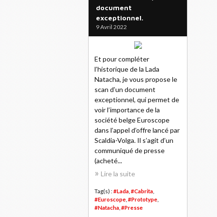
document
exceptionnel.
9 Avril 2022
Et pour compléter
l’historique de la Lada
Natacha, je vous propose le
scan d’un document
exceptionnel, qui permet de
voir l’importance de la
société belge Euroscope
dans l’appel d’offre lancé par
Scaldia-Volga. Il s’agit d’un
communiqué de presse
(acheté...
Lire la suite
Tag(s) :
#Lada
,
#Cabrita
,
#Euroscope
,
#Prototype
,
#Natacha
,
#Presse