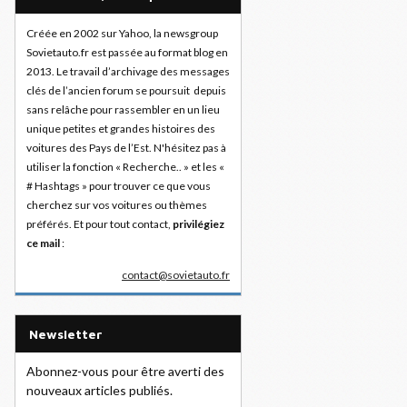
Créée en 2002 sur Yahoo, la newsgroup
Sovietauto.fr est passée au format blog en
2013. Le travail d’archivage des messages
clés de l’ancien forum se poursuit depuis
sans relâche pour rassembler en un lieu
unique petites et grandes histoires des
voitures des Pays de l’Est. N'hésitez pas à
utiliser la fonction « Recherche.. » et les «
# Hashtags » pour trouver ce que vous
cherchez sur vos voitures ou thèmes
préférés. Et pour tout contact,
privilégiez
ce mail
:
contact@sovietauto.fr
Newsletter
Abonnez-vous pour être averti des
nouveaux articles publiés.