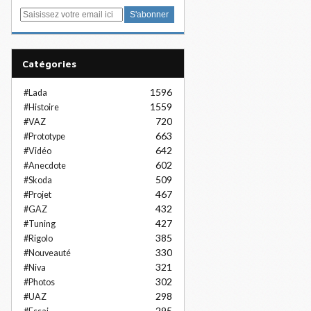
E
m
a
i
Catégories
l
1596
#Lada
1559
#Histoire
720
#VAZ
663
#Prototype
642
#Vidéo
602
#Anecdote
509
#Skoda
467
#Projet
432
#GAZ
427
#Tuning
385
#Rigolo
330
#Nouveauté
321
#Niva
302
#Photos
298
#UAZ
295