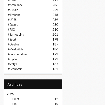
#Essai
286
#Ambiance
259
#Russie
248
#Trabant
239
#URSS
230
#Export
210
#FSO
201
#Samodelka
198
#Sport
187
#Design
186
#Moskvitch
173
#Personnalités
171
#Cycle
167
#Volga
161
#Economie
Archives
2026
12
Juillet
15
Juin