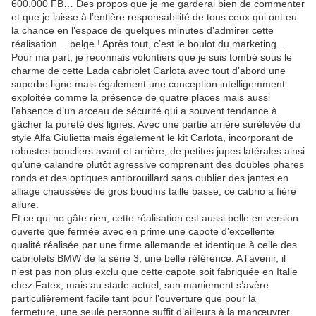
600.000 FB… Des propos que je me garderai bien de commenter
et que je laisse à l’entière responsabilité de tous ceux qui ont eu
la chance en l’espace de quelques minutes d’admirer cette
réalisation… belge ! Après tout, c’est le boulot du marketing…
Pour ma part, je reconnais volontiers que je suis tombé sous le
charme de cette Lada cabriolet Carlota avec tout d’abord une
superbe ligne mais également une conception intelligemment
exploitée comme la présence de quatre places mais aussi
l’absence d’un arceau de sécurité qui a souvent tendance à
gâcher la pureté des lignes. Avec une partie arrière surélevée du
style Alfa Giulietta mais également le kit Carlota, incorporant de
robustes boucliers avant et arrière, de petites jupes latérales ainsi
qu’une calandre plutôt agressive comprenant des doubles phares
ronds et des optiques antibrouillard sans oublier des jantes en
alliage chaussées de gros boudins taille basse, ce cabrio a fière
allure.
Et ce qui ne gâte rien, cette réalisation est aussi belle en version
ouverte que fermée avec en prime une capote d’excellente
qualité réalisée par une firme allemande et identique à celle des
cabriolets BMW de la série 3, une belle référence. A l’avenir, il
n’est pas non plus exclu que cette capote soit fabriquée en Italie
chez Fatex, mais au stade actuel, son maniement s’avère
particulièrement facile tant pour l’ouverture que pour la
fermeture, une seule personne suffit d’ailleurs à la manœuvrer.