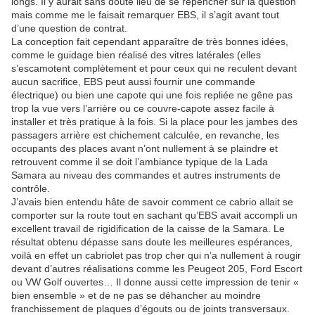
longs. Il y aurait sans doute lieu de se repencher sur la question
mais comme me le faisait remarquer EBS, il s’agit avant tout
d’une question de contrat.
La conception fait cependant apparaître de très bonnes idées,
comme le guidage bien réalisé des vitres latérales (elles
s’escamotent complètement et pour ceux qui ne reculent devant
aucun sacrifice, EBS peut aussi fournir une commande
électrique) ou bien une capote qui une fois repliée ne gêne pas
trop la vue vers l’arrière ou ce couvre-capote assez facile à
installer et très pratique à la fois. Si la place pour les jambes des
passagers arrière est chichement calculée, en revanche, les
occupants des places avant n’ont nullement à se plaindre et
retrouvent comme il se doit l’ambiance typique de la Lada
Samara au niveau des commandes et autres instruments de
contrôle.
J’avais bien entendu hâte de savoir comment ce cabrio allait se
comporter sur la route tout en sachant qu’EBS avait accompli un
excellent travail de rigidification de la caisse de la Samara. Le
résultat obtenu dépasse sans doute les meilleures espérances,
voilà en effet un cabriolet pas trop cher qui n’a nullement à rougir
devant d’autres réalisations comme les Peugeot 205, Ford Escort
ou VW Golf ouvertes… Il donne aussi cette impression de tenir «
bien ensemble » et de ne pas se déhancher au moindre
franchissement de plaques d’égouts ou de joints transversaux.