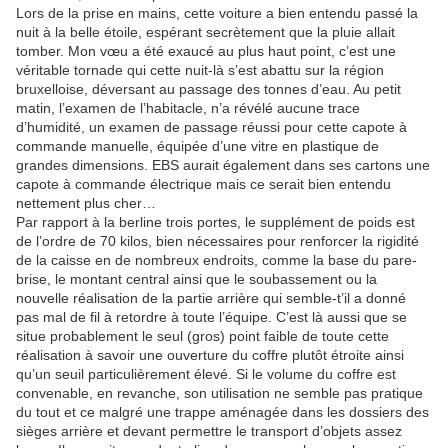
Lors de la prise en mains, cette voiture a bien entendu passé la
nuit à la belle étoile, espérant secrètement que la pluie allait
tomber. Mon vœu a été exaucé au plus haut point, c’est une
véritable tornade qui cette nuit-là s’est abattu sur la région
bruxelloise, déversant au passage des tonnes d’eau. Au petit
matin, l’examen de l’habitacle, n’a révélé aucune trace
d’humidité, un examen de passage réussi pour cette capote à
commande manuelle, équipée d’une vitre en plastique de
grandes dimensions. EBS aurait également dans ses cartons une
capote à commande électrique mais ce serait bien entendu
nettement plus cher…
Par rapport à la berline trois portes, le supplément de poids est
de l’ordre de 70 kilos, bien nécessaires pour renforcer la rigidité
de la caisse en de nombreux endroits, comme la base du pare-
brise, le montant central ainsi que le soubassement ou la
nouvelle réalisation de la partie arrière qui semble-t’il a donné
pas mal de fil à retordre à toute l’équipe. C’est là aussi que se
situe probablement le seul (gros) point faible de toute cette
réalisation à savoir une ouverture du coffre plutôt étroite ainsi
qu’un seuil particulièrement élevé. Si le volume du coffre est
convenable, en revanche, son utilisation ne semble pas pratique
du tout et ce malgré une trappe aménagée dans les dossiers des
sièges arrière et devant permettre le transport d’objets assez