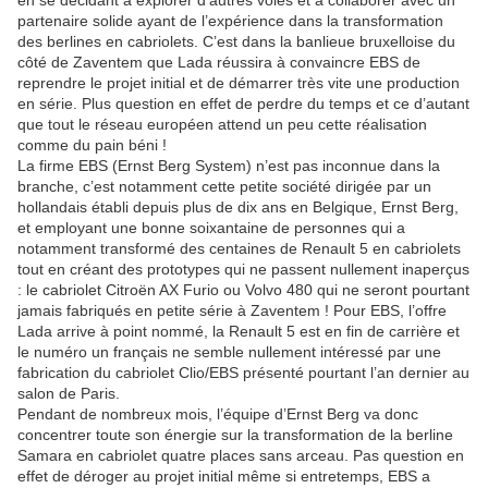
en se décidant à explorer d’autres voies et à collaborer avec un
partenaire solide ayant de l’expérience dans la transformation
des berlines en cabriolets. C’est dans la banlieue bruxelloise du
côté de Zaventem que Lada réussira à convaincre EBS de
reprendre le projet initial et de démarrer très vite une production
en série. Plus question en effet de perdre du temps et ce d’autant
que tout le réseau européen attend un peu cette réalisation
comme du pain béni !
La firme EBS (Ernst Berg System) n’est pas inconnue dans la
branche, c’est notamment cette petite société dirigée par un
hollandais établi depuis plus de dix ans en Belgique, Ernst Berg,
et employant une bonne soixantaine de personnes qui a
notamment transformé des centaines de Renault 5 en cabriolets
tout en créant des prototypes qui ne passent nullement inaperçus
: le cabriolet Citroën AX Furio ou Volvo 480 qui ne seront pourtant
jamais fabriqués en petite série à Zaventem ! Pour EBS, l’offre
Lada arrive à point nommé, la Renault 5 est en fin de carrière et
le numéro un français ne semble nullement intéressé par une
fabrication du cabriolet Clio/EBS présenté pourtant l’an dernier au
salon de Paris.
Pendant de nombreux mois, l’équipe d’Ernst Berg va donc
concentrer toute son énergie sur la transformation de la berline
Samara en cabriolet quatre places sans arceau. Pas question en
effet de déroger au projet initial même si entretemps, EBS a