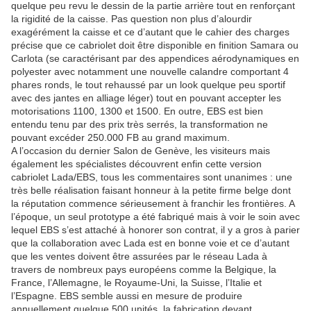
quelque peu revu le dessin de la partie arrière tout en renforçant
la rigidité de la caisse. Pas question non plus d’alourdir
exagérément la caisse et ce d’autant que le cahier des charges
précise que ce cabriolet doit être disponible en finition Samara ou
Carlota (se caractérisant par des appendices aérodynamiques en
polyester avec notamment une nouvelle calandre comportant 4
phares ronds, le tout rehaussé par un look quelque peu sportif
avec des jantes en alliage léger) tout en pouvant accepter les
motorisations 1100, 1300 et 1500. En outre, EBS est bien
entendu tenu par des prix très serrés, la transformation ne
pouvant excéder 250.000 FB au grand maximum.
A l’occasion du dernier Salon de Genève, les visiteurs mais
également les spécialistes découvrent enfin cette version
cabriolet Lada/EBS, tous les commentaires sont unanimes : une
très belle réalisation faisant honneur à la petite firme belge dont
la réputation commence sérieusement à franchir les frontières. A
l’époque, un seul prototype a été fabriqué mais à voir le soin avec
lequel EBS s’est attaché à honorer son contrat, il y a gros à parier
que la collaboration avec Lada est en bonne voie et ce d’autant
que les ventes doivent être assurées par le réseau Lada à
travers de nombreux pays européens comme la Belgique, la
France, l’Allemagne, le Royaume-Uni, la Suisse, l’Italie et
l’Espagne. EBS semble aussi en mesure de produire
annuellement quelque 500 unités, la fabrication devant