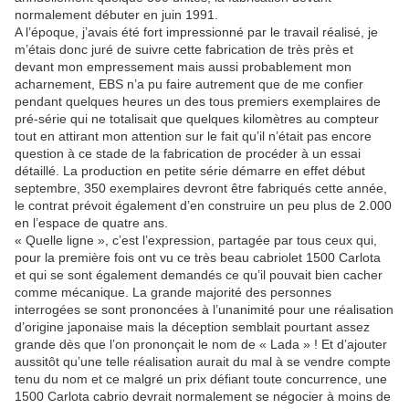
normalement débuter en juin 1991.
A l’époque, j’avais été fort impressionné par le travail réalisé, je
m’étais donc juré de suivre cette fabrication de très près et
devant mon empressement mais aussi probablement mon
acharnement, EBS n’a pu faire autrement que de me confier
pendant quelques heures un des tous premiers exemplaires de
pré-série qui ne totalisait que quelques kilomètres au compteur
tout en attirant mon attention sur le fait qu’il n’était pas encore
question à ce stade de la fabrication de procéder à un essai
détaillé. La production en petite série démarre en effet début
septembre, 350 exemplaires devront être fabriqués cette année,
le contrat prévoit également d’en construire un peu plus de 2.000
en l’espace de quatre ans.
« Quelle ligne », c’est l’expression, partagée par tous ceux qui,
pour la première fois ont vu ce très beau cabriolet 1500 Carlota
et qui se sont également demandés ce qu’il pouvait bien cacher
comme mécanique. La grande majorité des personnes
interrogées se sont prononcées à l’unanimité pour une réalisation
d’origine japonaise mais la déception semblait pourtant assez
grande dès que l’on prononçait le nom de « Lada » ! Et d’ajouter
aussitôt qu’une telle réalisation aurait du mal à se vendre compte
tenu du nom et ce malgré un prix défiant toute concurrence, une
1500 Carlota cabrio devrait normalement se négocier à moins de