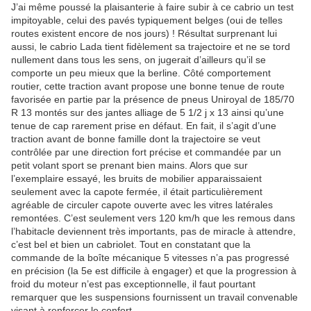
J’ai même poussé la plaisanterie à faire subir à ce cabrio un test
impitoyable, celui des pavés typiquement belges (oui de telles
routes existent encore de nos jours) ! Résultat surprenant lui
aussi, le cabrio Lada tient fidèlement sa trajectoire et ne se tord
nullement dans tous les sens, on jugerait d’ailleurs qu’il se
comporte un peu mieux que la berline. Côté comportement
routier, cette traction avant propose une bonne tenue de route
favorisée en partie par la présence de pneus Uniroyal de 185/70
R 13 montés sur des jantes alliage de 5 1/2 j x 13 ainsi qu’une
tenue de cap rarement prise en défaut. En fait, il s’agit d’une
traction avant de bonne famille dont la trajectoire se veut
contrôlée par une direction fort précise et commandée par un
petit volant sport se prenant bien mains. Alors que sur
l’exemplaire essayé, les bruits de mobilier apparaissaient
seulement avec la capote fermée, il était particulièrement
agréable de circuler capote ouverte avec les vitres latérales
remontées. C’est seulement vers 120 km/h que les remous dans
l’habitacle deviennent très importants, pas de miracle à attendre,
c’est bel et bien un cabriolet. Tout en constatant que la
commande de la boîte mécanique 5 vitesses n’a pas progressé
en précision (la 5e est difficile à engager) et que la progression à
froid du moteur n’est pas exceptionnelle, il faut pourtant
remarquer que les suspensions fournissent un travail convenable
visant à renforcer le confort.