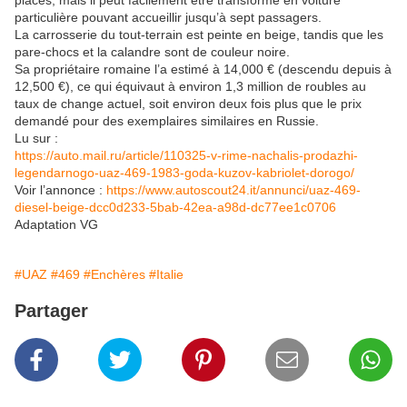
places, mais il peut facilement être transformé en voiture
particulière pouvant accueillir jusqu’à sept passagers.
La carrosserie du tout-terrain est peinte en beige, tandis que les
pare-chocs et la calandre sont de couleur noire.
Sa propriétaire romaine l’a estimé à 14,000 € (descendu depuis à
12,500 €), ce qui équivaut à environ 1,3 million de roubles au
taux de change actuel, soit environ deux fois plus que le prix
demandé pour des exemplaires similaires en Russie.
Lu sur :
https://auto.mail.ru/article/110325-v-rime-nachalis-prodazhi-
legendarnogo-uaz-469-1983-goda-kuzov-kabriolet-dorogo/
Voir l’annonce :
https://www.autoscout24.it/annunci/uaz-469-
diesel-beige-dcc0d233-5bab-42ea-a98d-dc77ee1c0706
Adaptation VG
#UAZ
#469
#Enchères
#Italie
Partager