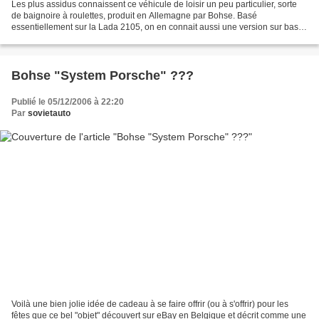
Les plus assidus connaissent ce véhicule de loisir un peu particulier, sorte
de baignoire à roulettes, produit en Allemagne par Bohse. Basé
essentiellement sur la Lada 2105, on en connait aussi une version sur base
Samara, et on trouve parfois sur eBay...
Bohse "System Porsche" ???
Publié le 05/12/2006 à 22:20
Par
sovietauto
Voilà une bien jolie idée de cadeau à se faire offrir (ou à s'offrir) pour les
fêtes que ce bel "objet" découvert sur eBay en Belgique et décrit comme une