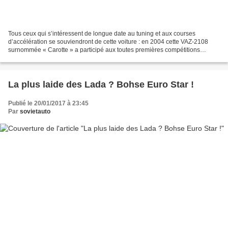
Tous ceux qui s’intéressent de longue date au tuning et aux courses
d’accélération se souviendront de cette voiture : en 2004 cette VAZ-2108
surnommée « Carotte » a participé aux toutes premières compétitions
officielles de drag-racing en Russie. Ceux...
La plus laide des Lada ? Bohse Euro Star !
Publié le 20/01/2017 à 23:45
Par
sovietauto