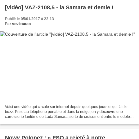
[vidéo] VAZ-2108,5 - la Samara et demie !
Publié le 05/01/2017 à 22:13
Par
sovietauto
Voici une vidéo qui circule sur internet depuis quelques jours et qui fait le
buzz. Prise au téléphone portable et dans la neige, on y découvre une
carrosserie fantôme de Lada Samara, sorte de croisement entre le modèle à
3 portes 2108 et le modèle à...
Nowy Polonez : « FSO a rejeté à notre