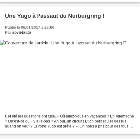
Une Yugo à l’assaut du Nürburgring !
Publié le 06/01/2017 à 23:06
Par
sovietauto
Cet été les questions ont fusé. « Où allez-vous en vacances ? En Allemagne
? Qu’est-ce qu’il y a là-bas ? Ah oui, un circuit ! Et on peut rouler dessus
quand on veut ? Et votre Yugo est prête ? ». On nous a pris pour des fous.
Nos vacances ont duré dix...