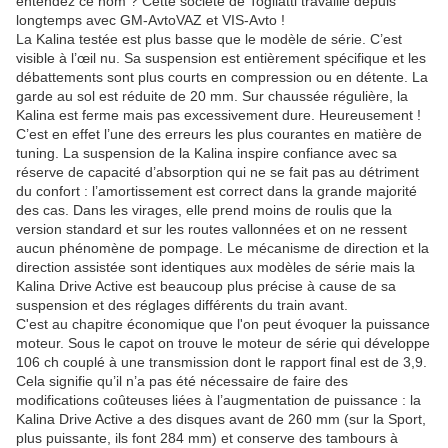
entendez ce nom ? Cette société de Togliatti travaille depuis
longtemps avec GM-AvtoVAZ et VIS-Avto !
La Kalina testée est plus basse que le modèle de série. C’est
visible à l’œil nu. Sa suspension est entièrement spécifique et les
débattements sont plus courts en compression ou en détente. La
garde au sol est réduite de 20 mm. Sur chaussée régulière, la
Kalina est ferme mais pas excessivement dure. Heureusement !
C’est en effet l’une des erreurs les plus courantes en matière de
tuning. La suspension de la Kalina inspire confiance avec sa
réserve de capacité d’absorption qui ne se fait pas au détriment
du confort : l’amortissement est correct dans la grande majorité
des cas. Dans les virages, elle prend moins de roulis que la
version standard et sur les routes vallonnées et on ne ressent
aucun phénomène de pompage. Le mécanisme de direction et la
direction assistée sont identiques aux modèles de série mais la
Kalina Drive Active est beaucoup plus précise à cause de sa
suspension et des réglages différents du train avant.
C'est au chapitre économique que l'on peut évoquer la puissance
moteur. Sous le capot on trouve le moteur de série qui développe
106 ch couplé à une transmission dont le rapport final est de 3,9.
Cela signifie qu’il n’a pas été nécessaire de faire des
modifications coûteuses liées à l’augmentation de puissance : la
Kalina Drive Active a des disques avant de 260 mm (sur la Sport,
plus puissante, ils font 284 mm) et conserve des tambours à