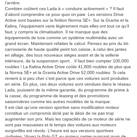
l’arrière.
Combien coûtent ces Lada à « conduire activement » ? Il faut
d’abord comprendre ce pour quoi on paie. Les versions Drive
Active sont basées sur la finition Norma SE+. Sur la Granta et la
Kalina, l’équipement varie légèrement mais elles ont tout ce qu’il
faut, y compris la climatisation. Il ne manque que des
équipements de luxe comme un système multimédia avec un
grand écran. Maintenant refaites le calcul. Pensez au prix du kit-
carrosserie de haute qualité peint ton caisse, à celui des jantes
en alliage, des tous nouveaux sièges avant et de la sellerie
intérieure, de la suspension sport... Il faut bien compter 100,000
roubles ! La Kalina Active Drive coûte 41,800 roubles de plus que
la Norma SE+ et la Granta Active Drive 52,000 roubles. Si cela
revient à si peu cher c’est parce que ces voitures sont produites
en série. En plus, ces deux voitures sont vendues dans le réseau
Lada, jouissent de la même garantie, du programme de prime à
la casse, du programme de leasing et des promotions
saisonnières comme les autres modèles de la marque.
Il est clair qu’une version sportive sans modification moteur
constitue un compromis dicté par le désir de ne pas trop
augmenter son prix. Mais les capacités de ce moteur de série ne
sont pas mauvaises et le temps des voitures aux moteurs
surgonflés est révolu. L’heure est aux versions sportives
civilisées. Voyez la Polo GT au moteur certes puissant mais de