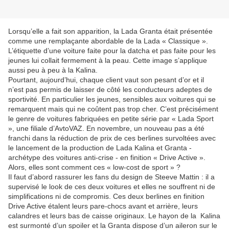
Lorsqu’elle a fait son apparition, la Lada Granta était présentée
comme une remplaçante abordable de la Lada « Classique ».
L’étiquette d’une voiture faite pour la datcha et pas faite pour les
jeunes lui collait fermement à la peau. Cette image s’applique
aussi peu à peu à la Kalina.
Pourtant, aujourd’hui, chaque client vaut son pesant d’or et il
n’est pas permis de laisser de côté les conducteurs adeptes de
sportivité. En particulier les jeunes, sensibles aux voitures qui se
remarquent mais qui ne coûtent pas trop cher. C’est précisément
le genre de voitures fabriquées en petite série par « Lada Sport
», une filiale d’AvtoVAZ. En novembre, un nouveau pas a été
franchi dans la réduction de prix de ces berlines survoltées avec
le lancement de la production de Lada Kalina et Granta -
archétype des voitures anti-crise - en finition « Drive Active ».
Alors, elles sont comment ces « low-cost de sport » ?
Il faut d’abord rassurer les fans du design de Steeve Mattin : il a
supervisé le look de ces deux voitures et elles ne souffrent ni de
simplifications ni de compromis. Ces deux berlines en finition
Drive Active étalent leurs pare-chocs avant et arrière, leurs
calandres et leurs bas de caisse originaux. Le hayon de la Kalina
est surmonté d’un spoiler et la Granta dispose d’un aileron sur le