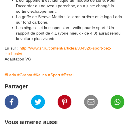
L’échappement est identique au modèle de série. Pour
l’accorder au nouveau parechoc, on a juste changé la
sortie d’échappement.
La griffe de Steeve Mattin : l’aileron arrière et le logo Lada
sur fond carbone.
Les sièges - et la suspension - voilà pour le sport ! Un
rapport de pont de 4,1 (voire mieux - de 4,3) aurait rendu
la voiture plus vivante.
Lu sur :
http://www.zr.ru/content/articles/904920-sport-bez-
izlishestv/
Adaptation VG
#Lada
#Granta
#Kalina
#Sport
#Essai
Partager
Vous aimerez aussi