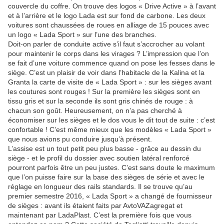
couvercle du coffre. On trouve des logos « Drive Active » à l’avant
et à l’arrière et le logo Lada est sur fond de carbone. Les deux
voitures sont chaussées de roues en alliage de 15 pouces avec
un logo « Lada Sport » sur l’une des branches.
Doit-on parler de conduite active s’il faut s’accrocher au volant
pour maintenir le corps dans les virages ? L’impression que l’on
se fait d’une voiture commence quand on pose les fesses dans le
siège. C’est un plaisir de voir dans l’habitacle de la Kalina et la
Granta la carte de visite de « Lada Sport » : sur les sièges avant
les coutures sont rouges ! Sur la première les sièges sont en
tissu gris et sur la seconde ils sont gris chinés de rouge : à
chacun son goût. Heureusement, on n’a pas cherché à
économiser sur les sièges et le dos vous le dit tout de suite : c’est
confortable ! C’est même mieux que les modèles « Lada Sport »
que nous avions pu conduire jusqu’à présent.
L’assise est un tout petit peu plus basse - grâce au dessin du
siège - et le profil du dossier avec soutien latéral renforcé
pourront parfois être un peu justes. C’est sans doute le maximum
que l’on puisse faire sur la base des sièges de série et avec le
réglage en longueur des rails standards. Il se trouve qu’au
premier semestre 2016, « Lada Sport » a changé de fournisseur
de sièges : avant ils étaient faits par AvtoVAZagregat et
maintenant par LadaPlast. C’est la première fois que vous