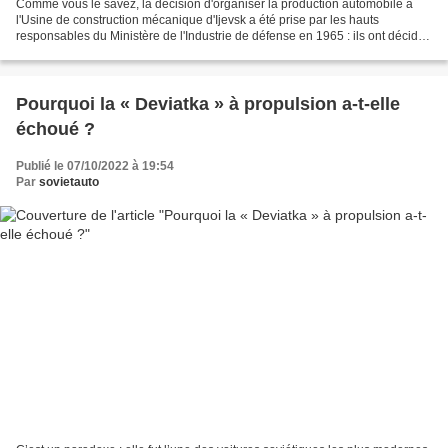
Comme vous le savez, la décision d'organiser la production automobile à
l'Usine de construction mécanique d'Ijevsk a été prise par les hauts
responsables du Ministère de l'Industrie de défense en 1965 : ils ont décidé
d'y faire assembler des Moskvitch....
Pourquoi la « Deviatka » à propulsion a-t-elle
échoué ?
Publié le 07/10/2022 à 19:54
Par
sovietauto