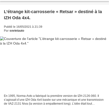
L’étrange kit-carrosserie « Retsar » destiné à la
IZH Oda 4x4.
Publié le 16/05/2021 à 21:39
Par
sovietauto
En 1995, Norma-Avto a fabriqué la première version de IZH-2126-060. Il
s’agissait d’une IZH Oda 4x4 basée sur une mécanique et une transmission
de VAZ-2131 Niva (la version à empattement long). L’idée était tout
simplement géniale, les routes difficiles...