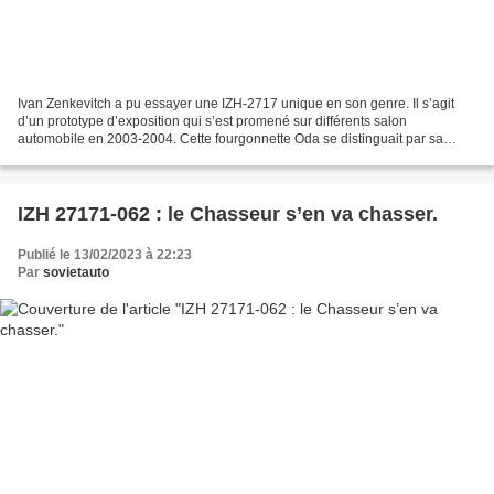
Ivan Zenkevitch a pu essayer une IZH-2717 unique en son genre. Il s’agit
d’un prototype d’exposition qui s’est promené sur différents salon
automobile en 2003-2004. Cette fourgonnette Oda se distinguait par sa
peinture vert vif, son kit-carrosserie Nika...
IZH 27171-062 : le Chasseur s’en va chasser.
Publié le 13/02/2023 à 22:23
Par
sovietauto