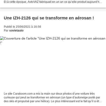
Et à cette époque, AvtoVAZ fabriquait en un an ce qu’elle produit aujourd’hui
en deux ans ! Au début des...
Une IZH-2126 qui se transforme en aérosan !
Publié le 25/06/2021 à 16:56
Par
sovietauto
Le site Carakoom.com a mis la main sur deux photos d’une voiture très
curieuse qui peut se transformer en aérosan (un type d’autoneige porté par
des skis et propulsé par une hélice). Le plus intéressant est le fait qu’il a été
fabriqué en Russie et qu’il...