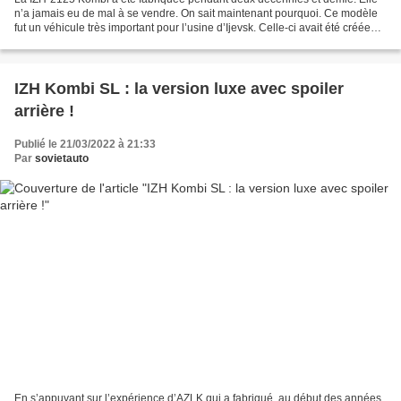
n’a jamais eu de mal à se vendre. On sait maintenant pourquoi. Ce modèle
fut un véhicule très important pour l’usine d’Ijevsk. Celle-ci avait été créée
pour fabriquer la Moskvitch-412...
IZH Kombi SL : la version luxe avec spoiler
arrière !
Publié le 21/03/2022 à 21:33
Par
sovietauto
En s’appuyant sur l’expérience d’AZLK qui a fabriqué, au début des années