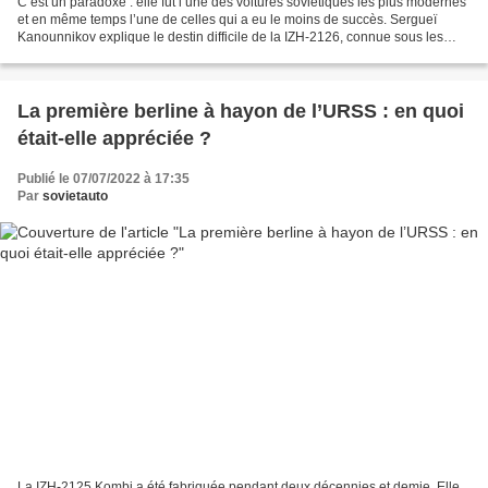
C’est un paradoxe : elle fut l’une des voitures soviétiques les plus modernes
et en même temps l’une de celles qui a eu le moins de succès. Sergueï
Kanounnikov explique le destin difficile de la IZH-2126, connue sous les
noms d’Orbita, Oda, Fabula ou...
La première berline à hayon de l’URSS : en quoi
était-elle appréciée ?
Publié le 07/07/2022 à 17:35
Par
sovietauto
La IZH-2125 Kombi a été fabriquée pendant deux décennies et demie. Elle