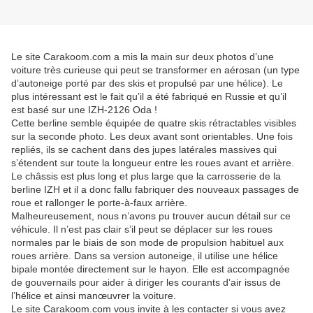
Le site Carakoom.com a mis la main sur deux photos d’une
voiture très curieuse qui peut se transformer en aérosan (un type
d’autoneige porté par des skis et propulsé par une hélice). Le
plus intéressant est le fait qu’il a été fabriqué en Russie et qu’il
est basé sur une IZH-2126 Oda !
Cette berline semble équipée de quatre skis rétractables visibles
sur la seconde photo. Les deux avant sont orientables. Une fois
repliés, ils se cachent dans des jupes latérales massives qui
s’étendent sur toute la longueur entre les roues avant et arrière.
Le châssis est plus long et plus large que la carrosserie de la
berline IZH et il a donc fallu fabriquer des nouveaux passages de
roue et rallonger le porte-à-faux arrière.
Malheureusement, nous n’avons pu trouver aucun détail sur ce
véhicule. Il n’est pas clair s’il peut se déplacer sur les roues
normales par le biais de son mode de propulsion habituel aux
roues arrière. Dans sa version autoneige, il utilise une hélice
bipale montée directement sur le hayon. Elle est accompagnée
de gouvernails pour aider à diriger les courants d’air issus de
l’hélice et ainsi manœuvrer la voiture.
Le site Carakoom.com vous invite à les contacter si vous avez