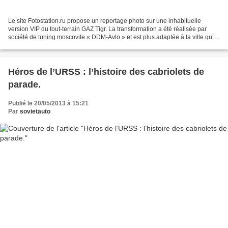
Le site Fotostation.ru propose un reportage photo sur une inhabituelle
version VIP du tout-terrain GAZ Tigr. La transformation a été réalisée par
société de tuning moscovite « DDM-Avto » et est plus adaptée à la ville qu’à
la boue. Pour transformer ce...
Héros de l’URSS : l’histoire des cabriolets de
parade.
Publié le 20/05/2013 à 15:21
Par
sovietauto