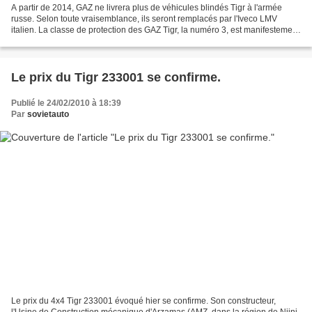
A partir de 2014, GAZ ne livrera plus de véhicules blindés Tigr à l'armée
russe. Selon toute vraisemblance, ils seront remplacés par l'Iveco LMV
italien. La classe de protection des GAZ Tigr, la numéro 3, est manifestement
considérée comme insuffisante....
Le prix du Tigr 233001 se confirme.
Publié le 24/02/2010 à 18:39
Par
sovietauto
Le prix du 4x4 Tigr 233001 évoqué hier se confirme. Son constructeur,
l'Usine de Construction mécanique d'Arzamas (AMZ, dans la région de Nijni-