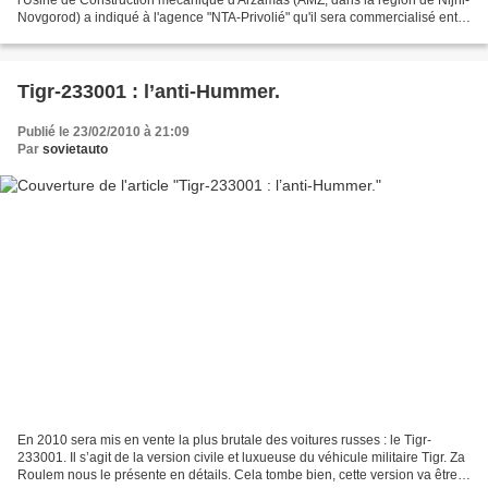
Novgorod) a indiqué à l'agence "NTA-Privolié" qu'il sera commercialisé entre
$100,000 et $120,000. Cette agence...
Tigr-233001 : l’anti-Hummer.
Publié le 23/02/2010 à 21:09
Par
sovietauto
En 2010 sera mis en vente la plus brutale des voitures russes : le Tigr-
233001. Il s’agit de la version civile et luxueuse du véhicule militaire Tigr. Za
Roulem nous le présente en détails. Cela tombe bien, cette version va être