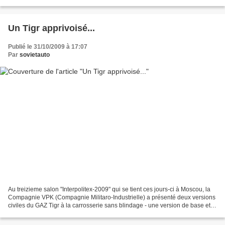
commercialisée durant...
Un Tigr apprivoisé...
Publié le 31/10/2009 à 17:07
Par
sovietauto
Au treizieme salon "Interpolitex-2009" qui se tient ces jours-ci à Moscou, la
Compagnie VPK (Compagnie Militaro-Industrielle) a présenté deux versions
civiles du GAZ Tigr à la carrosserie sans blindage - une version de base et
une version luxe. Selon...