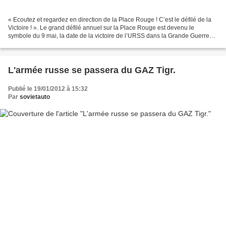
« Ecoutez et regardez en direction de la Place Rouge ! C’est le défilé de la
Victoire ! ». Le grand défilé annuel sur la Place Rouge est devenu le
symbole du 9 mai, la date de la victoire de l’URSS dans la Grande Guerre
Patriotique, la Seconde Guerre...
L'armée russe se passera du GAZ Tigr.
Publié le 19/01/2012 à 15:32
Par
sovietauto