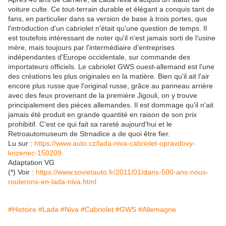
voiture culte. Ce tout-terrain durable et élégant a conquis tant de
fans, en particulier dans sa version de base à trois portes, que
l'introduction d'un cabriolet n'était qu'une question de temps. Il
est toutefois intéressant de noter qu'il n'est jamais sorti de l'usine
mère, mais toujours par l'intermédiaire d'entreprises
indépendantes d'Europe occidentale, sur commande des
importateurs officiels. Le cabriolet GWS ouest-allemand est l'une
des créations les plus originales en la matière. Bien qu'il ait l'air
encore plus russe que l'original russe, grâce au panneau arrière
avec des feux provenant de la première Jigouli, on y trouve
principalement des pièces allemandes. Il est dommage qu'il n'ait
jamais été produit en grande quantité en raison de son prix
prohibitif. C’est ce qui fait sa rareté aujourd'hui et le
Retroautomuseum de Strnadice a de quoi être fier.
Lu sur :
https://www.auto.cz/lada-niva-cabriolet-opravdovy-
krizenec-150209
Adaptation VG
(*) Voir :
https://www.sovietauto.fr/2011/01/dans-500-ans-nous-
roulerons-en-lada-niva.html
#Histoire
#Lada
#Niva
#Cabriolet
#GWS
#Allemagne