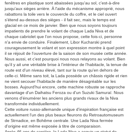
fenêtres en plastique sont abaissées jusqu'au sol, c'est-à-dire
jusqu'aux sièges arrière. À l'aide du mécanisme approprié, nous
rabattons la toile vers le couvercle du coffre, et le ciel ouvert
s'étend au-dessus des sièges - il fait sec, mais le temps est
glacial en ce mois de janvier. Bien que nous soyons toujours
impatients de prendre le volant de chaque Lada Niva et de
chaque cabriolet que l’on nous propose, cette fois-ci, personne
n'a envie de conduire. Finalement, Libor Kucharski prend
courageusement le volant et son expression montre à quel point
il se réjouit de l'ouverture de la saison de son musée cette année.
Nous aussi, et c'est pourquoi nous nous relayons au volant. Bien
qu'il y ait une véritable brise à l'intérieur de l’habitacle, la tenue de
route est d'un niveau élevé, tant sur la route qu'en dehors de
celle-ci. Même sans toit, la Lada possède un châssis rigide et rien
ne vient secouer l'habitacle de manière désagréable sur les
bosses. Aujourd'hui encore, cette machine robuste se rapproche
davantage d'un Daihatsu Feroza ou d'un Suzuki Samuraï. Nous
venons d'énumérer les anciens plus grands rivaux de la Niva
transformée individuellement.
Cette voiture russo-allemande unique d'inspiration française est
actuellement l'un des plus beaux fleurons du Retroautomuseum
de Strnadice, en Bohême centrale. Une Lada Niva fermée
d'origine est même exposée à titre de comparaison.
Après 46 ans de carrière, la Lada Niva a acquis un statut de