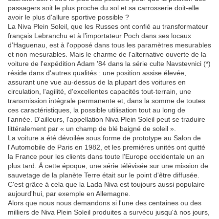
passagers soit le plus proche du sol et sa carrosserie doit-elle
avoir le plus d'allure sportive possible ?
La Niva Plein Soleil, que les Russes ont confié au transformateur
français Lebranchu et à l’importateur Poch dans ses locaux
d’Haguenau, est à l'opposé dans tous les paramètres mesurables
et non mesurables. Mais le charme de l'alternative ouverte de la
voiture de l'expédition Adam '84 dans la série culte Navstevnici (*)
réside dans d'autres qualités : une position assise élevée,
assurant une vue au-dessus de la plupart des voitures en
circulation, l'agilité, d'excellentes capacités tout-terrain, une
transmission intégrale permanente et, dans la somme de toutes
ces caractéristiques, la possible utilisation tout au long de
l'année. D'ailleurs, l'appellation Niva Plein Soleil peut se traduire
littéralement par « un champ de blé baigné de soleil ».
La voiture a été dévoilée sous forme de prototype au Salon de
l'Automobile de Paris en 1982, et les premières unités ont quitté
la France pour les clients dans toute l'Europe occidentale un an
plus tard. À cette époque, une série télévisée sur une mission de
sauvetage de la planète Terre était sur le point d'être diffusée.
C'est grâce à cela que la Lada Niva est toujours aussi populaire
aujourd'hui, par exemple en Allemagne.
Alors que nous nous demandons si l'une des centaines ou des
milliers de Niva Plein Soleil produites a survécu jusqu'à nos jours,