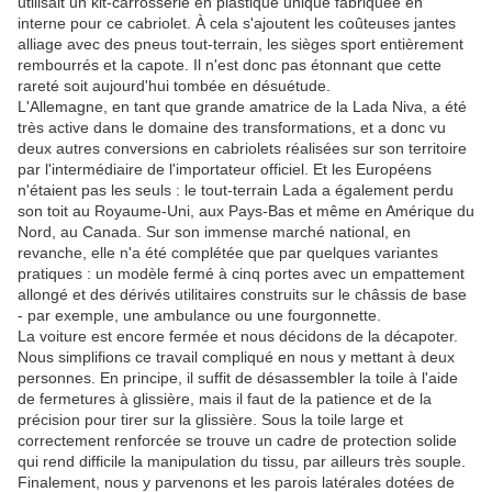
utilisait un kit-carrosserie en plastique unique fabriquée en
interne pour ce cabriolet. À cela s'ajoutent les coûteuses jantes
alliage avec des pneus tout-terrain, les sièges sport entièrement
rembourrés et la capote. Il n'est donc pas étonnant que cette
rareté soit aujourd'hui tombée en désuétude.
L'Allemagne, en tant que grande amatrice de la Lada Niva, a été
très active dans le domaine des transformations, et a donc vu
deux autres conversions en cabriolets réalisées sur son territoire
par l'intermédiaire de l'importateur officiel. Et les Européens
n'étaient pas les seuls : le tout-terrain Lada a également perdu
son toit au Royaume-Uni, aux Pays-Bas et même en Amérique du
Nord, au Canada. Sur son immense marché national, en
revanche, elle n'a été complétée que par quelques variantes
pratiques : un modèle fermé à cinq portes avec un empattement
allongé et des dérivés utilitaires construits sur le châssis de base
- par exemple, une ambulance ou une fourgonnette.
La voiture est encore fermée et nous décidons de la décapoter.
Nous simplifions ce travail compliqué en nous y mettant à deux
personnes. En principe, il suffit de désassembler la toile à l'aide
de fermetures à glissière, mais il faut de la patience et de la
précision pour tirer sur la glissière. Sous la toile large et
correctement renforcée se trouve un cadre de protection solide
qui rend difficile la manipulation du tissu, par ailleurs très souple.
Finalement, nous y parvenons et les parois latérales dotées de