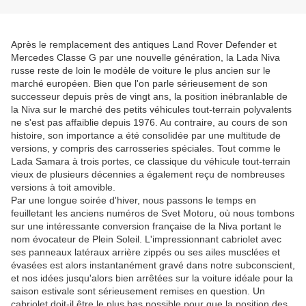
Après le remplacement des antiques Land Rover Defender et
Mercedes Classe G par une nouvelle génération, la Lada Niva
russe reste de loin le modèle de voiture le plus ancien sur le
marché européen. Bien que l'on parle sérieusement de son
successeur depuis près de vingt ans, la position inébranlable de
la Niva sur le marché des petits véhicules tout-terrain polyvalents
ne s'est pas affaiblie depuis 1976. Au contraire, au cours de son
histoire, son importance a été consolidée par une multitude de
versions, y compris des carrosseries spéciales. Tout comme le
Lada Samara à trois portes, ce classique du véhicule tout-terrain
vieux de plusieurs décennies a également reçu de nombreuses
versions à toit amovible.
Par une longue soirée d'hiver, nous passons le temps en
feuilletant les anciens numéros de Svet Motoru, où nous tombons
sur une intéressante conversion française de la Niva portant le
nom évocateur de Plein Soleil. L'impressionnant cabriolet avec
ses panneaux latéraux arrière zippés ou ses ailes musclées et
évasées est alors instantanément gravé dans notre subconscient,
et nos idées jusqu'alors bien arrêtées sur la voiture idéale pour la
saison estivale sont sérieusement remises en question. Un
cabriolet doit-il être le plus bas possible pour que la position des