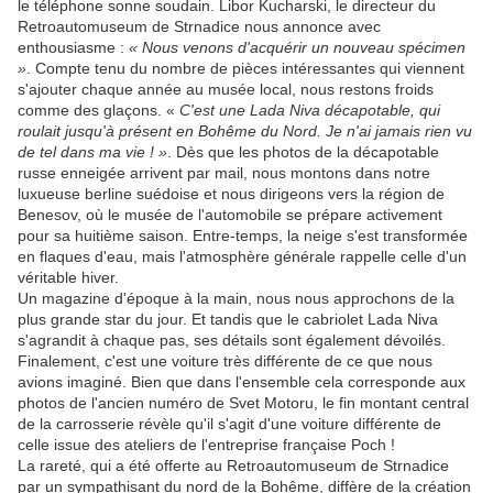
le téléphone sonne soudain. Libor Kucharski, le directeur du
Retroautomuseum de Strnadice nous annonce avec
enthousiasme :
« Nous venons d'acquérir un nouveau spécimen
»
. Compte tenu du nombre de pièces intéressantes qui viennent
s'ajouter chaque année au musée local, nous restons froids
comme des glaçons. «
C'est une Lada Niva décapotable, qui
roulait jusqu'à présent en Bohême du Nord. Je n'ai jamais rien vu
de tel dans ma vie ! »
. Dès que les photos de la décapotable
russe enneigée arrivent par mail, nous montons dans notre
luxueuse berline suédoise et nous dirigeons vers la région de
Benesov, où le musée de l'automobile se prépare activement
pour sa huitième saison. Entre-temps, la neige s'est transformée
en flaques d'eau, mais l'atmosphère générale rappelle celle d'un
véritable hiver.
Un magazine d'époque à la main, nous nous approchons de la
plus grande star du jour. Et tandis que le cabriolet Lada Niva
s'agrandit à chaque pas, ses détails sont également dévoilés.
Finalement, c'est une voiture très différente de ce que nous
avions imaginé. Bien que dans l'ensemble cela corresponde aux
photos de l'ancien numéro de Svet Motoru, le fin montant central
de la carrosserie révèle qu'il s'agit d'une voiture différente de
celle issue des ateliers de l'entreprise française Poch !
La rareté, qui a été offerte au Retroautomuseum de Strnadice
par un sympathisant du nord de la Bohême, diffère de la création