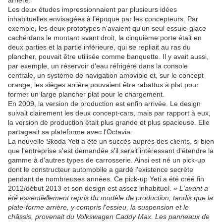
arrière.
Les deux études impressionnaient par plusieurs idées
inhabituelles envisagées à l’époque par les concepteurs. Par
exemple, les deux prototypes n'avaient qu'un seul essuie-glace
caché dans le montant avant droit, la cinquième porte était en
deux parties et la partie inférieure, qui se repliait au ras du
plancher, pouvait être utilisée comme banquette. Il y avait aussi,
par exemple, un réservoir d'eau réfrigéré dans la console
centrale, un système de navigation amovible et, sur le concept
orange, les sièges arrière pouvaient être rabattus à plat pour
former un large plancher plat pour le chargement.
En 2009, la version de production est enfin arrivée. Le design
suivait clairement les deux concept-cars, mais par rapport à eux,
la version de production était plus grande et plus spacieuse. Elle
partageait sa plateforme avec l'Octavia.
La nouvelle Skoda Yeti a été un succès auprès des clients, si bien
que l'entreprise s'est demandée s'il serait intéressant d'étendre la
gamme à d'autres types de carrosserie. Ainsi est né un pick-up
dont le constructeur automobile a gardé l'existence secrète
pendant de nombreuses années. Ce pick-up Yeti a été créé fin
2012/début 2013 et son design est assez inhabituel.
« L'avant a
été essentiellement repris du modèle de production, tandis que la
plate-forme arrière, y compris l'essieu, la suspension et le
châssis, provenait du Volkswagen Caddy Max. Les panneaux de