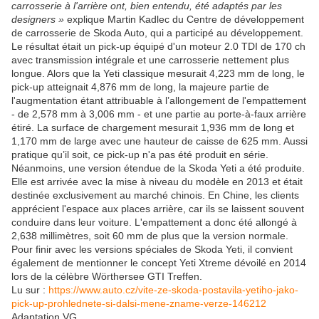
carrosserie à l'arrière ont, bien entendu, été adaptés par les
designers »
explique Martin Kadlec du Centre de développement
de carrosserie de Skoda Auto, qui a participé au développement.
Le résultat était un pick-up équipé d'un moteur 2.0 TDI de 170 ch
avec transmission intégrale et une carrosserie nettement plus
longue. Alors que la Yeti classique mesurait 4,223 mm de long, le
pick-up atteignait 4,876 mm de long, la majeure partie de
l'augmentation étant attribuable à l’allongement de l'empattement
- de 2,578 mm à 3,006 mm - et une partie au porte-à-faux arrière
étiré. La surface de chargement mesurait 1,936 mm de long et
1,170 mm de large avec une hauteur de caisse de 625 mm. Aussi
pratique qu’il soit, ce pick-up n'a pas été produit en série.
Néanmoins, une version étendue de la Skoda Yeti a été produite.
Elle est arrivée avec la mise à niveau du modèle en 2013 et était
destinée exclusivement au marché chinois. En Chine, les clients
apprécient l'espace aux places arrière, car ils se laissent souvent
conduire dans leur voiture. L'empattement a donc été allongé à
2,638 millimètres, soit 60 mm de plus que la version normale.
Pour finir avec les versions spéciales de Skoda Yeti, il convient
également de mentionner le concept Yeti Xtreme dévoilé en 2014
lors de la célèbre Wörthersee GTI Treffen.
Lu sur :
https://www.auto.cz/vite-ze-skoda-postavila-yetiho-jako-
pick-up-prohlednete-si-dalsi-mene-zname-verze-146212
Adaptation VG