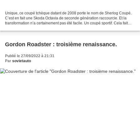
Unique, ce coupé tchèque datant de 2008 porte le nom de Sherlog Coupé.
C’est en fait une Skoda Octavia de seconde génération raccourcie. Et la
transformation n’a certainement pas été facile. Un coupé sportif. Cela fait
plus de trente que nous n’avons...
Gordon Roadster : troisième renaissance.
Publié le 27/09/2022 à 21:31
Par
sovietauto