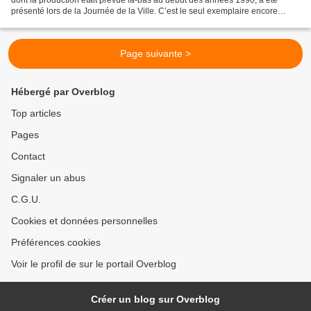
dont la production était prévue là-bas au début des années 1990, a été
présenté lors de la Journée de la Ville. C’est le seul exemplaire encore
existant de ce petit véhicule tout-terrain...
Page suivante >
Hébergé par Overblog
Top articles
Pages
Contact
Signaler un abus
C.G.U.
Cookies et données personnelles
Préférences cookies
Voir le profil de sur le portail Overblog
Créer un blog sur Overblog