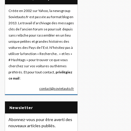
Créée en 2002 sur Yahoo, la newsgroup
Sovietauto.fr est passée au format blog en
2013. Le travail d’archivage des messages
clés de l’ancien forum se poursuit depuis
sans relâche pour rassembler en un lieu
unique petites et grandes histoires des
voitures des Pays de l’Est. N'hésitez pas à
utiliser la fonction « Recherche.. » et les «
# Hashtags » pour trouver ce que vous
cherchez sur vos voitures ou thèmes
préférés. Et pour tout contact,
privilégiez
ce mail
:
contact@sovietauto.fr
Newsletter
Abonnez-vous pour être averti des
nouveaux articles publiés.