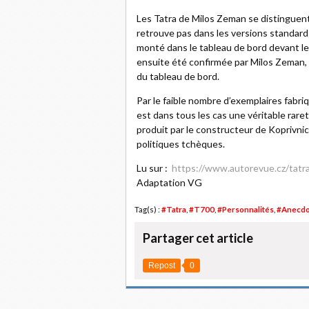
Les Tatra de Milos Zeman se distinguen
retrouve pas dans les versions standard 
monté dans le tableau de bord devant le s
ensuite été confirmée par Milos Zeman, 
du tableau de bord.
Par le faible nombre d’exemplaires fabriq
est dans tous les cas une véritable raret
produit par le constructeur de Koprivnice
politiques tchèques.
Lu sur :
https://www.autorevue.cz/tatr
Adaptation VG
Tag(s) :
#Tatra
,
#T700
,
#Personnalités
,
#Anecdo
Partager cet article
Repost
0