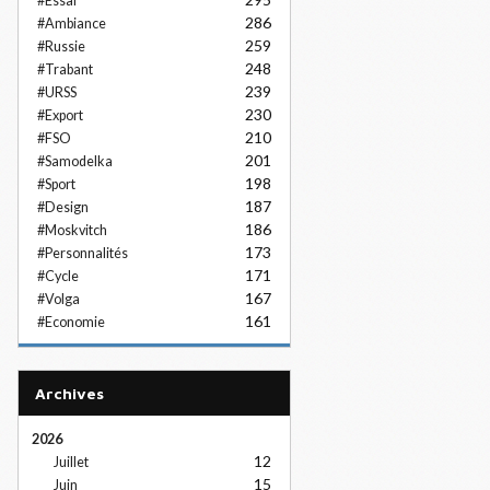
#Essai
286
#Ambiance
259
#Russie
248
#Trabant
239
#URSS
230
#Export
210
#FSO
201
#Samodelka
198
#Sport
187
#Design
186
#Moskvitch
173
#Personnalités
171
#Cycle
167
#Volga
161
#Economie
Archives
2026
12
Juillet
15
Juin