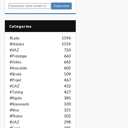
E
m
a
i
Catégories
l
1596
#Lada
1559
#Histoire
720
#VAZ
663
#Prototype
642
#Vidéo
602
#Anecdote
509
#Skoda
467
#Projet
432
#GAZ
427
#Tuning
385
#Rigolo
330
#Nouveauté
321
#Niva
302
#Photos
298
#UAZ
295