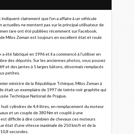
 indiquent clairement que l’on a affaire à un véhicule
on actuelles ne mentent pas sur le principal utilisateur de
imen rare ont été publiées récemment sur Facebook.
 de Milos Zeman est toujours en excellent état et roule
» a été fabriqué en 1996 et il a commencé à l’utiliser en
ambre des députés. Sur les anciennes photos, vous pouvez
-69 et des jantes à 5 larges bâtons, désormais remplacés
us petites.
remier ministre de la République Tchèque, Milos Zeman à
de était un exemplaire de 1997 de teinte noir graphite qui
 Musée Technique National de Prague.
 huit cylindres de 4,4 litres, en remplacement du moteur
hevaux et un couple de 380 Nm et couplé à une
l est difficile à dire combien de chevaux ces moteurs
que état d’une vitesse maximale de 250 km/h et de la
n 10,8 secondes.