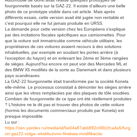
Automobile de Gorki avait réalisé quelques prototypes de
fourgonnette basés sur la GAZ-22. Il existe d’ailleurs une belle
photo de ce prototype visible dans cet article. Mais après
différents essais, cette version avait été jugée non rentable et
c’est pourquoi elle ne fut jamais produite en URSS.
La demande pour cette version chez les Européens s’explique
par des incitations fiscales spécifiques aux camionnettes. Pour
que la voiture soit immatriculée comme véhicule utilitaire, les
propriétaires de ces voitures avaient recours à des solutions
inhabituelles, par exemple en soudant les portes arrière (à
l’exception du hayon) et en enlevant les 2ème et 3ème rangées
de sièges. Aujourd’hui encore on peut voir des Mercedes ML et
des BMW X5 modifiés de la sorte au Danemark et dans plusieurs
pays scandinaves.
La GAZ-22 fourgonnette était transformée par la société Konela
elle-même. Le processus consistait à démonter les sièges arrière
ainsi que les vitres remplacées par des plaques de tôle soudées.
Combien de fourgonnette de ce type ont été réellement produites
? L’histoire ne le dit pas et trouver des photos de cette voiture
(hormis les documents commerciaux produits par Konela) est
presque impossible.
Lu sur :
https://zen.yandex.ru/media/id/5e04a87abb892c00b1fca4a5/furg
on-gaz22-volga--ekskliuzivno-finskaia-modifikaciia-