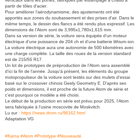
verticaux dans les portes, fabriqués par estampage à chaud à
partir de tôles d'acier.
Pour améliorer l'aérodynamisme, des ajustements ont été
apportés aux zones du soubassement et des prises d'air. Dans le
même temps, le dessin des flancs a été rendu plus expressif. Les
dimensions de l'Atom sont de 3,995x1,780x1,615 mm.
Dans sa version de série, la voiture sera équipée d'un moteur
électrique d'une puissance de 204 ch et d'une batterie lithium-ion.
La voiture électrique aura une autonomie de 500 kilomètres avec
une charge complète. La taille des roues de la version standard
est de 215/55 R17.
Un lot de prototypes de préproduction de l'Atom sera assemblé
d’ici la fin de l'année. Jusqu'à présent, les éléments du groupe
motopropulseur de la voiture sont testés sur des mulets d'essai
basé sur le crossover chinois Geely Geometry E. D'après ses
poids et dimensions, il est proche de la future Atom de série et
c'est pourquoi ce modèle a été choisi.
Le début de la production en série est prévu pour 2025, l'Atom
sera fabriquée à l'usine moscovite de Moskvitch.
Lu sur :
https://news.drom.ru/96162.html
Adaptation VG
#Kama
#Atom
#Prototype
#Nouveauté